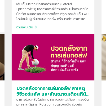
เส้นเอ็นบริเวณข้อศอกด้านนอก (Lateral
Epicondylitis) เกิดจากการใช้งานกล้ามเนื้อกระดกข้อ
มือซ้ำๆ จนเกิดรอยฉีกขาดเล็กๆ ที่จุดเกาะเส้นเอ็น พบ
ได้บ่อยในผู้เล่นเทนนิส กอล์ฟ หรือ Padel อาการเด่น
ชัดคือเจ็บแปลบเมื่อต้องหยิบจับของหรือเหวี่ยงแขน
อ่านเพิ่มเติม
ซึ่งหากปล่อยไว้จะกลายเป็นอาการเรื้อรัง
ปวดหลังจากการเล่นกอล์ฟ สาเหตุ
วิธีวอร์มอัพ และสัญญาณเตือนที่นัก
กอล์ฟต้องระวัง
อาการปวดหลังในนักกอล์ฟ ส่วนใหญ่เกิดจากแรงบิด
มหาศาล (Spinal Rotation) ขณะวงสวิง ร่วมกับ