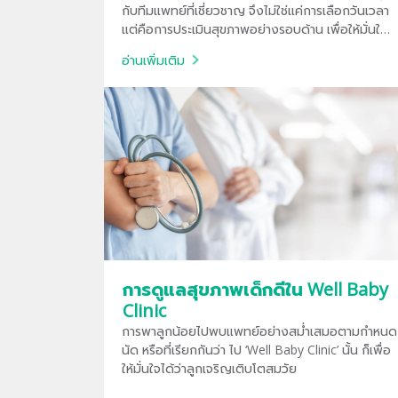
กับทีมแพทย์ที่เชี่ยวชาญ จึงไม่ใช่แค่การเลือกวันเวลา
แต่คือการประเมินสุขภาพอย่างรอบด้าน เพื่อให้มั่นใจ
ว่าไม่ว่าสถานการณ์ไหน คุณและลูกน้อยจะอยู่ในมือที่
อ่านเพิ่มเติม
ปลอดภัยที่สุด
การดูแลสุขภาพเด็กดีใน Well Baby
Clinic
การพาลูกน้อยไปพบแพทย์อย่างสม่ำเสมอตามกำหนด
นัด หรือที่เรียกกันว่า ไป ‘Well Baby Clinic’ นั้น ก็เพื่อ
ให้มั่นใจได้ว่าลูกเจริญเติบโตสมวัย