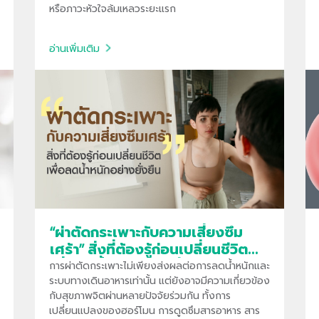
หรือภาวะหัวใจล้มเหลวระยะแรก
อ่านเพิ่มเติม
“ผ่าตัดกระเพาะกับความเสี่ยงซึม
เศร้า” สิ่งที่ต้องรู้ก่อนเปลี่ยนชีวิต
เพื่อลดน้ำหนักอย่างยั่งยืน
การผ่าตัดกระเพาะไม่เพียงส่งผลต่อการลดน้ำหนักและ
ระบบทางเดินอาหารเท่านั้น แต่ยังอาจมีความเกี่ยวข้อง
กับสุขภาพจิตผ่านหลายปัจจัยร่วมกัน ทั้งการ
เปลี่ยนแปลงของฮอร์โมน การดูดซึมสารอาหาร สาร