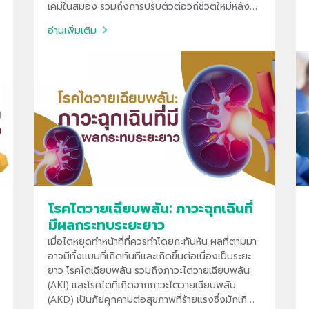
เคมีในสมอง รวมถึงการปรับตัวต่อวิถีชีวิตใหม่หลัง
ผ่าตัด
อ่านเพิ่มเติม
โรคไตวายเฉียบพลัน: ภาวะฉุกเฉินที่
มีผลกระทบระยะยาว
เมื่อไตหยุดทำหน้าที่ที่ควรทำโดยกะทันหัน ผลที่ตามมา
อาจมีทั้งแบบที่เกิดทันทีและเกิดขึ้นต่อเนื่องเป็นระยะ
ยาว โรคไตเฉียบพลัน รวมถึงภาวะไตวายเฉียบพลัน
(AKI) และโรคไตที่เกิดจากภาวะไตวายเฉียบพลัน
(AKD) เป็นภัยคุกคามต่อสุขภาพที่ร้ายแรงซึ่งมักเกิด