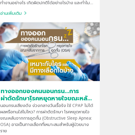
ทำงานอย่างไร เกิดผิดปกติได้อย่างไรบ้าง และทำไม
จำเป็นที่น่าจะตรวจพบปัญหาตั้งแต่เนิ่นๆ มีความ
อ่านเพิ่มเติม
สำคัญต่อการรักษาสุขภาพในระยะยาว
ทางออกของคนนอนกรน…การ
ผ่าตัดรักษาโรคหยุดหายใจขณะหลับ
จากการอุดกั้น (OSA) เหมาะกับใคร
นอนกรนเสียงดัง ง่วงกลางวันเรื้อรัง ใช้ CPAP ไม่ได้
และมีทางเลือกใดบ้าง
ผลหรือทนใส่ไม่ไหว? การผ่าตัดรักษา โรคหยุดหายใจ
ขณะหลับจากการอุดกั้น (Obstructive Sleep Apnea:
OSA) อาจเป็นทางเลือกที่เหมาะสมสำหรับผู้ป่วยบาง
ราย