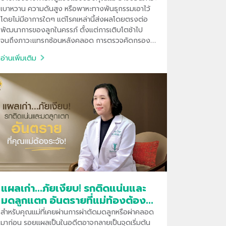
เบาหวาน ความดันสูง หรือพาหะทางพันธุกรรมเอาไว้
โดยไม่มีอาการใดๆ แต่โรคเหล่านี้ส่งผลโดยตรงต่อ
พัฒนาการของลูกในครรภ์ ตั้งแต่การเติบโตช้าไป
จนถึงภาวะแทรกซ้อนหลังคลอด การตรวจคัดกรอง
โรคแฝงอย่างละเอียด จึงเป็นการมอบ "เกราะคุ้มกัน"
อ่านเพิ่มเติม
ที่ดีที่สุดให้กับลูกรักตั้งแต่อยู่ในครรภ์
แผลเก่า...ภัยเงียบ! รกติดแน่นและ
มดลูกแตก อันตรายที่แม่ท้องต้อง
ระวัง
สำหรับคุณแม่ที่เคยผ่านการผ่าตัดมดลูกหรือผ่าคลอด
มาก่อน รอยแผลเป็นในอดีตอาจกลายเป็นจุดเริ่มต้น