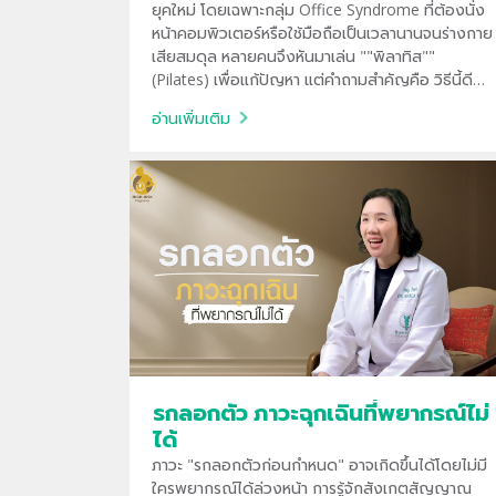
ยุคใหม่ โดยเฉพาะกลุ่ม Office Syndrome ที่ต้องนั่ง
หน้าคอมพิวเตอร์หรือใช้มือถือเป็นเวลานานจนร่างกาย
เสียสมดุล หลายคนจึงหันมาเล่น ""พิลาทิส""
(Pilates) เพื่อแก้ปัญหา แต่คำถามสำคัญคือ วิธีนี้ดีต่อ
กระดูกสันหลังจริงหรือไม่? และเมื่อไหร่ที่ควรหยุดเล่น
อ่านเพิ่มเติม
เพื่อไปพบแพทย์?"
รกลอกตัว ภาวะฉุกเฉินที่พยากรณ์ไม่
ได้
ภาวะ "รกลอกตัวก่อนกำหนด" อาจเกิดขึ้นได้โดยไม่มี
ใครพยากรณ์ได้ล่วงหน้า การรู้จักสังเกตสัญญาณ