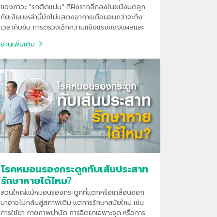
ของภาวะ "รกติดแน่น" ที่ฝังรากลึกลงในผนังมดลูก
ภัยเงียบเหล่านี้มักไม่แสดงอาการเตือนจนกว่าจะถึง
เวลาคับขัน การตรวจเช็กความแข็งแรงของแผลและ
ตำแหน่งของรกด้วยอัลตราซาวด์ความละเอียดสูง จึง
อ่านเพิ่มเติม
เป็นกุญแจสำคัญที่ช่วยลดความเสี่ยงจากการตก
เลือดรุนแรง
โรคหมอนรองกระดูกทับเส้นประสาท
รักษาหายได้ไหม?
ส่วนใหญ่แม้หมอนรองกระดูกที่แตกหรือเคลื่อนออก
มาอาจไม่กลับสู่สภาพเดิม แต่การรักษาสมัยใหม่ เช่น
การใช้ยา กายภาพบำบัด การฉีดยาเฉพาะจุด หรือการ