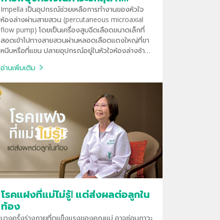
บำรุงราษฎร์
Impella เป็นอุปกรณ์ช่วยเหลือการทำงานของหัวใจ
ห้องล่างผ่านสายสวน (percutaneous microaxial
flow pump) โดยเป็นเครื่องสูบฉีดเลือดขนาดเล็กที่
สอดเข้าไปทางสายสวนผ่านหลอดเลือดแดงใหญ่ที่ขา
หนีบหรือที่แขน ปลายอุปกรณ์อยู่ในหัวใจห้องล่างซ้าย
ทำหน้าที่ช่วยสูบฉีดเลือดเข้าสู่หลอดเลือดแดงใหญ่
อ่านเพิ่มเติม
โรคแฝงที่แม่ไม่รู้! แต่ส่งผลต่อลูกใน
ท้อง
บางครั้งร่างกายที่ดูแข็งแรงของคุณแม่ อาจซ่อนภาวะ