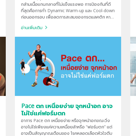
กล้ามเนื้อแกนกลางที่ไม่แข็งแรงพอ การป้องกันที่ดี
ที่สุดคือการทำ Dynamic Warm-up และ Cool-down
ก่อนออกรอบ เพื่อลดการสะสมของกรดแลคติก หาก
มีอาการปวดร้าวลงขาหรือชา ควรพบแพทย์ทันทีเพราะ
อ่านเพิ่มเติม
อาจเป็นสัญญาณของหมอนรองกระดูกทับเส้น
ประสาท
Pace ตก เหนื่อยง่าย จุกหน้าอก อาจ
ไม่ใช่แค่ฟอร์มตก
อาการ Pace ตก เหนื่อยง่าย หรือจุกหน้าอกขณะวิ่ง
อาจไม่ใช่เพียงแค่ความเหนื่อยล้าหรือ “ฟอร์มตก” แต่
อาจเป็นสัญญาณเตือนของ โรคหลอดเลือดหัวใจตีบ