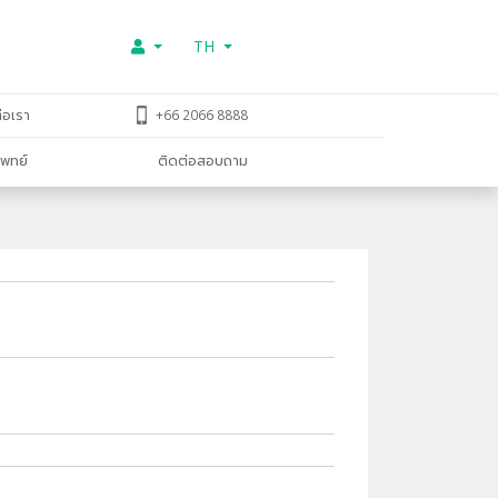
TH
่อเรา
+66 2066 8888
พทย์
ติดต่อสอบถาม