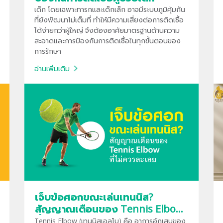
เด็ก โดยเฉพาะทารกและเด็กเล็ก อาจมีระบบภูมิคุ้มกัน
ที่ยังพัฒนาไม่เต็มที่ ทำให้มีความเสี่ยงต่อการติดเชื้อ
ได้ง่ายกว่าผู้ใหญ่ จึงต้องอาศัยมาตรฐานด้านความ
สะอาดและการป้องกันการติดเชื้อในทุกขั้นตอนของ
การรักษา
อ่านเพิ่มเติม
เจ็บข้อศอกขณะเล่นเทนนิส?
สัญญาณเตือนของ Tennis Elbow
ที่ไม่ควรละเลย
Tennis Elbow (เทนนิสเอลโบ) คือ อาการอักเสบของ