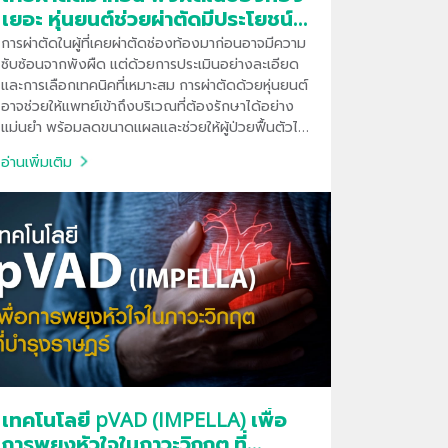
เยอะ หุ่นยนต์ช่วยผ่าตัดมีประโยชน์
อย่างไร
การผ่าตัดในผู้ที่เคยผ่าตัดช่องท้องมาก่อนอาจมีความ
ซับซ้อนจากพังผืด แต่ด้วยการประเมินอย่างละเอียด
และการเลือกเทคนิคที่เหมาะสม การผ่าตัดด้วยหุ่นยนต์
อาจช่วยให้แพทย์เข้าถึงบริเวณที่ต้องรักษาได้อย่าง
แม่นยำ พร้อมลดขนาดแผลและช่วยให้ผู้ป่วยฟื้นตัวได้
เร็วขึ้น โดยไม่จำเป็นต้องผ่าตัดเปิดในผู้ป่วยบางราย
อ่านเพิ่มเติม
เทคโนโลยี pVAD (IMPELLA) เพื่อ
การพยุงหัวใจในภาวะวิกฤต ที่