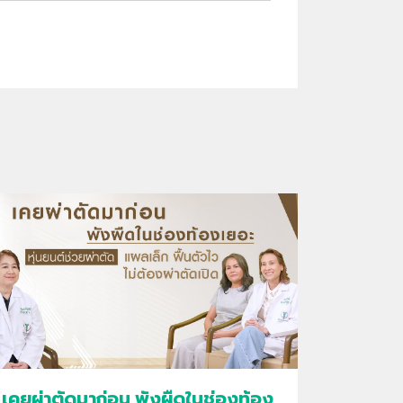
เคยผ่าตัดมาก่อน พังผืดในช่องท้อง