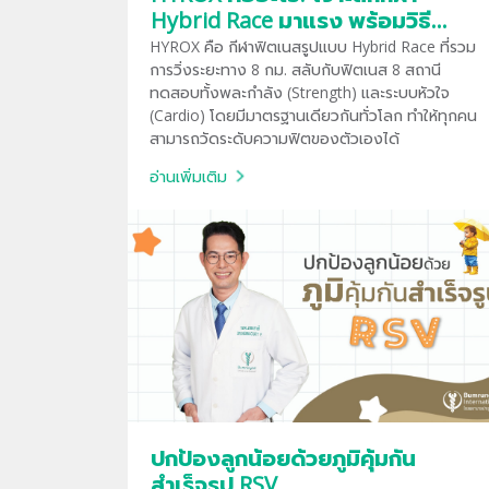
Hybrid Race มาแรง พร้อมวิธี
เตรียมตัวก่อนลงสนามจริง
HYROX คือ กีฬาฟิตเนสรูปแบบ Hybrid Race ที่รวม
การวิ่งระยะทาง 8 กม. สลับกับฟิตเนส 8 สถานี
ทดสอบทั้งพละกำลัง (Strength) และระบบหัวใจ
(Cardio) โดยมีมาตรฐานเดียวกันทั่วโลก ทำให้ทุกคน
สามารถวัดระดับความฟิตของตัวเองได้
อ่านเพิ่มเติม
ปกป้องลูกน้อยด้วยภูมิคุ้มกัน
สำเร็จรูป RSV