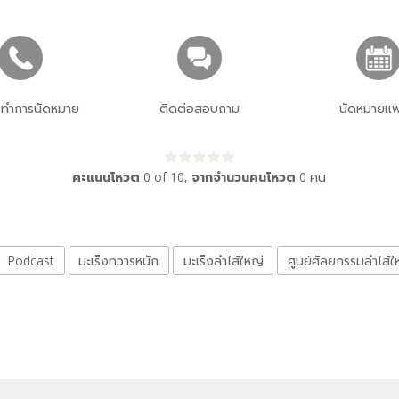
่อทำการนัดหมาย
ติดต่อสอบถาม
นัดหมายแพ
คะแนนโหวต
0
of
10
,
จากจำนวนคนโหวต
0
คน
Podcast
มะเร็งทวารหนัก
มะเร็งลำไส้ใหญ่
ศูนย์ศัลยกรรมลำไส้