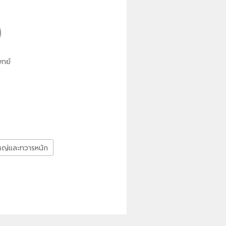
ทย์
ใหญ่และทวารหนัก