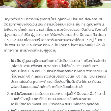
ปัญหาด้านโภชนาการในผู้สูงอายุเป็นปัญหาที่พบบ่อย และส่งผลกระทบ
ต่อสุขภาพอย่างชัดเจน เช่น กล้ามเนื้ออ่อนแรงและลีบ กระดูกบางพรุน
โลหิตจาง น้ำหนักลด ความจำเสื่อม อารมณ์แปรปรวน เป็นต้น พลังงานที่
ผู้สูงอายุควรได้รับ ผู้สูงอายุควรได้รับพลังงานอย่างเพียงพอ คือ วันละ
1,500-2,000 กิโลแคลอรี่ จากการรับประทานอาหารให้ครบ 5 หมู่ วันละ 3
มื้อ พอประมาณ และมีอาหารว่าง 2 มื้อ โดยทุกมื้อควรมีผักผลไม้เพื่อเพิ่ม
กากอาหาร สารอาหารสำหรับผู้สูงอายุ
โปรตีน
ผู้สูงอายุมีความต้องการโปรตีนประมาณ 1 กรัม/น้ำหนักตัว
(กิโลกรัม)/วัน เพื่อรักษามวลกล้ามเนื้อให้แข็งแรง ป้องกันภาวะ
กล้ามเนื้อลีบ และซ่อมแซมส่วนที่สึกหรอของร่างกาย ตัวอย่างเช่น ผู้
ที่มีน้ำหนัก 60 กิโลกรัม ควรได้รับโปรตีนวันละ 60 กรัม โดยเลือกรับ
ประทานโปรตีนคุณภาพดี เช่น เนื้อสัตว์ที่ไม่ติดมัน ไข่ดาว ดื่มนม
พร่องมันเนยและผลิตภัณฑ์จากถั่วเหลืองเป็นประจำ
คาร์โบไฮเดรต
ควรรับประทานอาหารกลุ่มนี้ให้เพียงพอเพื่อรักษาน้ำ
หนักตัวให้อยู่ในเกณฑ์ที่เหมาะสม และควรเลือกรับประทาน
คาร์โบไฮเดรตเชิงซ้อน เช่น ข้าวกล้อง ขนมปังโฮลวีท ลูกเดือย
ไขมัน
ผู้สูงอายุต้องการพลังงานจากไขมันเพียงเล็กน้อย เพื่อให้