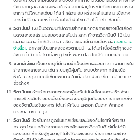
รักษาสมดุลของของเหลวในร่างกายให้อยู่ในระดับที่เหมาะสม แหล่ง
อาหารที่มีโพแทสเซียม ได้แก่ กล้วย ส้ม ฝรั่ง ผลไม้แห้ง มะเขือเทศ
กะหล่ำปลี ดอกกะหล่ำ บร็อคโคลี่ ผักโขม ข้าวโอ๊ต ข้าวซ้อมมือ
วิตามีนบี 12
เป็นวิตามินที่มีความสำคัญมากต่อการสร้างเม็ดเลือด
แดงและเซลล์ระบบสมองและเส้นประสาท ถ้าขาดวิตามินบี 12 เป็น
เวลานานอาจทำให้เกิดภาวะโลหิตจางและมีความเสี่ยงต่อ
ภาวะความ
จำเสื่อม
อาหารที่เป็นแหล่งของวิตามินบี 12 ได้แก่ เนื้อสัตว์ทุกชนิด
(เช่น เนื้อวัว เนื้อไก่ เนื้อหมู) ไข่ทั้งฟอง ปลา โยเกิร์ต เนยแข็ง นม
แมกนีเซียม
เป็นแร่ธาตุที่มีความจำเป็นต่อกระบวนการทำงานภายใน
ร่างกายหลายระบบ เช่น ระบบภูมิคุ้มกัน ระบบประสาท กล้ามเนื้อ
หัวใจ กระดูก แมกนีเซียมพบมากในเนื้อปลา ผักใบเขียว กล้วย และ
ถั่วต่างๆ
วิตามินเอ
ช่วยรักษาสายตาของผู้สูงวัยไม่ให้เสื่อมสภาพเร็ว ช่วย
การเจริญเติบโตของเนื้อเยื่อและระบบภูมิคุ้มกันของร่างกาย แหล่ง
ของวิตามินเอในอาหาร ได้แก่ ผักโขม แครอท มันเทศ ฟักทอง
มะละกอ มะม่วงสุก
วิตามินดี
ช่วยในการดูดซึมแคลเซียมและป้องกันโรคที่เกี่ยวกับ
กระดูก โดยปกติร่างกายสามารถสังเคราะห์วิตามินดีได้เมื่อได้รับ
แสงแดด สำหรับผู้สูงอายุที่ไม่ได้รับแสงแดด ร่างกายอาจสร้าง
วิตามินดีได้ไม่เพียงพอ ควรรับประทานอาหารประเภทธัญพืช เห็ด