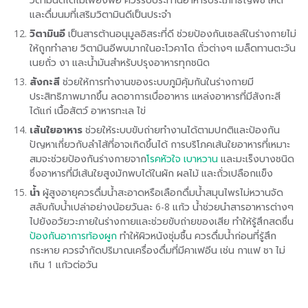
และดื่มนมที่เสริมวิตามินดีเป็นประจำ
วิตามินอี
เป็นสารต้านอนุมูลอิสระที่ดี ช่วยป้องกันเซลล์ในร่างกายไม่
ให้ถูกทำลาย วิตามินอีพบมากในอะโวคาโด ถั่วต่างๆ เมล็ดทานตะวัน
เนยถั่ว งา และน้ำมันสำหรับปรุงอาหารทุกชนิด
สังกะสี
ช่วยให้การทำงานของระบบภูมิคุ้มกันในร่างกายมี
ประสิทธิภาพมากขึ้น ลดอาการเบื่ออาหาร แหล่งอาหารที่มีสังกะสี
ได้แก่ เนื้อสัตว์ อาหารทะเล ไข่
เส้นใยอาหาร
ช่วยให้ระบบขับถ่ายทำงานได้ตามปกติและป้องกัน
ปัญหาเกี่ยวกับลำไส้ที่อาจเกิดขึ้นได้ การบริโภคเส้นใยอาหารที่เหมาะ
สมจะช่วยป้องกันร่างกายจาก
โรคหัวใจ
เบาหวาน
และมะเร็งบางชนิด
ซึ่งอาหารที่มีเส้นใยสูงมักพบได้ในผัก ผลไม้ และถั่วเปลือกแข็ง
น้ำ
ผู้สูงอายุควรดื่มน้ำสะอาดหรือเลือกดื่มน้ำสมุนไพรไม่หวานจัด
สลับกับน้ำเปล่าอย่างน้อยวันละ 6-8 แก้ว น้ำช่วยนำสารอาหารต่างๆ
ไปยังอวัยวะภายในร่างกายและช่วยขับถ่ายของเสีย ทำให้รู้สึกสดชื่น
ป้องกันอาการท้องผูก
ทำให้ผิวหนังชุ่มชื้น ควรดื่มน้ำก่อนที่รู้สึก
กระหาย ควรจำกัดปริมาณเครื่องดื่มที่มีคาเฟอีน เช่น กาแฟ ชา ไม่
เกิน 1 แก้วต่อวัน