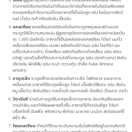
ร่างกายได้รับกรดไขมันจำเป็นและวิตามินที่ละลายในไขมันเพียงพอ
ควรลดหรือจำกัดการบริโภคอาหารที่มีไขมันสูง เช่น ไขมันจากสัตว์
เนย น้ำมัน กะทิ ครีมเข้มข้น เป็นต้น
แคลเซียม
แคลเซียมช่วยป้องกันโรคกระดูกพรุนและสร้างมวล
กระดูกให้มีความหนาแน่น ผู้สูงอายุต้องการแคลเซียมอย่างน้อยวัน
ละ 1,000 มิลลิกรัม อาหารที่เป็นแหล่งของแคลเซียม ได้แก่ นมถั่ว
เหลืองเพิ่มแคลเซียม นมสด ผลิตภัณฑ์จากนม (เช่น โยเกิร์ต นม
เปรี้ยวไม่หวานจัด) ถั่วเหลือง ผลิตภัณฑ์จากถั่วเหลือง (เช่น ฟอง
เต้าหู้) ปลาตัวเล็กที่รับประทานได้ทั้งกระดูก (เช่น ปลาข้าวสาร) ผักใบ
เขียวเข้ม ผักสีส้ม (เช่น คะน้า กวางตุ้ง ตำลึง ใบยอ ฟักทอง
แครอท)
ธาตุเหล็ก
ธาตุเหล็กจะช่วยป้องกันภาวะซีด โลหิตจาง และอาการ
เหนื่อยง่าย อาหารที่มีธาตุเหล็กสูง ได้แก่ เนื้อสัตว์สีแดง (เช่น สันใน
หมู เนื้อวัว) ผักใบเขียว กะหล่ำปลี ดอกกะหล่ำ ถั่วเขียว ถั่วแดง งาดำ
วิตามินซี
ช่วยในการดูดซึมธาตุเหล็กจากอาหาร ป้องกันเลือดออก
ตามไรฟัน และทำให้แผลหายเร็วขึ้น อาหารที่มีวิตามินซีสูง ได้แก่
บร็อคโคลี่ มันฝรั่ง พริกหวาน ผักโขม มะละกอ มะม่วง สตรอเบอร์รี่
ฝรั่ง ส้ม
โพแทสเซียม
ทำหน้าที่รักษาระดับความดันโลหิตให้อยู่ในเกณฑ์ปกติ
ช่วยให้ระบบกล้ามเนื้อและระบบประสาททำงานได้อย่างมีประสิทธิภาพ