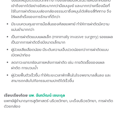
งอและหมุนได้ถึงเจ็ดทิศทาง ทั้งยังเคลื่อนไหวในตำแหน่งที่คับแคบ
เข้าถึงยากได้อย่างอิสระมากกว่ามือมนุษย์ และมากกว่าเครื่องมือที่
ใช้ในการผ่าตัดแบบส่องกล้องธรรมดาซึ่งหมุนได้เพียงสี่ทิศทาง จึง
ให้ผลสำเร็จของการรักษาที่ดีกว่า
มีระบบควบคุมอาการมือสั่นของศัลยแพทย์ ทำให้การผ่าตัดมีความ
แม่นยำมากกว่า
เป็นการผ่าตัดแบบแผลเล็ก (minimally invasive surgery) รอยแผล
เป็นจากการผ่าตัดจึงมีขนาดเล็กมาก
ผู้ป่วยเสียเลือดน้อย มีระดับความเจ็บปวดน้อยกว่าการผ่าตัดแบบ
เปิดหน้าท้อง
ลดภาวะแทรกซ้อนภายหลังการผ่าตัด เช่น การติดเชื้อของแผล
ผ่าตัด การบวมน้ำ
ผู้ป่วยฟื้นตัวเร็วขึ้น ทำให้ระยะเวลาพักฟื้นในโรงพยาบาลสั้นลง และ
สามารถกลับไปกิจกรรมตามปกติได้เร็วขึ้น
เรียบเรียงโดย
นพ. ฉันทวัฒน์ เชนะกุล
แพทย์ผู้ชำนาญการสูติศาสตร์ นรีเวชวิทยา, มะเร็งนรีเวชวิทยา, การผ่าตัด
ด้วยกล้อง