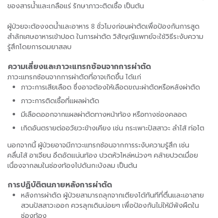
ของสารน้ำและเกลือแร่ รักษาภาวะติดเชื้อ เป็นต้น
ผู้ป่วยจะต้องงดน้ำและอาหาร 8 ชั่วโมงก่อนผ่าตัดเพื่อป้องกันการสูด
สำลักเศษอาหารเข้าปอด ในการผ่าตัด วิสัญญีแพทย์จะใช้วิธีระงับความ
รู้สึกโดยการดมยาสลบ
ความเสี่ยงและภาวะแทรกซ้อนจากการผ่าตัด
ภาวะแทรกซ้อนจากการผ่าตัดที่อาจเกิดขึ้น ได้แก่
ภาวะการเสียเลือด ซึ่งอาจต้องให้เลือดขณะผ่าตัดหรือหลังผ่าตัด
ภาวะการติดเชื้อที่แผลผ่าตัด
มีเลือดออกจากแผลผ่าตัดทางหน้าท้อง หรือทางช่องคลอด
เกิดอันตรายต่ออวัยวะข้างเคียง เช่น กระเพาะปัสสาวะ ลำไส้ ท่อไต
นอกจากนี้ ผู้ป่วยอาจมีภาวะแทรกซ้อนจากการระงับความรู้สึก เช่น
คลื่นไส้ อาเจียน อึดอัดแน่นท้อง ปวดหัวไหล่หน่วงๆ คล้ายปวดเมื่อย
เนื่องจากลมในช่องท้องไปดันกะบังลม เป็นต้น
การปฏิบัติตนภายหลังการผ่าตัด
หลังการผ่าตัด ผู้ป่วยสามารถลุกจากเตียงได้ทันทีที่ตื่นและเอาสาย
สวนปัสสาวะออก ควรลุกเดินบ่อยๆ เพื่อป้องกันไม่ให้มีพังผืดใน
ช่องท้อง