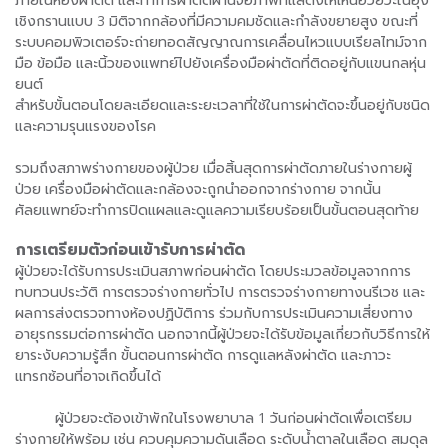
เชิงกรานแบบ 3 มิติจากกล้องที่มีความคมชัดและกำลังขยายสูง ขณะที่
ระบบคอมพิวเตอร์จะถ่ายทอดสัญญาณการเคลื่อนไหวแบบเรียลไทม์จาก
มือ ข้อมือ และนิ้วของแพทย์ไปยังเครื่องมือผ่าตัดที่ติดอยู่กับแขนกลหุ่น
ยนต์
สำหรับขั้นตอนโดยละเอียดและระยะเวลาที่ใช้ในการผ่าตัดจะขึ้นอยู่กับชนิด
และความรุนแรงของโรค
รวมถึงสภาพร่างกายของผู้ป่วย เมื่อสิ้นสุดการผ่าตัดภายในร่างกายผู้
ป่วย เครื่องมือผ่าตัดและกล้องจะถูกนำออกจากร่างกาย จากนั้น
ศัลยแพทย์จะทำการปิดแผลและดูแลความเรียบร้อยเป็นขั้นตอนสุดท้าย
การเตรียมตัวก่อนเข้ารับการผ่าตัด
ผู้ป่วยจะได้รับการประเมินสภาพก่อนผ่าตัด โดยประมวลข้อมูลจากการ
ทบทวนประวัติ การตรวจร่างกายทั่วไป การตรวจร่างกายทางนรีเวช และ
ผลการส่งตรวจทางห้องปฏิบัติการ ร่วมกับการประเมินความเสี่ยงทาง
อายุรกรรมต่อการผ่าตัด นอกจากนี้ผู้ป่วยจะได้รับข้อมูลเกี่ยวกับวิธีการให้
ยาระงับความรู้สึก ขั้นตอนการผ่าตัด การดูแลหลังผ่าตัด และภาวะ
แทรกซ้อนที่อาจเกิดขึ้นได้
ผู้ป่วยจะต้องเข้าพักในโรงพยาบาล 1 วันก่อนผ่าตัดเพื่อเตรียม
ร่างกายให้พร้อม เช่น ควบคุมความดันเลือด ระดับน้ำตาลในเลือด สมดุล