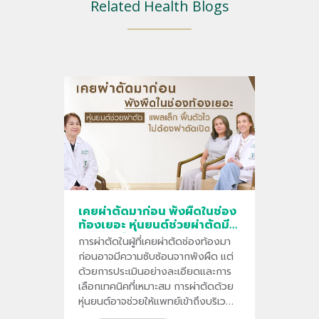
Related Health Blogs
เคยผ่าตัดมาก่อน พังผืดในช่อง
ท้องเยอะ หุ่นยนต์ช่วยผ่าตัดมี
ประโยชน์อย่างไร
การผ่าตัดในผู้ที่เคยผ่าตัดช่องท้องมา
ก่อนอาจมีความซับซ้อนจากพังผืด แต่
ด้วยการประเมินอย่างละเอียดและการ
เลือกเทคนิคที่เหมาะสม การผ่าตัดด้วย
หุ่นยนต์อาจช่วยให้แพทย์เข้าถึงบริเวณ
ที่ต้องรักษาได้อย่างแม่นยำ พร้อมลด