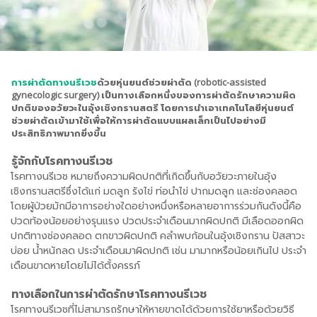
การผ่าตัดทางนรีเวช
ด้วยหุ่นยนต์ช่วยผ่าตัด (robotic-assisted
gynecologic surgery) เป็นทางเลือกหนึ่งของการผ่าตัดรักษาความผิด
ปกติของอวัยวะในอุ้งเชิงกรานสตรี โดยการนำเอาเทคโนโลยีหุ่นยนต์
ช่วยผ่าตัดเข้ามาใช้เพื่อให้การผ่าตัดแบบแผลเล็กเป็นไปอย่างมี
ประสิทธิภาพมากยิ่งขึ้น
รู้จักกับโรคทางนรีเวช
โรคทางนรีเวช หมายถึงความผิดปกติที่เกิดขึ้นกับอวัยวะภายในอุ้ง
เชิงกรานสตรีซึ่งได้แก่ มดลูก รังไข่ ท่อนำไข่ ปากมดลูก และช่องคลอด
โดยผู้ป่วยมักมีอาการอย่างใดอย่างหนึ่งหรือหลายอาการร่วมกันดังนี้คือ
ปวดท้องน้อยอย่างรุนแรง ปวดประจำเดือนมากผิดปกติ มีเลือดออกผิด
ปกติทางช่องคลอด ตกขาวผิดปกติ คลำพบก้อนในอุ้งเชิงกราน ปัสสาวะ
บ่อย น้ำหนักลด ประจำเดือนมาผิดปกติ เช่น มามากหรือน้อยเกินไป ประจำ
เดือนขาดหายโดยไม่ได้ตั้งครรภ์
ทางเลือกในการผ่าตัดรักษาโรคทางนรีเวช
โรคทางนรีเวชที่ไม่สามารถรักษาให้หายขาดได้ด้วยการใช้ยาหรือด้วยวิธี