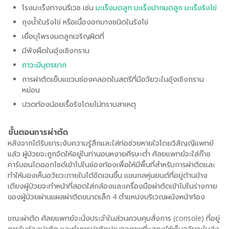
โรงมะเร็งทางนรีเวช เช่น
มะเร็งมดลูก
มะเร็งปากมดลูก
มะเร็งรังไข่
ถุงน้ำในรังไข่ หรือเนื้องอกบางชนิดในรังไข่
เยื่อบุโพรงมดลูกเจริญผิดที่
มีพังผืดในอุ้งเชิงกราน
ภาวะมีบุตรยาก
การผ่าตัดเย็บแขวนช่องคลอดในสตรีที่มีอวัยวะในอุ้งเชิงกราน
หย่อน
ปวดท้องน้อยเรื้อรังโดยไม่ทราบสาเหตุ
ขั้นตอนการผ่าตัด
หลังจากได้รับยาระงับความรู้สึกและใส่ท่อช่วยหายใจโดยวิสัญญีแพทย์
แล้ว ผู้ป่วยจะถูกจัดให้อยู่ในท่านอนหงายศีรษะต่ำ ศัลยแพทย์จะใส่ก๊าซ
คาร์บอนไดออกไซด์เข้าไปในช่องท้องเพื่อให้มีพื้นที่สำหรับการผ่าตัดและ
ทำให้มองเห็นอวัยวะภายในได้ชัดเจนขึ้น แขนกลหุ่นยนต์ที่อยู่ด้านข้าง
เตียงผู้ป่วยจะทำหน้าที่สอดใส่กล้องและเครื่องมือผ่าตัดเข้าไปในร่างกาย
ของผู้ป่วยผ่านแผลผ่าตัดขนาดเล็ก 4 ตำแหน่งบริเวณผนังหน้าท้อง
ขณะผ่าตัด ศัลยแพทย์จะนั่งประจำในส่วนควบคุมสั่งการ (console) ที่อยู่
ภายในห้องผ่าตัด และทำการผ่าตัดผ่านจอภาพที่แสดงให้เห็นอวัยวะในอุ้ง