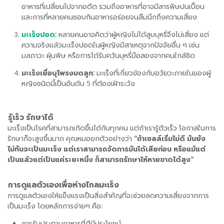
อาหารที่เปลี่ยนไปจากอดีต รวมถึงอาหารที่อาจมีสารพิษปนเปื้อน
และการที่หลายคนชอบกินอาหารอร่อยจนลืมนึกถึงความเสี่ยง
มะเร็งปอด
:
หลายคนอาจคิดว่าผู้หญิงไม่ได้สูบบุหรี่จึงไม่เสี่ยง แต่
ความจริงแล้วมะเร็งปอดในผู้หญิงมีสาเหตุจากปัจจัยอื่น ๆ เช่น
มลภาวะ ฝุ่นพิษ หรือการได้รับควันบุหรี่มือสองจากคนใกล้ชิด
มะเร็งเยื่อบุโพรงมดลูก:
มะเร็งที่เกี่ยวข้องกับอวัยวะภายในของผู้
หญิงชนิดนี้เป็นอันดับ 5 ที่ต้องเฝ้าระวัง
รู้เร็ว รักษาได้
มะเร็งเป็นโรคที่สามารถเกิดขึ้นได้กับทุกคน แต่ถ้าเรารู้ตัวเร็ว โอกาสในการ
รักษาก็จะสูงขึ้นมาก คุณหมอยกตัวอย่างว่า
"ถ้าเซลล์เริ่มไม่ดี มันยัง
ไม่ทันจะเป็นมะเร็ง แต่เราสามารถจัดการมันได้เสียก่อน หรือแม้แต่
เป็นแล้วแต่เป็นแค่ระยะหนึ่ง ก็สามารถรักษาให้หายขาดได้สูง"
การดูแลตัวเองเพื่อห่างไกลมะเร็ง
การดูแลตัวเองให้แข็งแรงเป็นสิ่งสำคัญที่จะช่วยลดความเสี่ยงจากการ
เป็นมะเร็ง โดยหลักการง่ายๆ คือ:
การรับประทานอาหารที่ดีมีประโยชน์