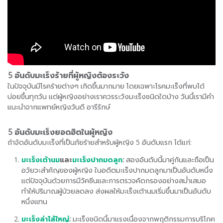
5 อันดับมะเร็งร้ายที่ผู้หญิงต้องระวัง
ในปัจจุบันมีโรคร้ายต่างๆ เกิดขึ้นมากมาย โดยเฉพาะโรคมะเร็งที่พบได้
บ่อยขึ้นทุกวัน แต่ผู้หญิงอย่างเราควรระวังมะเร็งชนิดใดบ้าง วันนี้เรามีคำ
แนะนำจากแพทย์หญิงวันดี อารีรักษ์
5 อันดับมะเร็งยอดฮิตในผู้หญิง
ถ้าจัดอันดับมะเร็งที่เป็นภัยร้ายสำหรับผู้หญิง 5 อันดับแรก ได้แก่:
มะเร็งเต้านม
และ
มะเร็งปากมดลูก
:
สองอันดับนี้มาคู่กันและถือเป็น
อวัยวะสำคัญของผู้หญิง ในอดีตมะเร็งปากมดลูกมาเป็นอันดับหนึ่ง
แต่ปัจจุบันด้วยการมีวัคซีนและการตรวจคัดกรองอย่างสม่ำเสมอ
ทำให้ปริมาณผู้ป่วยลดลง ส่งผลให้มะเร็งเต้านมเริ่มขึ้นมาเป็นอันดับ
หนึ่งแทน
มะเร็งลำไส้ใหญ่
:
มะเร็งชนิดนี้มาแรงเนื่องจากพฤติกรรมการบริโภค