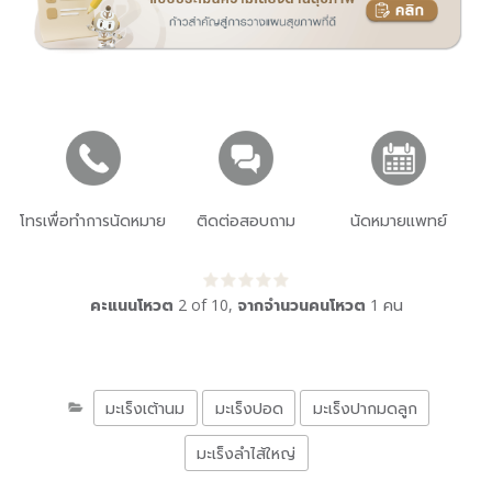
โทรเพื่อทำการนัดหมาย
ติดต่อสอบถาม
นัดหมายแพทย์
คะแนนโหวต
2
of
10
,
จากจำนวนคนโหวต
1
คน
มะเร็งเต้านม
มะเร็งปอด
มะเร็งปากมดลูก
มะเร็งลำไส้ใหญ่