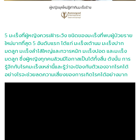
5 มะเร็งที่ผู้หญิงควรเฝ้าระวัง ชนิดของมะเร็งที่พบผู้ป่วยราย
ใหม่มากที่สุด 5 อันดับแรก ได้แก่ มะเร็งเต้านม มะเร็งปาก
มดลูก มะเร็งลำไส้ใหญ่และทวารหนัก มะเร็งปอด และมะเร็ง
มดลูก ซึ่งผู้หญิงทุกคนล้วนมีโอกาสเป็นได้ทั้งสิ้น ดังนั้น การ
รู้จักกับโรคมะเร็งเหล่านี้และรู้ว่าจะป้องกันตัวเองจากโรคได้
อย่างไรจะช่วยลดความเสี่ยงของการเกิดโรคได้อย่างมาก