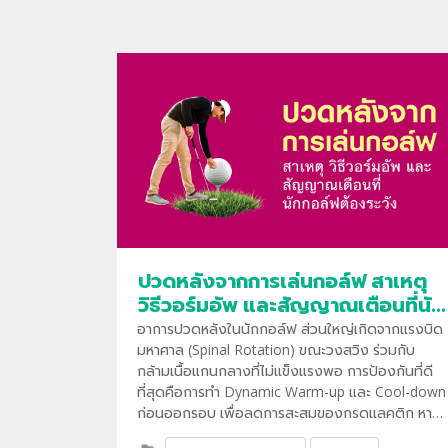
ปวดหลังจากการเล่นกอล์ฟ สาเหตุ
วิธีวอร์มอัพ และสัญญาณเตือนที่นัก
กอล์ฟต้องระวัง
อาการปวดหลังในนักกอล์ฟ ส่วนใหญ่เกิดจากแรงบิด
มหาศาล (Spinal Rotation) ขณะวงสวิง ร่วมกับ
กล้ามเนื้อแกนกลางที่ไม่แข็งแรงพอ การป้องกันที่ดี
ที่สุดคือการทำ Dynamic Warm-up และ Cool-down
ก่อนออกรอบ เพื่อลดการสะสมของกรดแลคติก หาก
มีอาการปวดร้าวลงขาหรือชา ควรพบแพทย์ทันทีเพราะ