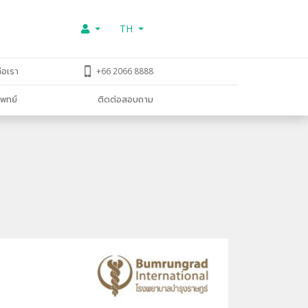
TH
่อเรา
+66 2066 8888
พทย์
ติดต่อสอบถาม