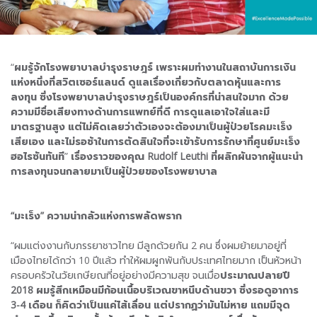
“
ผมรู้จักโรงพยาบาลบำรุงราษฎร์ เพราะผมทำงานในสถาบันการเงิน
แห่งหนึ่งที่สวิตเซอร์แลนด์ ดูแลเรื่องเกี่ยวกับตลาดหุ้นและการ
ลงทุน ซึ่งโรงพยาบาลบำรุงราษฎร์เป็นองค์กรที่น่าสนใจมาก ด้วย
ความมีชื่อเสียงทางด้านการแพทย์ที่ดี การดูแลเอาใจใส่และมี
มาตรฐานสูง
แต่ไม่คิดเลยว่าตัวเองจะต้องมาเป็นผู้ป่วยโรคมะเร็ง
เสียเอง และไม่รอช้าในการตัดสินใจที่จะเข้ารับการรักษาที่ศูนย์มะเร็ง
ฮอไรซันทันที
”
เรื่องราวของคุณ Rudolf Leuthi ที่ผลิกผันจากผู้แนะนำ
การลงทุนจนกลายมาเป็นผู้ป่วยของโรงพยาบาล
“มะเร็ง” ความน่ากลัวแห่งการพลัดพราก
“ผมแต่งงานกับภรรยาชาวไทย มีลูกด้วยกัน 2 คน ซึ่งผมย้ายมาอยู่ที่
เมืองไทยได้กว่า 10 ปีแล้ว ทำให้ผมผูกพันกับประเทศไทยมาก เป็นหัวหน้า
ครอบครัวในวัยเกษียณที่อยู่อย่างมีความสุข จนเมื่อ
ประมาณปลายปี
2018 ผมรู้สึกเหมือนมีก้อนเนื้อบริเวณขาหนีบด้านขวา ซึ่งรอดูอาการ
3-4 เดือน ก็คิดว่าเป็นแค่ไส้เลื่อน แต่ปรากฏว่ามันไม่หาย แถมมีจุด