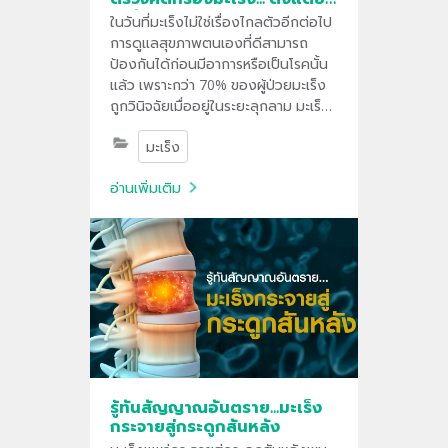
ไม่มีอาการ?
ในวันที่มะเร็งไม่ใช่เรื่องไกลตัวอีกต่อไป
การดูแลสุขภาพตนเองที่ดีสามารถ
ป้องกันได้ก่อนมีอาการหรือเป็นโรคนั้น
แล้ว เพราะกว่า 70% ของผู้ป่วยมะเร็ง
ถูกวินิจฉัยเมื่ออยู่ในระยะลุกลาม มะเร็ง
หลายชนิดสามารถรักษาให้หายได้หาก
มะเร็ง
ตรวจพบในระยะแรกเริ่ม
อ่านเพิ่มเติม
รู้ทันสัญญาณอันตราย...มะเร็ง
กระจายสู่กระดูกสันหลัง