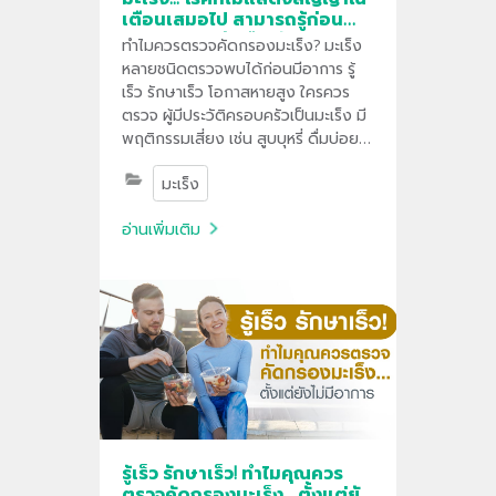
เตือนเสมอไป สามารถรู้ก่อน
และวางแผนรับมือได้
ทำไมควรตรวจคัดกรองมะเร็ง? มะเร็ง
หลายชนิดตรวจพบได้ก่อนมีอาการ รู้
เร็ว รักษาเร็ว โอกาสหายสูง ใครควร
ตรวจ ผู้มีประวัติครอบครัวเป็นมะเร็ง มี
พฤติกรรมเสี่ยง เช่น สูบบุหรี่ ดื่มบ่อย
เครียดสะสม
มะเร็ง
อ่านเพิ่มเติม
รู้เร็ว รักษาเร็ว! ทำไมคุณควร
ตรวจคัดกรองมะเร็ง... ตั้งแต่ยัง