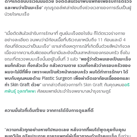
ดำๆเกิดขึ้นบริเวณนั้นด้วย จึงตัดสินใจมาพบแพทย์เพื่อรับการตรวจ
และพบว่าเป็นมะเร็ง
” คุณรูดอล์ฟเล่าย้อนถึงช่วงเวลาของการเริ่มเป็นผู้
ป่วยโรคมะเร็ง
“เมื่อตัดสินใจเข้ารับการรักษาที่ ศูนย์มะเร็งฮอไรซัน ก็ได้ตรวจร่างกาย
อย่างละเอียด จนพบว่ามีก้อนเนื้อที่บริเวณขาหนีบถึง 11 ก้อนและมี 4
ก้อนที่ชัดเจนว่าเป็นมะเร็ง” เขาเล่าถึงเหตุการณ์ที่เกิดขึ้นด้วยสีหน้ากังวล
เนื่องจากความรับผิดชอบที่เขามีและยังเป็นเสาหลักของครอบครัว ซึ่งใน
ขณะที่ตรวจพบมะเร็งนั้นอยู่ในขั้นที่ 3 แล้ว “
พอรู้ว่าตัวผมเองเป็นมะเร็ง
ผมก็กลัวนะ ทั้งกลัวเจ็บ กลัวความตาย รวมทั้งกลัวว่าครอบครัวของ
ผมจะไม่มีที่พึ่ง เพราะผมเป็นหัวหน้าครอบครัว ผมได้ทำการรักษา ได้
พบกับคุณหมอด้าน Plastic Surgeon เพื่อผ่าตัดเอาก้อนเนื้อออกและ
ทำ Skin Graft ด้วย
” เขากล่าวถึงช่วงการทำ Skin Graft กับคุณหมอ
อธิ
ศพันธุ์ จุลกทัพพะ
ศัลยแพทย์ประจำโรงพยาบาลบำรุงราษฎร์
ความมั่นใจที่เต็มเปี่ยม จากการได้รับการดูแลที่ดี
“
ความกลัวทุกอย่างหายไปหมดเลย หลังจากที่ผมได้พูดคุยกับคุณ
หมอวินัย อริยประกาย อายุรแพทย์ผู้เชี่ยวชาญด้านโรคมะเร็ง
ซึ่งท่าน