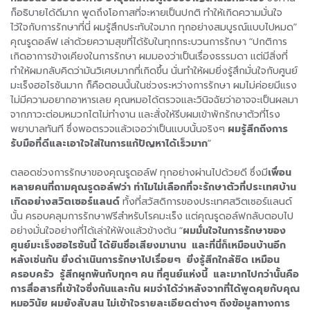
ก็อธิบายได้ดีมาก พูดถึงโอกาสที่จะหายเป็นปกติ ทำให้เกิดความมั่นใจ
ไว้ใจกับการรักษาที่นี่ ผมรู้สึกประทับใจมาก ทุกอย่างสมบูรณ์แบบไปหมด”
คุณรูดอล์ฟ เล่าด้วยความสุขที่ได้รับในทุกกระบวนการรักษา “ปกติการ
เกิดอาการข้างเคียงในการรักษา ผมมองว่าเป็นเรื่องธรรมดา แต่มีสิ่งที่
ทำให้ผมกลับคิดว่ามันวิเศษมากที่เกิดขึ้น นั่นทำให้ผมยิ่งรู้สึกมั่นใจกับศูนย์
มะเร็งฮอไรซันมาก ก็คือตอนนั้นในช่วงระหว่างการรักษา ผมไม่ค่อยมีแรง
ไม่มีความอยากอาหารเลย คุณหมอได้ตรวจและวินิจฉัยว่าอาจจะเป็นผลมา
จากภาวะต่อมหมวกไตไม่ทำงาน และสั่งให้รีบผมเข้าพักรักษาตัวที่โรง
พยาบาลทันที ซึ่งพอตรวจแล้วเจอว่าเป็นแบบนั้นจริงๆ
ผมรู้สึกถึงการ
รับมือที่ดีและเอาใจใส่ในการแก้ปัญหาได้เร็วมาก
”
ตลอดช่วงการรักษาของคุณรูดอล์ฟ ทุกอย่างผ่านไปด้วยดี ซึ่งมี
เพื่อน
หลายคนที่ถามคุณรูดอล์ฟว่า ทำไมไม่เลือกที่จะรักษาตัวที่ประเทศบ้าน
เกิดอย่างสวิตเซอร์แลนด์
ทั้งที่สวัสดิการของประเทศสวิตเซอร์แลนด์
นั้น ครอบคลุมการรักษาฟรีสำหรับโรคมะเร็ง แต่คุณรูดอล์ฟกลับตอบไป
อย่างมั่นใจอย่างที่ได้เล่าให้ฟังแล้วข้างต้น “
ผมมั่นใจในการรักษาของ
ศูนย์มะเร็งฮอไรซันนี้ ได้ยินชื่อเสียงมานาน
และที่นี่ก็เหมือนบ้านอีก
หลังเช่นกัน ยิ่งดำเนินการรักษาไปเรื่อยๆ ยิ่งรู้สึกใกล้ชิด เหมือน
ครอบครัว รู้สึกผูกพันกับทุกๆ คน ที่ศูนย์แห่งนี้ และมากไปกว่านั้นคือ
การสื่อสารที่เข้าใจซึ่งกันและกัน ผมจำได้ว่าหลังจากที่ได้พูดคุยกับคุณ
หมอวินัย ผมยังสับสน ไม่เข้าใจรายละเอียดต่างๆ ถึงข้อมูลทางการ