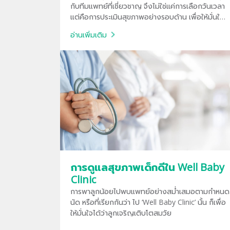
กับทีมแพทย์ที่เชี่ยวชาญ จึงไม่ใช่แค่การเลือกวันเวลา
แต่คือการประเมินสุขภาพอย่างรอบด้าน เพื่อให้มั่นใจ
ว่าไม่ว่าสถานการณ์ไหน คุณและลูกน้อยจะอยู่ในมือที่
อ่านเพิ่มเติม
ปลอดภัยที่สุด
การดูแลสุขภาพเด็กดีใน Well Baby
Clinic
การพาลูกน้อยไปพบแพทย์อย่างสม่ำเสมอตามกำหนด
นัด หรือที่เรียกกันว่า ไป ‘Well Baby Clinic’ นั้น ก็เพื่อ
ให้มั่นใจได้ว่าลูกเจริญเติบโตสมวัย