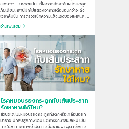
ของภาวะ "รกติดแน่น" ที่ฝังรากลึกลงในผนังมดลูก
ภัยเงียบเหล่านี้มักไม่แสดงอาการเตือนจนกว่าจะถึง
เวลาคับขัน การตรวจเช็กความแข็งแรงของแผลและ
ตำแหน่งของรกด้วยอัลตราซาวด์ความละเอียดสูง จึง
อ่านเพิ่มเติม
เป็นกุญแจสำคัญที่ช่วยลดความเสี่ยงจากการตก
เลือดรุนแรง
โรคหมอนรองกระดูกทับเส้นประสาท
รักษาหายได้ไหม?
ส่วนใหญ่แม้หมอนรองกระดูกที่แตกหรือเคลื่อนออก
มาอาจไม่กลับสู่สภาพเดิม แต่การรักษาสมัยใหม่ เช่น
การใช้ยา กายภาพบำบัด การฉีดยาเฉพาะจุด หรือการ