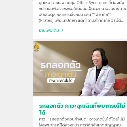
ยุคใหม่ โดยเฉพาะกลุ่ม Office Syndrome ที่ต้องนั่ง
หน้าคอมพิวเตอร์หรือใช้มือถือเป็นเวลานานจนร่างกาย
เสียสมดุล หลายคนจึงหันมาเล่น ""พิลาทิส""
(Pilates) เพื่อแก้ปัญหา แต่คำถามสำคัญคือ วิธีนี้ดีต่อ
กระดูกสันหลังจริงหรือไม่? และเมื่อไหร่ที่ควรหยุดเล่น
อ่านเพิ่มเติม
เพื่อไปพบแพทย์?"
รกลอกตัว ภาวะฉุกเฉินที่พยากรณ์ไม่
ได้
ภาวะ "รกลอกตัวก่อนกำหนด" อาจเกิดขึ้นได้โดยไม่มี
ใครพยากรณ์ได้ล่วงหน้า การรู้จักสังเกตสัญญาณ