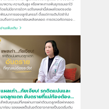
เบาหวาน ความดันสูง หรือพาหะทางพันธุกรรมเอาไว้
โดยไม่มีอาการใดๆ แต่โรคเหล่านี้ส่งผลโดยตรงต่อ
พัฒนาการของลูกในครรภ์ ตั้งแต่การเติบโตช้าไป
จนถึงภาวะแทรกซ้อนหลังคลอด การตรวจคัดกรอง
โรคแฝงอย่างละเอียด จึงเป็นการมอบ "เกราะคุ้มกัน"
อ่านเพิ่มเติม
ที่ดีที่สุดให้กับลูกรักตั้งแต่อยู่ในครรภ์
แผลเก่า...ภัยเงียบ! รกติดแน่นและ
มดลูกแตก อันตรายที่แม่ท้องต้อง
ระวัง
สำหรับคุณแม่ที่เคยผ่านการผ่าตัดมดลูกหรือผ่าคลอด
มาก่อน รอยแผลเป็นในอดีตอาจกลายเป็นจุดเริ่มต้น