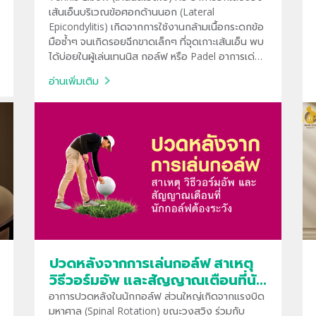
เส้นเอ็นบริเวณข้อศอกด้านนอก (Lateral
Epicondylitis) เกิดจากการใช้งานกล้ามเนื้อกระดกข้อ
มือซ้ำๆ จนเกิดรอยฉีกขาดเล็กๆ ที่จุดเกาะเส้นเอ็น พบ
ได้บ่อยในผู้เล่นเทนนิส กอล์ฟ หรือ Padel อาการเด่น
ชัดคือเจ็บแปลบเมื่อต้องหยิบจับของหรือเหวี่ยงแขน
อ่านเพิ่มเติม
ซึ่งหากปล่อยไว้จะกลายเป็นอาการเรื้อรัง
ปวดหลังจากการเล่นกอล์ฟ สาเหตุ
วิธีวอร์มอัพ และสัญญาณเตือนที่นัก
กอล์ฟต้องระวัง
อาการปวดหลังในนักกอล์ฟ ส่วนใหญ่เกิดจากแรงบิด
มหาศาล (Spinal Rotation) ขณะวงสวิง ร่วมกับ