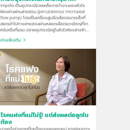
บำรุงราษฎร์
Impella เป็นอุปกรณ์ช่วยเหลือการทำงานของหัวใจ
ห้องล่างผ่านสายสวน (percutaneous microaxial
flow pump) โดยเป็นเครื่องสูบฉีดเลือดขนาดเล็กที่
สอดเข้าไปทางสายสวนผ่านหลอดเลือดแดงใหญ่ที่ขา
หนีบหรือที่แขน ปลายอุปกรณ์อยู่ในหัวใจห้องล่างซ้าย
ทำหน้าที่ช่วยสูบฉีดเลือดเข้าสู่หลอดเลือดแดงใหญ่
อ่านเพิ่มเติม
โรคแฝงที่แม่ไม่รู้! แต่ส่งผลต่อลูกใน
ท้อง
บางครั้งร่างกายที่ดูแข็งแรงของคุณแม่ อาจซ่อนภาวะ