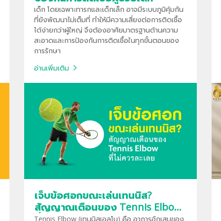
เด็ก โดยเฉพาะทารกและเด็กเล็ก อาจมีระบบภูมิคุ้มกัน
ที่ยังพัฒนาไม่เต็มที่ ทำให้มีความเสี่ยงต่อการติดเชื้อ
ได้ง่ายกว่าผู้ใหญ่ จึงต้องอาศัยมาตรฐานด้านความ
สะอาดและการป้องกันการติดเชื้อในทุกขั้นตอนของ
การรักษา
อ่านเพิ่มเติม
เจ็บข้อศอกขณะเล่นเทนนิส?
สัญญาณเตือนของ Tennis Elbow
ที่ไม่ควรละเลย
Tennis Elbow (เทนนิสเอลโบ) คือ อาการอักเสบของ