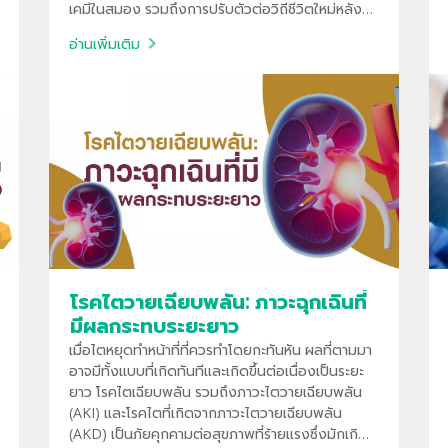
เคมีในสมอง รวมถึงการปรับตัวต่อวิถีชีวิตใหม่หลัง
ผ่าตัด
อ่านเพิ่มเติม
โรคไตวายเฉียบพลัน: ภาวะฉุกเฉินที่
มีผลกระทบระยะยาว
เมื่อไตหยุดทำหน้าที่ที่ควรทำโดยกะทันหัน ผลที่ตามมา
อาจมีทั้งแบบที่เกิดทันทีและเกิดขึ้นต่อเนื่องเป็นระยะ
ยาว โรคไตเฉียบพลัน รวมถึงภาวะไตวายเฉียบพลัน
(AKI) และโรคไตที่เกิดจากภาวะไตวายเฉียบพลัน
(AKD) เป็นภัยคุกคามต่อสุขภาพที่ร้ายแรงซึ่งมักเกิด