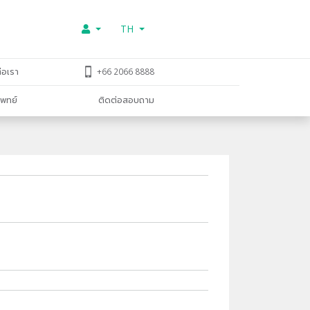
TH
่อเรา
+66 2066 8888
พทย์
ติดต่อสอบถาม