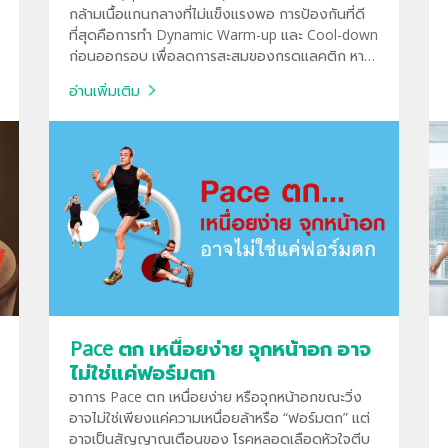
กล้ามเนื้อแกนกลางที่ไม่แข็งแรงพอ การป้องกันที่ดี
ที่สุดคือการทำ Dynamic Warm-up และ Cool-down
ก่อนออกรอบ เพื่อลดการสะสมของกรดแลคติก หาก
มีอาการปวดร้าวลงขาหรือชา ควรพบแพทย์ทันทีเพราะ
อ่านเพิ่มเติม
อาจเป็นสัญญาณของหมอนรองกระดูกทับเส้น
ประสาท
Pace ตก เหนื่อยง่าย จุกหน้าอก อาจ
ไม่ใช่แค่ฟอร์มตก
อาการ Pace ตก เหนื่อยง่าย หรือจุกหน้าอกขณะวิ่ง
อาจไม่ใช่เพียงแค่ความเหนื่อยล้าหรือ “ฟอร์มตก” แต่
อาจเป็นสัญญาณเตือนของ โรคหลอดเลือดหัวใจตีบ