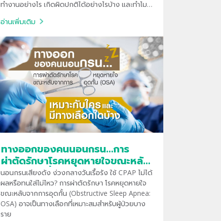
ทำงานอย่างไร เกิดผิดปกติได้อย่างไรบ้าง และทำไม
จำเป็นที่น่าจะตรวจพบปัญหาตั้งแต่เนิ่นๆ มีความ
อ่านเพิ่มเติม
สำคัญต่อการรักษาสุขภาพในระยะยาว
ทางออกของคนนอนกรน…การ
ผ่าตัดรักษาโรคหยุดหายใจขณะหลับ
จากการอุดกั้น (OSA) เหมาะกับใคร
นอนกรนเสียงดัง ง่วงกลางวันเรื้อรัง ใช้ CPAP ไม่ได้
และมีทางเลือกใดบ้าง
ผลหรือทนใส่ไม่ไหว? การผ่าตัดรักษา โรคหยุดหายใจ
ขณะหลับจากการอุดกั้น (Obstructive Sleep Apnea:
OSA) อาจเป็นทางเลือกที่เหมาะสมสำหรับผู้ป่วยบาง
ราย