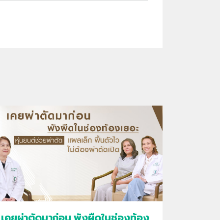
เคยผ่าตัดมาก่อน พังผืดในช่องท้อง