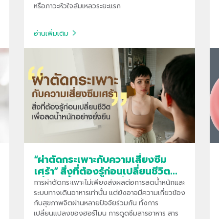
หรือภาวะหัวใจล้มเหลวระยะแรก
อ่านเพิ่มเติม
“ผ่าตัดกระเพาะกับความเสี่ยงซึม
เศร้า” สิ่งที่ต้องรู้ก่อนเปลี่ยนชีวิต
เพื่อลดน้ำหนักอย่างยั่งยืน
การผ่าตัดกระเพาะไม่เพียงส่งผลต่อการลดน้ำหนักและ
ระบบทางเดินอาหารเท่านั้น แต่ยังอาจมีความเกี่ยวข้อง
กับสุขภาพจิตผ่านหลายปัจจัยร่วมกัน ทั้งการ
เปลี่ยนแปลงของฮอร์โมน การดูดซึมสารอาหาร สาร