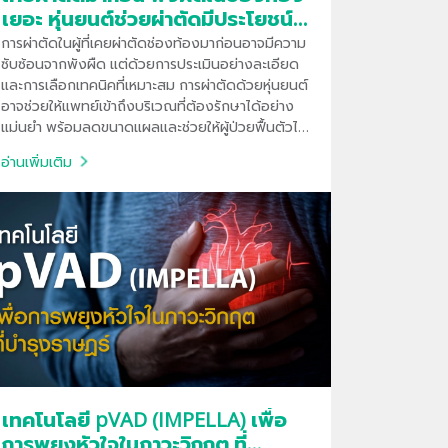
เยอะ หุ่นยนต์ช่วยผ่าตัดมีประโยชน์
อย่างไร
การผ่าตัดในผู้ที่เคยผ่าตัดช่องท้องมาก่อนอาจมีความ
ซับซ้อนจากพังผืด แต่ด้วยการประเมินอย่างละเอียด
และการเลือกเทคนิคที่เหมาะสม การผ่าตัดด้วยหุ่นยนต์
อาจช่วยให้แพทย์เข้าถึงบริเวณที่ต้องรักษาได้อย่าง
แม่นยำ พร้อมลดขนาดแผลและช่วยให้ผู้ป่วยฟื้นตัวได้
เร็วขึ้น โดยไม่จำเป็นต้องผ่าตัดเปิดในผู้ป่วยบางราย
อ่านเพิ่มเติม
เทคโนโลยี pVAD (IMPELLA) เพื่อ
การพยุงหัวใจในภาวะวิกฤต ที่