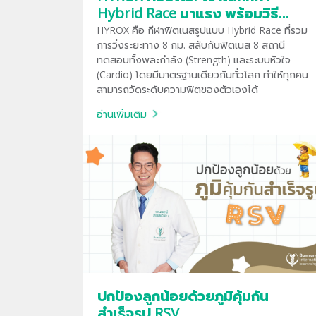
Hybrid Race มาแรง พร้อมวิธี
เตรียมตัวก่อนลงสนามจริง
HYROX คือ กีฬาฟิตเนสรูปแบบ Hybrid Race ที่รวม
การวิ่งระยะทาง 8 กม. สลับกับฟิตเนส 8 สถานี
ทดสอบทั้งพละกำลัง (Strength) และระบบหัวใจ
(Cardio) โดยมีมาตรฐานเดียวกันทั่วโลก ทำให้ทุกคน
สามารถวัดระดับความฟิตของตัวเองได้
อ่านเพิ่มเติม
ปกป้องลูกน้อยด้วยภูมิคุ้มกัน
สำเร็จรูป RSV