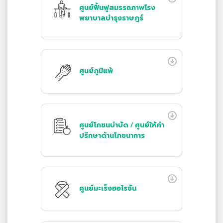
ศูนย์ฟื้นฟูสมรรถภาพโรง
พยาบาลบำรุงราษฎร์
ศูนย์ภูมิแพ้
ศูนย์โภชนบำบัด / ศูนย์ให้คำ
ปรึกษาด้านโภชนาการ
ศูนย์มะเร็งฮอไรซัน