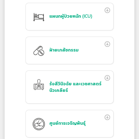
แผนกผู้ป่วยหนัก (ICU)
ฝ่ายเภสัชกรรม
รังสีวินิจฉัย และเวชศาสตร์
นิวเคลียร์
ศูนย์การเจริญพันธุ์