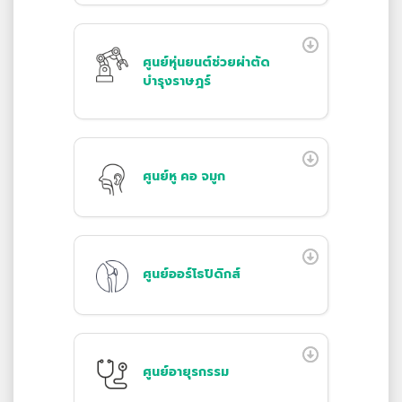
ศูนย์หุ่นยนต์ช่วยผ่าตัด
บำรุงราษฎร์
ศูนย์หู คอ จมูก
ศูนย์ออร์โธปิดิกส์
ศูนย์อายุรกรรม