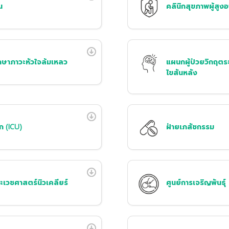
น
คลินิกสุขภาพผู้สูงอ
กษาภาวะหัวใจล้มเหลว
แผนกผู้ป่วยวิกฤต
ไขสันหลัง
ก (ICU)
ฝ่ายเภสัชกรรม
ละเวชศาสตร์นิวเคลียร์
ศูนย์การเจริญพันธุ์