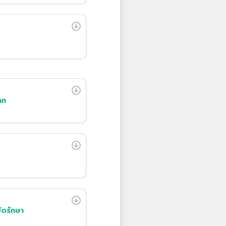
าท
บัดรักษา