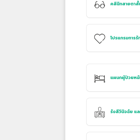
คลินิกสายตาสั้
โปรแกรมการรั
แผนกผู้ป่วยหนั
รังสีวินิจฉัย แ