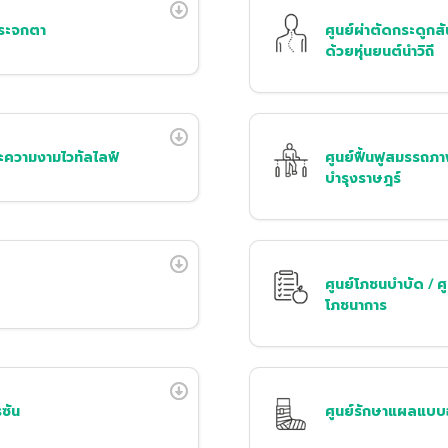
กระจกตา
ศูนย์ผ่าตัดกระดูก
ด้วยหุ่นยนต์นำวิถี
ละความงามไวทัลไลฟ์
ศูนย์ฟื้นฟูสมรรถ
บำรุงราษฎร์
ศูนย์โภชนบำบัด / ศ
โภชนาการ
รซัน
ศูนย์รักษาแผลแบบ