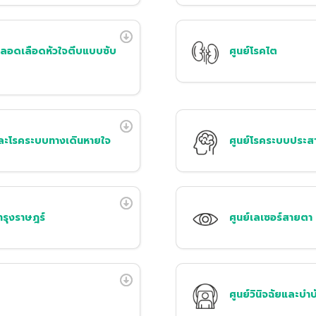
หลอดเลือดหัวใจตีบแบบซับ
ศูนย์โรคไต
ละโรคระบบทางเดินหายใจ
ศูนย์โรคระบบประส
บำรุงราษฎร์
ศูนย์เลเซอร์สายตา
ศูนย์วินิจฉัยและบำ