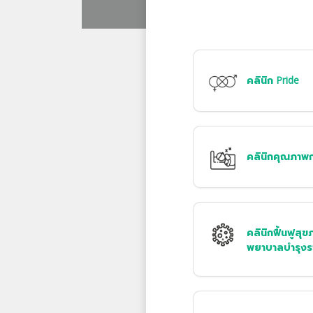
คลินิก Pride
คลินิกคุณภาพ
คลินิกฟื้นฟูสุข
พยาบาลบำรุงร