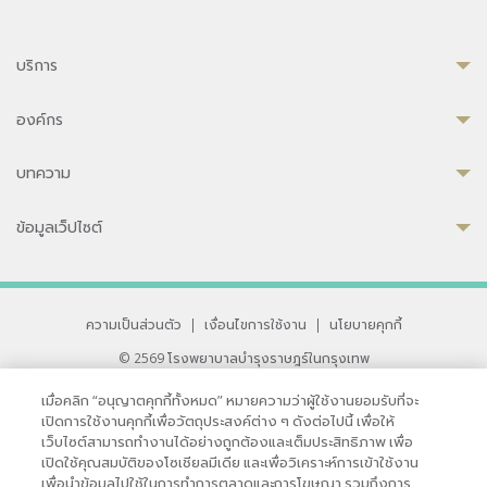
บริการ
องค์กร
บทความ
ข้อมูลเว็ปไซต์
ความเป็นส่วนตัว
|
เงื่อนไขการใช้งาน
|
นโยบายคุกกี้
© 2569 โรงพยาบาลบำรุงราษฎร์ในกรุงเทพ
ที่ได้รับการรับรองจาก JCI มาตรฐานโรงพยาบาลระดับสากล
เมื่อคลิก “อนุญาตคุกกี้ทั้งหมด” หมายความว่าผู้ใช้งานยอมรับที่จะ
33 สุขุมวิท ซอย 3 เขตวัฒนา กรุงเทพ 10110 ประเทศไทย
เปิดการใช้งานคุกกี้เพื่อวัตถุประสงค์ต่าง ๆ ดังต่อไปนี้ เพื่อให้
หากท่านมีข้อคิดเห็นหรือปัญหาในการใช้เว็บไซต์ของเรา
เว็บไซต์สามารถทำงานได้อย่างถูกต้องและเต็มประสิทธิภาพ เพื่อ
เปิดใช้คุณสมบัติของโซเชียลมีเดีย และเพื่อวิเคราะห์การเข้าใช้งาน
เพื่อนำข้อมูลไปใช้ในการทำการตลาดและการโฆษณา รวมถึงการ