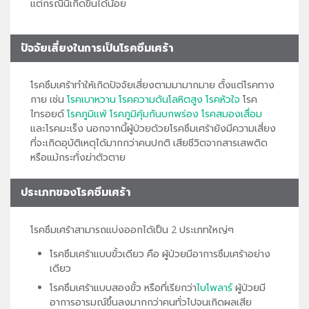
แต่กรณีนี้เกิดขึ้นได้น้อย
ปัจจัยเสี่ยงในการเป็นโรคซึมเศร้า
โรคซึมเศร้าทำให้เกิดปัจจัยเสี่ยงตามมามากมาย ตั้งแต่โรคทาง
กาย เช่น
โรคเบาหวาน
โรคความดันโลหิตสูง
โรคหัวใจ
โรค
ไทรอยด์
โรคภูมิแพ้
โรคภูมิคุ้มกันบกพร่อง
โรคสมองเสื่อม
และโรคมะเร็ง นอกจากนี้ผู้ป่วยด้วยโรคซึมเศร้ายังมีความเสี่ยง
ที่จะเกิดอุบัติเหตุได้มากกว่าคนปกติ เสียชีวิตจากสารเสพติด
หรือแม้กระทั่งฆ่าตัวตาย
ประเภทของโรคซึมเศร้า
โรคซึมเศร้าสามารถแบ่งออกได้เป็น 2 ประเภทใหญ่ๆ
โรคซึมเศร้าแบบขั้วเดียว คือ ผู้ป่วยมีอาการซึมเศร้าอย่าง
เดียว
โรคซึมเศร้าแบบสองขั้ว หรือที่เรียกว่า
ไบโพลาร์
ผู้ป่วยมี
อาการอารมณ์ขึ้นลงมากกว่าคนทั่วไปจนเกิดผลเสีย