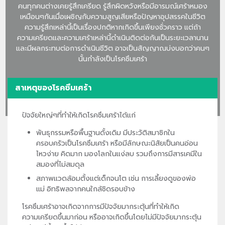
คนทุกคนต่างเคยรู้สึกเครียด รู้สึกผิดหวังหรือมีอารมณ์เศร้าหมอง
เหมือนๆกันเมื่อเผชิญกับความสูญเสียหรือปัญหาอุปสรรคในชีวิต
ความรู้สึกเหล่านี้เป็นเรื่องปกติหากเกิดขึ้นเพียงชั่วคราว แต่ถ้า
ความเครียดและความเศร้าเหล่านี้ดำเนินติดต่อกันเป็นระยะเวลานาน
และมีผลกระทบต่อการดำเนินชีวิต อาจเป็นสัญญาณบ่งบอกว่าคนๆ
นั้นกำลังเป็นโรคซึมเศร้า
สาเหตุของโรคซึมเศร้า
ปัจจัยใหญ่ๆที่ทำให้เกิดโรคซึมเศร้าได้แก่
พันธุกรรมหรือพื้นฐานดั้งเดิม มีประวัติสมาชิกใน
ครอบครัวเป็นโรคซึมเศร้า หรือมีลักษณะนิสัยเป็นคนอ่อน
ไหวง่าย คิดมาก มองโลกในแง่ลบ รวมถึงการมีสารเคมีใน
สมองที่ไม่สมดุล
สภาพแวดล้อมตั้งแต่เด็กจนโต เช่น การเลี้ยงดูของพ่อ
แม่ อิทธิพลจากคนใกล้ชิดรอบข้าง
โรคซึมเศร้าอาจเกิดจากการมีปัจจัยมากระตุ้นที่ทำให้เกิด
ความเครียดขึ้นมาก่อน หรืออาจเกิดขึ้นโดยไม่มีปัจจัยมากระตุ้น