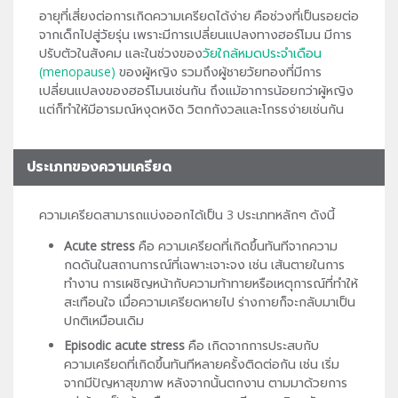
อายุที่เสี่ยงต่อการเกิดความเครียดได้ง่าย คือช่วงที่เป็นรอยต่อ
จากเด็กไปสู่วัยรุ่น เพราะมีการเปลี่ยนแปลงทางฮอร์โมน มีการ
ปรับตัวในสังคม และในช่วงของ
วัยใกล้หมดประจำเดือน
(menopause)
ของผู้หญิง รวมถึงผู้ชายวัยทองที่มีการ
เปลี่ยนแปลงของฮอร์โมนเช่นกัน ถึงแม้อาการน้อยกว่าผู้หญิง
แต่ก็ทำให้มีอารมณ์หงุดหงิด วิตกกังวลและโกรธง่ายเช่นกัน
ประเภทของความเครียด
ความเครียดสามารถแบ่งออกได้เป็น 3 ประเภทหลักๆ ดังนี้
Acute stress
คือ ความเครียดที่เกิดขึ้นทันทีจากความ
กดดันในสถานการณ์ที่เฉพาะเจาะจง เช่น เส้นตายในการ
ทำงาน การเผชิญหน้ากับความท้าทายหรือเหตุการณ์ที่ทำให้
สะเทือนใจ เมื่อความเครียดหายไป ร่างกายก็จะกลับมาเป็น
ปกติเหมือนเดิม
Episodic acute stress
คือ เกิดจากการประสบกับ
ความเครียดที่เกิดขึ้นทันทีหลายครั้งติดต่อกัน เช่น เริ่ม
จากมีปัญหาสุขภาพ หลังจากนั้นตกงาน ตามมาด้วยการ