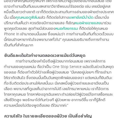
มองว่าสำคัญหมดทุกหน้าที่ เพราะเราเห็นว่าผู้ป่วยต้องมาก่อนเสมอ โดย
เราจะทำงานเป็นทีมแบบสหสาขาวิชาชีพแบบไร้รอยต่อ เช่น เคยมีอยู่เคส
หนึ่งเป็นชาวต่างชาติ เราก็ติดต่อประสานกับทางล่ามของฝ่ายต่างประเทศ
นั้น เมื่อ
คุณหมอดูฟิล์ม
แล้ว ก็ติดต่อไปทาง
แพทย์เคมีบำบัด
เมื่อมานั่ง
ปรึกษากันเห็นว่า ควรต้องมีการฉายแสง ก็เชิญ
หมอฝ่ายฉายแสง
มาร่วม
พูดคุยด้วยเลย สุดท้ายมีส่วนของ
หมอศัลยกรรม
ก็ติดต่อให้คุณหมอ
Phone In เข้ามาตอนนั้นเลย ซึ่งแหม่มว่า การทำงานเป็นทีมที่รวดเร็วแบบ
นี้ค่อนข้างหายากในโรงพยาบาลทั่วไป” คุณแหม่มอธิบายถึงการทำงาน
เป็นทีมที่สำคัญมาก
ยินดีและเต็มใจทำงานตลอดเวลาแม้แต่วันหยุด
การทำงานต้องคำนึงถึงผู้ป่วยมากก่อนเสมอ เพราะหลักการ
ทำงานของคุณแหม่ม ถือว่าเป็น One Stop Service แม้แต่ในช่วงวันหยุด
ของเธอ ก็ต้องทำตัวให้ว่างเพื่อผู้ป่วยเสมอ “มีเคสอยู่บ่อยๆ ที่โทรเข้ามา
ให้เราตัดสินใจ ซึ่งตอนนั้นเป็นวันหยุดพักผ่อนของเรา แต่แหม่มก็ยินดีนะ
ที่จะรีบติดต่อประสานให้เคสนั้นนะ มีเคสหนึ่งผู้ป่วยถ่ายและอาเจียนเป็น
เลือด พยาบาลที่ดูแลเห็นว่าอาการไม่ดี เลยโทรมาหาแหม่ม เราก็จัดการ
โทรหาคุณหมอ โทรหาห้องฉุกเฉินเพราะถ้าปล่อยไว้ผู้ป่วยมีโอกาสช็อคและ
เสียชีวิตสูง พอรักษาได้ทันท่วงที ผู้ป่วยหาย อาการดีขึ้น เราก็รู้สึกดี
ความเหนื่อยไม่ต้องพูดถึงเลย ดีใจมากค่ะ”
ความใส่ใจ ในรายละเอียดของผู้ป่วย เป็นสิ่งสำคัญ