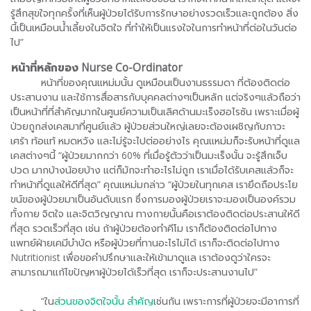
รู้สึกสุขใจทุกครั้งที่เห็นผู้ป่วยได้รับการรักษาอย่างรวดเร็วและถูกต้อง สิ่ง
นี้เป็นเหมือนน้ำเลี้ยงในจิตใจ ที่ทำให้เป็นแรงใจในการทำหน้าที่ต่อในวันต่อ
ไป”
หน้าที่หลักของ Nurse Co-Ordinator
หน้าที่ของคุณแหม่มนั้น ดูเหมือนเป็นงานธรรมดา ที่ต้องติดต่อ
ประสานงาน และใช้การสื่อสารกับบุคคลต่างๆเป็นหลัก แต่จริงๆแล้วถือว่า
เป็นหน้าที่ที่สำคัญมากในศูนย์ความเป็นเลิศด้านมะเร็งฮอไรซัน เพราะเมื่อผู้
ป่วยถูกส่งเคสมาที่ศูนย์แล้ว ผู้ป่วยส่วนใหญ่เลยจะต้องเผชิญกับภาวะ
เศร้า ท้อแท้ หมดหวัง และไม่รู้จะไปต่ออย่างไร คุณแหม่มก็จะรับหน้าที่ดูแล
เคสต่างๆนี้ “ผู้ป่วยมากกว่า 60% ที่เมื่อรู้ตัวว่าเป็นมะเร็งนั้น จะรู้สึกเจ็บ
ปวด มากบ้างน้อยบ้าง แต่ก็มักจะทำอะไรไม่ถูก เราเมื่อได้รับเคสแล้วก็จะ
ทำหน้าที่ดูแลให้ดีที่สุด” คุณแหม่มกล่าว “ผู้ป่วยในทุกเคส เรายึดถือประโย
ขน์ของผู้ป่วยมาเป็นอันดับแรก ซึ่งการมองผู้ป่วยเราจะมองเป็นองค์รวม
ทั้งกาย จิตใจ และจิตวิญญาณ ทางกายนั้นคือเราต้องติดต่อประสานให้ดี
ที่สุด รวดเร็วที่สุด เช่น ถ้าผู้ป่วยต้องทำคีโม เราก็ต้องติดต่อไปทาง
แพทย์ฝ่ายเคมีบำบัด หรือผู้ป่วยที่ทานอะไรไม่ได้ เราก็จะติดต่อไปทาง
Nutritionist เพื่อขอคำปรึกษาและให้เข้ามาดูแล เราต้องดูว่าใครจะ
สามารถมาแก้ไขปัญหาผู้ป่วยได้เร็วที่สุด เราก็จะประสานงานไป”
“ใน
ส่วนของจิตใจนั้น สำคัญ
เช่นกัน เพราะการที่ผู้ป่วยจะมีอาการที่