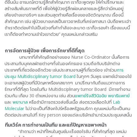
ดีขึ้นนั้น อารมณ์ความรู้สึกสำคัญมาก เราก็จะพูดคุย ให้คำปรึกษาและ
สร้างสัมพันธภาพที่ดี เพื่อให้ผู้ป่วยรู้สึกผ่อนคลายและรู้สึกว่ามีคนอยู่
เคียงข้างเขาจริงๆ และส่วนสุดท้ายคือเรื่องของจิตวิญญาณ เรื่องนี้
สำคัญมาก เช่น ผู้ป่วยบางเคสเป็นชาวอาหรับที่เคร่งศาสนา นับถือพระเจ้า
ถ้าเราติดต่อเค้าไปเป็นช่วงที่เค้ากำลังจะละมาด เราก็จะรอเค้า เรื่องแบบนี้
เราก็ต้องทำความเข้าใจเขาด้วย” คุณแหม่มกล่าวเสริม
การจัดการผู้ป่วย เพื่อการรักษาที่ดีที่สุด
บทบาทที่สำคัญอีกอย่างของ Nurse Co-Ordinator นั้นคือการ
ประสานกับบุคคลฝ่ายต่างๆทั้งในองค์กรเอง รวมถึงกับบริษัทต่าง
ประเทศที่เกี่ยวข้องอีกด้วย เช่นประสานงานผู้ที่เกี่ยวข้อง เข้าร่วม
การ
ประชุม Multidisciplinary tumor Board
ในทุกๆ วันพุธ แพทย์เจ้าของไข้
จะเอาเคสผู้ป่วยที่มีปัญหาหรือเคสยากๆ มาปรึกษากันถึงแนวทางการ
รักษาที่ดีที่สุด โดยในทีม Multidisciplinary tumor Board มีการทำงาน
ร่วมกัน เกือบ 30 ตำแหน่งงาน เช่น ส่วน
แพทย์
รังสีวินิจฉัย
พยาธิแพทย์
และ
พยาบาล
หรือถ้ามีการตรวจส่งชิ้นเนื้อ ส่งตรวจเลือดไปที่
Lab
Molecular
ไม่ว่าจะเป็นที่สิงคโปร์หรือสหรัฐอเมริกา คุณแหม่มก็จะเป็นคน
ติดต่อประสานไปที่ Key person ของแต่ละบริษัทเข้ามาร่วมประชุมเคสนั้น
ทีมเวิร์ค การทำงานเป็นทีม และแก้ปัญหาเฉพาะหน้า
“ถ้าถามว่า หน้าที่ไหนในศูนย์มะเร็งฮอไรซัน ที่สำคัญที่สุด แหม่ม