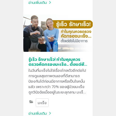
อ่านเพิ่มเติม
รู้เร็ว รักษาเร็ว! ทำไมคุณควร
ตรวจคัดกรองมะเร็ง... ตั้งแต่ยัง
ไม่มีอาการ?
ในวันที่มะเร็งไม่ใช่เรื่องไกลตัวอีกต่อไป
การดูแลสุขภาพตนเองที่ดีสามารถ
ป้องกันได้ก่อนมีอาการหรือเป็นโรคนั้น
แล้ว เพราะกว่า 70% ของผู้ป่วยมะเร็ง
ถูกวินิจฉัยเมื่ออยู่ในระยะลุกลาม มะเร็ง
หลายชนิดสามารถรักษาให้หายได้หาก
มะเร็ง
ตรวจพบในระยะแรกเริ่ม
อ่านเพิ่มเติม