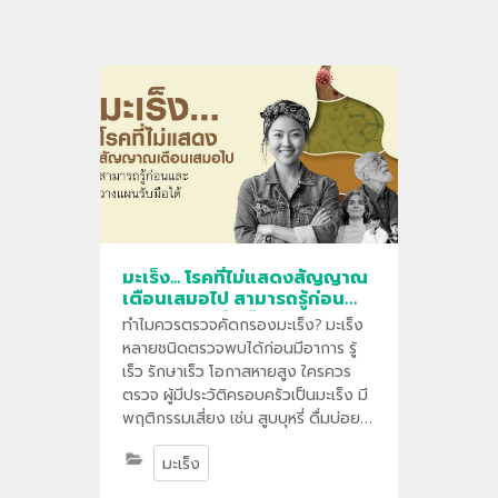
มะเร็ง... โรคที่ไม่แสดงสัญญาณ
เตือนเสมอไป สามารถรู้ก่อน
และวางแผนรับมือได้
ทำไมควรตรวจคัดกรองมะเร็ง? มะเร็ง
หลายชนิดตรวจพบได้ก่อนมีอาการ รู้
เร็ว รักษาเร็ว โอกาสหายสูง ใครควร
ตรวจ ผู้มีประวัติครอบครัวเป็นมะเร็ง มี
พฤติกรรมเสี่ยง เช่น สูบบุหรี่ ดื่มบ่อย
เครียดสะสม
มะเร็ง