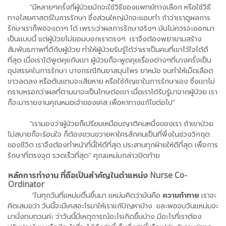
“มีหลายๆครั้งที่ผู้ป่วยมักจะใช้วิธีของแพทย์ทางเลือก หรือใช้วิธี
ทางไสยศาสตร์ในการรักษา ซึ่งส่วนใหญ่มักจะแอบทำ ถ้าว่าเราดูผลการ
รักษาเราก็พอจะเดาๆ ได้ เพราะว่าผลการรักษาจริงๆ มันไม่ควรจะออกมา
เป็นแบบนี้ แต่ผู้ป่วยไม่ยอมบอกเราตรงๆ เราจึงต้องพยายามสร้าง
สัมพันธภาพที่ดีกับผู้ป่วย ทำให้ผู้ป่วยรับรู้ได้ว่าเราเป็นคนที่เขาไว้ใจได้ดี
ที่สุด เมื่อเราได้พูดคุยกับเขา ผู้ป่วยก็จะพูดคุยเรื่องต่างๆที่บางครั้งเป็น
อุปสรรคในการรักษา บางกรณีกินยาสมุนไพร ยาหม้อ จนทำให้เม็ดเลือด
ขาวลดลง หรือตับแทบจะเสียหาย หรือใช้กัญชาในการรักษาเอง ซึ่งเขาไม่
ทราบหรอกว่าผลที่ตามมาจะเป็นโทษต่อเขา เมื่อเราได้รับรู้มาจากผู้ป่วย เรา
ก็จะมารายงานคุณหมอเจ้าของเคส เพื่อหาทางแก้ไขต่อไป”
“เรามองว่าผู้ป่วยก็เปรียบเหมือนญาติคนหนึ่งของเรา ถ้าเขาป่วย
ไม่สบายก็จะร้อนใจ ก็ต้องขวนขวายหาใครสักคนเป็นที่พึ่งในช่วงวิกฤต
ของชีวิต เราจึงต้องทำหน้าที่นี้ให้ดีที่สุด ประสานทุกฝ่ายให้ดีที่สุด เพื่อการ
รักษาที่ตรงจุด รวดเร็วที่สุด” คุณแหม่มกล่าวปิดท้าย
หลักการทำงาน ที่ถือเป็นสำคัญในตำแหน่ง Nurse Co-
Ordinator
“ในทุกวันที่แหม่มตื่นขึ้นมา แหม่มคิดว่ามันคือ
ความท้าทาย
เราจะ
คิดเสมอว่า วันนี้จะมีเคสอะไรมาให้เราแก้ปัญหาบ้าง และพอจบวันแหม่มจะ
มานั่งทบทวนค่ะ ว่าวันนี้มีเหตุการณ์อะไรเกิดขึ้นบ้าง มีอะไรที่เราต้อง