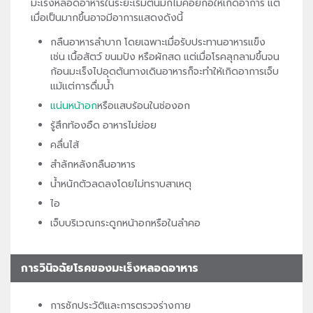
มะเร็งหลอดอาหารในระยะเริ่มต้นมักไม่ค่อยก่อให้เกิดอาการ แต่
เมื่อเป็นมากขึ้นอาจมีอาการแสดงดังนี้
กลืนอาหารลำบาก โดยเฉพาะเมื่อรับประทานอาหารแข็ง
เช่น เนื้อสัตว์ ขนมปัง หรือผักสด แต่เมื่อโรคลุกลามขึ้นจน
ก้อนมะเร็งไปอุดตันทางเดินอาหารก็จะทำให้เกิดอาการเจ็บ
แม้แต่การดื่มน้ำ
แน่นหน้าอก
หรือแสบร้อนในช่องอก
รู้สึกท้องอืด อาหารไม่ย่อย
คลื่นไส้
สำลักหลังกลืนอาหาร
น้ำหนักตัวลดลงโดยไม่ทราบสาเหตุ
ไอ
เจ็บบริเวณกระดูกหน้าอกหรือในลำคอ
การวินิจฉัยโรคของมะเร็งหลอดอาหาร
การซักประวัติและการตรวจร่างกาย