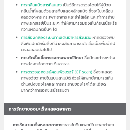
การกลืนแป้งสารทึบแสง
เป็นวิธีการตรวจโดยให้ผู้ป่วย
กลืนน้ำที่ผสมด้วยสารทึบแสงคล้ายแป้ง ซึ่งจะไปเคลือบ
หลอดอาหาร กระเพาะอาหาร และลำไส้เล็ก และทำการถ่าย
ภาพเอกซเรย์เป็นระยะๆ ทำให้สามารถมองเห็นก้อนเนื้อหรือ
ความผิดปกติอื่นๆ ได้
การส่องกล้องระบบทางเดินอาหารส่วนต้น
หากตรวจพบ
สิ่งผิดปกติหรือสิ่งที่น่าสงสัยสามารถตัดชิ้นเนื้อเพื่อนำไป
ตรวจสอบต่อไปได้
การตัดชิ้นเนื้อตรวจทางพยาธิวิทยา
ซึ่งมักจะทำระหว่าง
การส่องกล้องทางเดินอาหาร
การตรวจเอกซเรย์คอมพิวเตอร์ (CT scan)
ซึ่งจะแสดง
ภาพอวัยวะภายในแบบสามมิติ ช่วยให้แพทย์สามารถเห็น
ตำแหน่งของโรคและการกระจายของโรคได้ละเอียด
มากกว่าการเอกซเรย์ธรรมดา
การรักษาของมะเร็งหลอดอาหาร
การรักษามะเร็งหลอดอาหาร
จะอาศัยทีมแพทย์ในสาขาต่างๆ