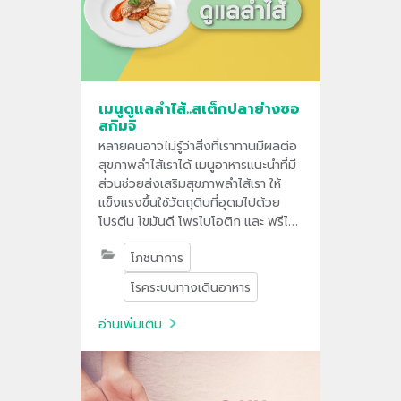
เมนูดูแลลำไส้..สเต็กปลาย่างซอ
สกิมจิ
หลายคนอาจไม่รู้ว่าสิ่งที่เราทานมีผลต่อ
สุขภาพลำไส้เราได้ เมนูอาหารแนะนำที่มี
ส่วนช่วยส่งเสริมสุขภาพลำไส้เรา ให้
แข็งแรงขึ้นใช้วัตถุดิบที่อุดมไปด้วย
โปรตีน ไขมันดี โพรไบโอติก และ พรีไบ
โอติกมีส่วนช่วยปรับสมดุลลำไส้ ลด
โภชนาการ
การอักเสบ และช่วยทำให้ลำไส้เราแข็ง
แรงขึ้น
โรคระบบทางเดินอาหาร
อ่านเพิ่มเติม