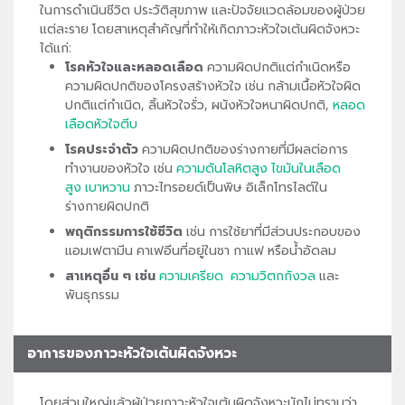
ในการดำเนินชีวิต ประวัติสุขภาพ และปัจจัยแวดล้อมของผู้ป่วย
แต่ละราย โดยสาเหตุสำคัญที่ทำให้เกิดภาวะหัวใจเต้นผิดจังหวะ
ได้แก่:
โรคหัวใจและหลอดเลือด
ความผิดปกติแต่กำเนิดหรือ
ความผิดปกติของโครงสร้างหัวใจ เช่น กล้ามเนื้อหัวใจผิด
ปกติแต่กำเนิด, ลิ้นหัวใจรั่ว, ผนังหัวใจหนาผิดปกติ,
หลอด
เลือดหัวใจตีบ
โรคประจำตัว
ความผิดปกติของร่างกายที่มีผลต่อการ
ทำงานของหัวใจ เช่น
ความดันโลหิตสูง
ไขมันในเลือด
สูง
เบาหวาน
ภาวะไทรอยด์เป็นพิษ อิเล็กโทรไลต์ใน
ร่างกายผิดปกติ
พฤติกรรมการใช้ชีวิต
เช่น การใช้ยาที่มีส่วนประกอบของ
แอมเฟตามีน คาเฟอีนที่อยู่ในชา กาแฟ หรือน้ำอัดลม
สาเหตุอื่น ๆ เช่น
ความเครียด
ความวิตกกังวล
และ
พันธุกรรม
อาการของภาวะหัวใจเต้นผิดจังหวะ
โดยส่วนใหญ่แล้วผู้ป่วยภาวะหัวใจเต้นผิดจังหวะมักไม่ทราบว่า