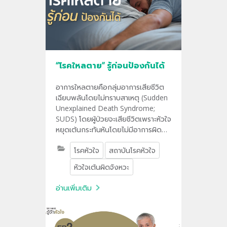
“โรคใหลตาย” รู้ก่อนป้องกันได้
อาการใหลตายคือกลุ่มอาการเสียชีวิต
เฉียบพลันโดยไม่ทราบสาเหตุ (Sudden
Unexplained Death Syndrome;
SUDS) โดยผู้ป่วยจะเสียชีวิตเพราะหัวใจ
หยุดเต้นกระทันหันโดยไม่มีอาการผิดปก
ติใดๆ มาก่อน สร้างความสูญเสียให้กับ
โรคหัวใจ
สถาบันโรคหัวใจ
หลายครอบครัวในทุกๆ ปี และอาการ
ครั้งแรกที่เกิดขึ้นอาจจะทำให้เสียชีวิตได้
หัวใจเต้นผิดจังหวะ
โดยไม่มีโอกาสครั้งที่สอง การป้องกัน
โรคนี้จะทำได้อย่างไรติดตามได้จาก
อ่านเพิ่มเติม
บทความนี้