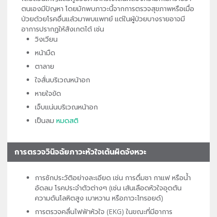
ตนเองมีปัญหา โดยมักพบภาวะนี้จากการตรวจสุขภาพหรือเมื่อ
ป่วยด้วยโรคอื่นแล้วมาพบแพทย์ แต่ในผู้ป่วยบางรายอาจมี
อาการปรากฏให้สังเกตได้ เช่น
วิงเวียน
หน้ามืด
ตาลาย
ใจสั่นบริเวณหน้าอก
หายใจขัด
เจ็บแน่นบริเวณหน้าอก
เป็นลม
หมดสติ
การตรวจวินิจฉัยภาวะหัวใจเต้นผิดจังหวะ
การซักประวัติอย่างละเอียด เช่น การดื่มชา กาแฟ หรือน้ำ
อัดลม โรคประจำตัวต่างๆ (เช่น เส้นเลือดหัวใจอุดตัน
ความดันโลหิตสูง เบาหวาน หรือภาวะไทรอยด์)
การตรวจคลื่นไฟฟ้าหัวใจ (EKG) ในขณะที่มีอาการ