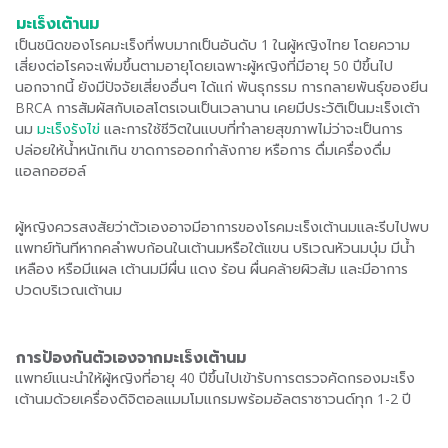
มะเร็งเต้านม
เป็นชนิดของโรคมะเร็งที่พบมากเป็นอันดับ 1 ในผู้หญิงไทย โดยความ
เสี่ยงต่อโรคจะเพิ่มขึ้นตามอายุโดยเฉพาะผู้หญิงที่มีอายุ 50 ปีขึ้นไป
นอกจากนี้ ยังมีปัจจัยเสี่ยงอื่นๆ ได้แก่ พันธุกรรม การกลายพันธุ์ของยีน
BRCA การสัมผัสกับเอสโตรเจนเป็นเวลานาน เคยมีประวัติเป็นมะเร็งเต้า
นม
มะเร็งรังไข่
และการใช้ชีวิตในแบบที่ทำลายสุขภาพไม่ว่าจะเป็นการ
ปล่อยให้น้ำหนักเกิน ขาดการออกกำลังกาย หรือการ ดื่มเครื่องดื่ม
แอลกอฮอล์
ผู้หญิงควรสงสัยว่าตัวเองอาจมีอาการของโรคมะเร็งเต้านมและรีบไปพบ
แพทย์ทันทีหากคลำพบก้อนในเต้านมหรือใต้แขน บริเวณหัวนมบุ๋ม มีน้ำ
เหลือง หรือมีแผล เต้านมมีผื่น แดง ร้อน ผื่นคล้ายผิวส้ม และมีอาการ
ปวดบริเวณเต้านม
การป้องกันตัวเองจากมะเร็งเต้านม
แพทย์แนะนำให้ผู้หญิงที่อายุ 40 ปีขึ้นไปเข้ารับการตรวจคัดกรองมะเร็ง
เต้านมด้วยเครื่องดิจิตอลแมมโมแกรมพร้อมอัลตราซาวนด์ทุก 1-2 ปี