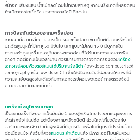
หน้าอก เสียงแหบ น้ำหนักลดโดยไม่ทราบสาเหตุ หากมะเร็งเกิดที่หลอดลม
ก็จะมีอาการไอเรื้อรัง บางรายอาจไอมีเลือดปน
การป้องกันตัวเองจากมะเร็งปอด
หากคุณมีความเสี่ยงต่อการเป็นโรคมะเร็งปอด เช่น เป็นผู้ที่สูบบุหรี่หรือมี
ประวัติสูบบุหรี่ที่มีอายุ 50 ปีขึ้นไป เลิกสูบมาไม่เกิน 15 ปี มีบุคคลใน
ครอบครัวสูบบุหรี่ และอยู่ในสภาพแวดล้อมที่ได้รับมลภาวะและสารพิษ
ต่างๆ ติดต่อกันเป็นเวลานาน ควรเข้ารับการตรวจคัดกรองด้วย
เครื่อง
เอกซเรย์คอมพิวเตอร์แบบใช้ปริมาณรังสีต่ำ
(low-dose computerized
tomography หรือ low-dose CT) ซึ่งใช้ปริมาณรังสีน้อยแต่ให้ภาพที่มี
ความละเอียดสูงเช่นเดียวกับการเอกซเรย์คอมพิวเตอร์ การตรวจจึงมี
ความปลอดภัยและแม่นยำ
มะเร็งเยื่อบุโพรงมดลูก
เป็นโรคมะเร็งที่พบมากเป็นอันดับ 5 ของผู้หญิงไทย โดยสาเหตุของการ
เกิดโรคยังไม่แน่ชัด แต่เนื่องจากมะเร็งชนิดนี้ ส่วนใหญ่เกี่ยวข้องกับ
ฮอร์โมนเพศหญิง ดังนั้นผู้หญิงที่มีบุตรน้อยหรือไม่มีบุตร มีประจำเดือน
ต่อเนื่องแม้จะถึงวัยที่ควร
หมดประจำเดือน
แล้ว มีภาวะฮอร์โมนผันผวน
เช่น ประจำเดือนมาไม่สม่ำเสมอ รวมถึงผู้ที่เป็นโรคเบาหวาน มีน้ำหนักตัว