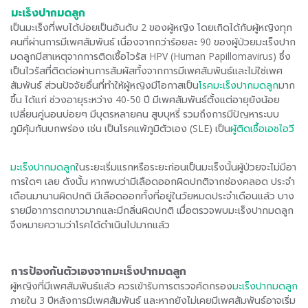
มะเร็งปากมดลูก
เป็นมะเร็งที่พบได้บ่อยเป็นอันดับ 2 ของผู้หญิง โดยเกิดได้กับผู้หญิงทุก
คนที่ผ่านการมีเพศสัมพันธ์ เนื่องจากกว่าร้อยละ 90 ของผู้ป่วยมะเร็งปาก
มดลูกมีสาเหตุจากการติดเชื้อไวรัส HPV (Human Papillomavirus) ซึ่ง
เป็นไวรัสที่ติดต่อผ่านการสัมผัสทั้งจากการมีเพศสัมพันธ์และไม่ใช่เพศ
สัมพันธ์ ส่วนปัจจัยอื่นที่ทำให้ผู้หญิงมีโอกาสเป็น
โรคมะเร็งปากมดลูก
มาก
ขึ้น ได้แก่ ช่วงอายุระหว่าง 40-50 ปี มีเพศสัมพันธ์ตั้งแต่อายุยังน้อย
เปลี่ยนคู่นอนบ่อยๆ มีบุตรหลายคน สูบบุหรี่ รวมถึงการมีปัญหาระบบ
ภูมิคุ้มกันบกพร่อง เช่น เป็นโรคแพ้ภูมิตัวเอง (SLE) เป็น
ผู้ติดเชื้อเอชไอวี
มะเร็งปากมดลูก
ในระยะเริ่มแรกหรือระยะก่อนเป็นมะเร็งนั้นผู้ป่วยจะไม่มีอา
การใดๆ เลย ดังนั้น หากพบว่ามีเลือดออกผิดปกติจากช่องคลอด ประจำ
เดือนมานานผิดปกติ มีเลือดออกทั้งที่อยู่ในวัยหมดประจำเดือนแล้ว บาง
รายมีอาการตกขาวมากและมีกลิ่นผิดปกติ เมื่อตรวจพบมะเร็งปากมดลูก
จึงหมายความว่าโรคได้ดำเนินไปมากแล้ว
การป้องกันตัวเองจากมะเร็งปากมดลูก
ผู้หญิงที่มีเพศสัมพันธ์แล้ว ควรเข้ารับการตรวจคัดกรอง
มะเร็งปากมดลูก
ภายใน 3 ปีหลังการมีเพศสัมพันธ์ และหากยังไม่เคยมีเพศสัมพันธ์อาจเริ่ม