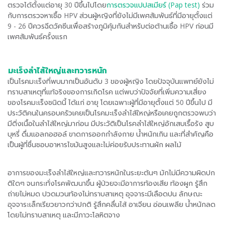
ตรวจได้ตั้งแต่อายุ 30 ปีขึ้นไปโดย
การตรวจแปปสเมียร์ (Pap test)
ร่วม
กับการตรวจหาเชื้อ HPV ส่วนผู้หญิงที่ยังไม่มีเพศสัมพันธ์ที่มีอายุตั้งแต่
9 - 26 ปีควรฉีดวัคซีนเพื่อสร้างภูมิคุ้มกันสำหรับต่อต้านเชื้อ HPV ก่อนมี
เพศสัมพันธ์ครั้งแรก
มะเร็งลำไส้ใหญ่และทวารหนัก
เป็นโรคมะเร็งที่พบมากเป็นอันดับ 3 ของผู้หญิง โดยปัจจุบันแพทย์ยังไม่
ทราบสาเหตุที่แท้จริงของการเกิดโรค แต่พบว่าปัจจัยที่เพิ่มความเสี่ยง
ของโรคมะเร็งชนิดนี้ ได้แก่ อายุ โดยเฉพาะผู้ที่มีอายุตั้งแต่ 50 ปีขึ้นไป มี
ประวัติคนในครอบครัวเคยเป็นโรคมะเร็งลำไส้ใหญ่หรือเคยถูกตรวจพบว่า
มีติ่งเนื้อในลำไส้ใหญ่มาก่อน มีประวัติเป็นโรคลำไส้ใหญ่อักเสบเรื้อรัง สูบ
บุหรี่ ดื่มแอลกอฮอล์ ขาดการออกกำลังกาย น้ำหนักเกิน และที่สำคัญคือ
เป็นผู้ที่ชื่นชอบอาหารไขมันสูงและไม่ค่อยรับประทานผัก ผลไม้
อาการของมะเร็งลำไส้ใหญ่และทวารหนักในระยะต้นๆ มักไม่มีความผิดปก
ติใดๆ จนกระทั่งโรคพัฒนาขึ้น ผู้ป่วยจะมีอาการท้องเสีย ท้องผูก รู้สึก
ถ่ายไม่หมด ปวดมวนท้องไม่ทราบสาเหตุ อุจจาระมีเลือดปน ลักษณะ
อุจจาระเล็กเรียวยาวกว่าปกติ รู้สึกคลื่นไส้ อาเจียน อ่อนเพลีย น้ำหนักลด
โดยไม่ทราบสาเหตุ และมีภาวะโลหิตจาง