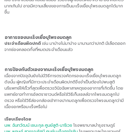
มากเกินไป อาจมีความเสี่ยงของการเป็นมะเร็งเยื่อบุโพรงมดลูกได้มาก
ขึ้น
อาการของมะเร็งเยื่อบุโพรงมดลูก
ประจำเดือนผิดปกติ
เช่น มาบ้างไม่มาบ้าง มานานกว่าปกติ มีเลือดออก
จากช่องคลอดทั้งที่หมดประจำเดือนแล้ว
การป้องกันตัวเองจากมะเร็งเยื่อบุโพรงมดลูก
เนื่องจากปัจจุบันยังไม่มีวิธีการตรวจคัดกรองมะเร็งเยื่อบุโพรงมดลูก
ดังนั้น ผู้หญิงที่มีภาวะประจำเดือนผิดปกติจึงจำเป็นต้องไปพบสูติ
นรีแพทย์ให้เร็วที่สุดเพื่อตรวจวินิจฉัยหาสาเหตุของอาการที่เกิดขึ้น โดย
แพทย์อาจทำการอัลตราซาวนด์หรือใช้วิธีเก็บเซลล์จากโพรงมดลูกไป
ตรวจ หรือใช้วิธีส่องกล้องเข้าทางปากมดลูกเพื่อตรวจโพรงมดลูกว่ามี
เนื้องอกหรือมะเร็งหรือไม่
เรียบเรียงโดย
นพ. ฉันทวัฒน์ เชนะกุล
ศูนย์สูติ-นารีเวช
โรงพยาบาลบำรุงราษฎร์
นพ. หฤษฎ์ สุวรรณรัศมี
ศูนย์มะเร็งฮอไรซัน
โรงพยาบาลบำรุงราษฎร์