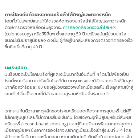
การป้องกันตัวเองจากมะเร็งลำไส้ใหญ่และทวารหนัก
โดยทั่วไปแพทย์แนะนำให้ตรวจคัดกรองมะเร็งลำไส้ใหญ่และทวารหนัก
ด้วยการตรวจหาเลือดในอุจจาระ
การส่องกล้องตรวจลำไส้ใหญ่
(colonoscopy) หรือวิธีอื่นๆ ตั้งแต่อายุ 50 ปี แต่ปัจจุบันผู้ป่วยมะเร็ง
ชนิดนี้เริ่มมีอายุน้อยลง ดังนั้น ผู้ที่อยู่ในกลุ่มเสี่ยงควรตรวจคัดกรองเร็ว
ขึ้นคือเริ่มที่อายุ 40 ปี
มะเร็งปอด
มะเร็งปอดเป็นโรคมะเร็งที่ผู้หญิงเป็นมากในอันดับที่ 4 โดยไม่เพียงเป็น
โรคที่พบได้บ่อย แต่ยังเป็นโรคที่มีความรุนแรงและมีอัตราการเสียชีวิตสูง
มากคือกว่าร้อยละ 60 ของผู้ป่วยตรวจพบโรคเมื่อเซลล์มะเร็งลุกลามเข้าสู่
ระยะที่ 4 ซึ่งเป็นระยะที่มีอัตราการอยู่รอดห้าปีไม่ถึงร้อยละ 5
เราทราบกันดีว่าสาเหตุหลักของโรคมะเร็งปอดเกิดจากการสูบบุหรี่ แต่ผู้ที่
ไม่เคยสูบบุหรี่เลยก็มีความเสี่ยงเช่นกัน โดยเฉพาะผู้ที่ไม่สูบบุหรี่แต่สัมผัส
ควันบุหรี่ (second-hand smoking) และผู้ที่เคยรับสารพิษจากการสูดดม
เมื่ออายุน้อยๆ ซึ่งอาการของโรคจะปรากฎเมื่อมะเร็งเข้าสู่ระยะที่ 3-4 โดย
ผู้ป่วยจะเริ่มมีอาการเหนื่อยหอบ หายใจผิดปกติ ติดเชื้อในปอดบ่อยๆ เจ็บ