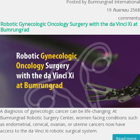
Posted by Bumrungrad International
19 กันยายน 2568
comments
Robotic Gynecologic Oncology Surgery with the da Vinci Xi at
Bumrungrad
A diagnosis of gynecologic cancer can be life-changing. At
Bumrungrad Robotic Surgery Center, women facing conditions such
as endometrial, cervical, ovarian, or uterine cancers now have
access to the da Vinci Xi robotic surgical system.
Read more