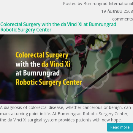
Posted by Bumrungrad International
19 กันยายน 2568
comments
Colorectal Surgery with the da Vinci Xi at Bumrungrad
Robotic Surgery Center
A diagnosis of colorectal disease, whether cancerous or benign, can
mark a turning point in life. At Bumrungrad Robotic Surgery Center,
the da Vinci Xi surgical system provides patients with new hope.
Read more