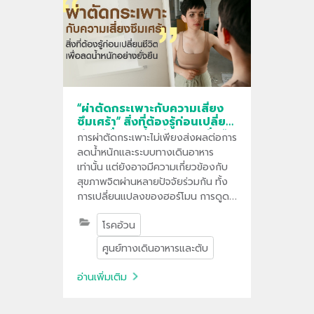
“ผ่าตัดกระเพาะกับความเสี่ยง
ซึมเศร้า” สิ่งที่ต้องรู้ก่อนเปลี่ยน
ชีวิต เพื่อลดน้ำหนักอย่างยั่งยืน
การผ่าตัดกระเพาะไม่เพียงส่งผลต่อการ
ลดน้ำหนักและระบบทางเดินอาหาร
เท่านั้น แต่ยังอาจมีความเกี่ยวข้องกับ
สุขภาพจิตผ่านหลายปัจจัยร่วมกัน ทั้ง
การเปลี่ยนแปลงของฮอร์โมน การดูด
ซึมสารอาหาร สารเคมีในสมอง รวมถึง
โรคอ้วน
การปรับตัวต่อวิถีชีวิตใหม่หลังผ่าตัด
ศูนย์ทางเดินอาหารและตับ
อ่านเพิ่มเติม