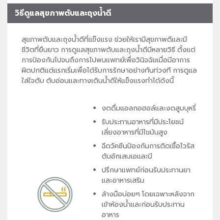
วิธีดูแลสุขภาพตับและถุงน้ำดี
สุขภาพตับและถุงน้ำดีที่แข็งแรง ช่วยให้เรามีสุขภาพดีและมี
ชีวิตที่ยืนยาว การดูแลสุขภาพตับและถุงน้ำดีมีหลายวิธี ตั้งแต่
การป้องกันไปจนถึงการไปพบแพทย์เพื่อวินิจฉัยเมื่อมีอาการ
ผิดปกติแต่แรกเริ่มเพื่อได้รับการรักษาอย่างทันท่วงที การดูแล
ใส่ใจตับ ตับอ่อนและทางเดินน้ำดีให้แข็งแรงทำได้ดังนี้
งดดื่มแอลกอฮอล์และงดสูบบุหรี่
รับประทานอาหารที่มีประโยชน์
เลี่ยงอาหารที่มีไขมันสูง
ฉีดวัคซีนป้องกันการติดเชื้อไวรัส
ตับอักเสบเอและบี
ปรึกษาแพทย์ก่อนรับประทานยา
และอาหารเสริม
ล้างมือบ่อยๆ โดยเฉพาะหลังจาก
เข้าห้องน้ำและก่อนรับประทาน
อาหาร