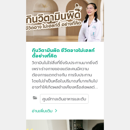
กินวิตามินผิด ชีวิตอาจไม่เฮลท์
ตี้อย่างที่คิด
วิตามินไม่ใช่สิ่งที่ยิ่งรับประทานมากยิ่งดี
เพราะร่างกายของแต่ละคนมีความ
ต้องการแตกต่างกัน การรับประทาน
โดยไม่จำเป็นหรือในปริมาณที่มากเกินไป
อาจทำให้เกิดผลข้างเคียงหรือส่งผลต่อ
การทำงานของร่างกายได้ ทำความ
ศูนย์ทางเดินอาหารและตับ
เข้าใจวิธีเลือกวิตามินอย่างเหมาะสม
และเหตุผลที่ควรพิจารณาจากภาวะ
อ่านเพิ่มเติม
สุขภาพ อาหารที่รับประทาน ตามคำ
แนะนำของแพทย์