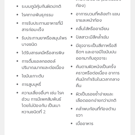
ท้อง)
ระบบภูมิคุ้มกันผิดปกติ
อาการบวมที่หลังเท้า แขน
โรคทางพันธุกรรม
ขาและหน้าท้อง
การรับประทานอาหารที่มี
คลื่นไส้หรืออาเจียน
สารก่อมะเร็ง
ปัสสาวะมีสีคล้ำเข้ม
รับประทานยาหรือสมุนไพร
บางชนิด
มีอุจจาระเป็นสีเทาหรือสี
ซีดๆ และอาจมีไขมันปน
ได้รับสารเคมีหรือสารพิษ
ออกมากับอุจจาระ
การดื่มแอลกอฮอล์
คันตามผิวหนังเป็นครั้ง
ปริมาณมากและต่อเนื่อง
คราวหรือต่อเนื่อง อาการ
ไขมันเกาะตับ
คันมักกำเริบในเวลากลาง
การสูบบุหรี่
คืน
ความเสี่ยงอื่นๆ เช่น โรค
ผิวเป็นรอยช้ำง่ายและ
อ้วน การมีเพศสัมพันธ์
เลือดออกง่ายกว่าปกติ
โดยไม่ป้องกัน เป็นเบา
คลำพบก้อนที่ท้องด้าน
หวานชนิดที่ 2
ขวา
เบื่ออาหาร