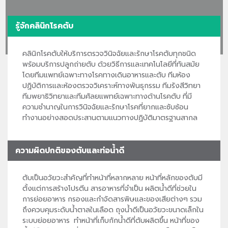
รู้จักคลินิกโรคตับ
คลินิกโรคตับให้บริการตรวจวินิจฉัยและรักษาโรคตับทุกชนิด
พร้อมบริการปลูกถ่ายตับ ด้วยวิธีการและเทคโนโลยีที่ทันสมัย
โดยทีมแพทย์เฉพาะทางโรคทางเดินอาหารและตับ ทีมห้อง
ปฏิบัติการและห้องตรวจวิเคราะห์ทางพันธุกรรม ทีมรังสีวิทยา
ทีมพยาธิวิทยาและทีมศัลยแพทย์เฉพาะทางด้านโรคตับ ที่มี
ความชำนาญในการวินิจฉัยและรักษาโรคที่ยากและซับซ้อน
ทำงานอย่างสอดประสานตามแนวทางปฏิบัติมาตรฐานสากล
ความผิดปกติของตับและท่อน้ำดี
ตับเป็นอวัยวะสำคัญที่ทำหน้าที่หลากหลาย หน้าที่หลักของตับมี
ตั้งแต่การสร้างโปรตีน สารอาหารที่จำเป็น ผลิตน้ำดีที่ช่วยใน
การย่อยอาหาร กรองและกำจัดสารพิษและของเสียต่างๆ รวม
ถึงควบคุมระดับน้ำตาลในเลือด ถุงน้ำดีเป็นอวัยวะขนาดเล็กใน
ระบบย่อยอาหาร ทำหน้าที่เก็บกักน้ำดีที่ตับผลิตขึ้น หน้าที่ของ