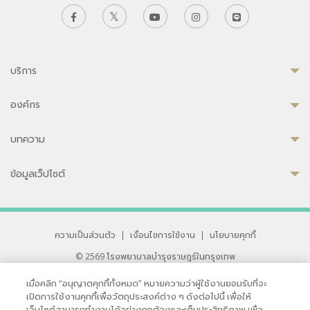
บริการ
องค์กร
บทความ
ข้อมูลเว็ปไซต์
ความเป็นส่วนตัว
|
เงื่อนไขการใช้งาน
|
นโยบายคุกกี้
© 2569 โรงพยาบาลบำรุงราษฎร์ในกรุงเทพ
ที่ได้รับการรับรองจาก JCI มาตรฐานโรงพยาบาลระดับสากล
เมื่อคลิก “อนุญาตคุกกี้ทั้งหมด” หมายความว่าผู้ใช้งานยอมรับที่จะ
33 สุขุมวิท ซอย 3 เขตวัฒนา กรุงเทพ 10110 ประเทศไทย
เปิดการใช้งานคุกกี้เพื่อวัตถุประสงค์ต่าง ๆ ดังต่อไปนี้ เพื่อให้
หากท่านมีข้อคิดเห็นหรือปัญหาในการใช้เว็บไซต์ของเรา
เว็บไซต์สามารถทำงานได้อย่างถูกต้องและเต็มประสิทธิภาพ เพื่อ