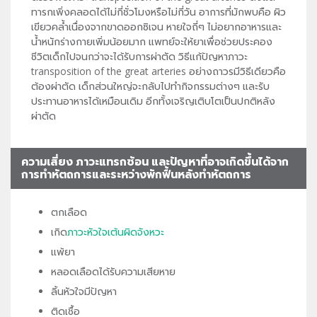
ทารกเพิ่งคลอดได้ไม่กี่ชั่วโมงหรือไม่กี่วัน อาการที่มักพบคือ ผิว
เขียวคล้ำเนื่องจากขาดออกซิเจน หายใจถี่ๆ ไม่อยากอาหารและ
น้ำหนักร่างกายเพิ่มน้อยมาก แพทย์จะให้ยาเพื่อช่วยประคอง
ชีวิตเด็กไปจนกว่าจะได้รับการผ่าตัด วิธีแก้ปัญหาภาวะ
transposition of the great arteries อย่างถาวรมีวิธีเดียวคือ
ต้องผ่าตัด เด็กส่วนใหญ่จะกลับไปทำกิจกรรมต่างๆ และรับ
ประทานอาหารได้เหมือนเดิม อีกทั้งเจริญเติบโตเป็นปกติหลัง
ผ่าตัด
ความเสี่ยง ภาวะแทรกซ้อน และปัญหาที่อาจเกิดขึ้นได้จาก
การทำหัตถการและระหว่างพักฟื้นหลังทำหัตถการ
ตกเลือด
เกิด
ภาวะหัวใจเต้นผิดจังหวะ
แพ้ยา
หลอดเลือดได้รับความเสียหาย
ลิ้นหัวใจมีปัญหา
ติดเชื้อ