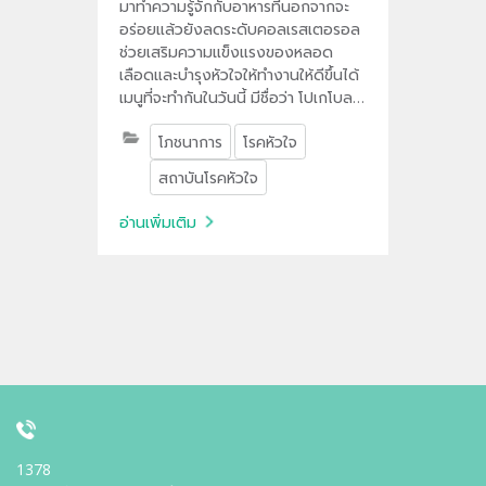
มาทำความรู้จักกับอาหารที่นอกจากจะ
อร่อยแล้วยังลดระดับคอลเรสเตอรอล
ช่วยเสริมความแข็งแรงของหลอด
เลือดและบำรุงหัวใจให้ทำงานให้ดีขึ้นได้
เมนูที่จะทำกันในวันนี้ มีชื่อว่า โปเกโบลว์
สุกุเนะ หรือไก่บดย่างสมุนไพรสไตล์
โภชนาการ
โรคหัวใจ
ญี่ปุ่นไปดูวิธีทำกันว่าจะทำออกมา
อย่างไรให้อร่อย และถูกใจ ทำให้สุขภาพ
สถาบันโรคหัวใจ
ใจเราดีขึ้น
อ่านเพิ่มเติม
1378