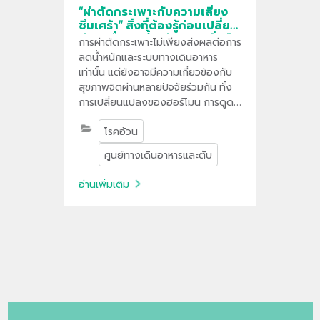
“ผ่าตัดกระเพาะกับความเสี่ยง
ซึมเศร้า” สิ่งที่ต้องรู้ก่อนเปลี่ยน
ชีวิต เพื่อลดน้ำหนักอย่างยั่งยืน
การผ่าตัดกระเพาะไม่เพียงส่งผลต่อการ
ลดน้ำหนักและระบบทางเดินอาหาร
เท่านั้น แต่ยังอาจมีความเกี่ยวข้องกับ
สุขภาพจิตผ่านหลายปัจจัยร่วมกัน ทั้ง
การเปลี่ยนแปลงของฮอร์โมน การดูด
ซึมสารอาหาร สารเคมีในสมอง รวมถึง
โรคอ้วน
การปรับตัวต่อวิถีชีวิตใหม่หลังผ่าตัด
ศูนย์ทางเดินอาหารและตับ
อ่านเพิ่มเติม