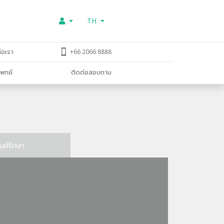
TH
่อเรา
+66 2066 8888
พทย์
ติดต่อสอบถาม
ูนย์รักษา