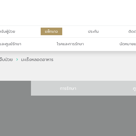
รับผู้ป่วย
แพ็กเกจ
ประกัน
ติดต
และศูนย์รักษา
โรคและการรักษา
นัดหมายแ
จ็บป่วย
มะเร็งหลอดอาหาร
การรักษา
ศ