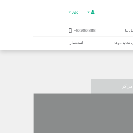
AR
ل بنا
8888 2066 66+
تحديد موعد
استفسار
مراكز