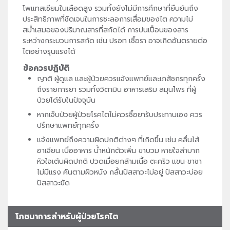
โพแทสเซียมในเลือดสูง รวมทั้งยังไม่มีการศึกษาที่ยืนยันถึง
ประสิทธิภาพที่ชัดเจนในการชะลอการเสื่อมของไต ความไม่
สม่ำเสมอของปริมาณสารที่สกัดได้ การปนเปื้อนของสาร
ระหว่างกระบวนการสกัด เช่น ปรอท เชื้อรา อาจเกิดอันตรายต่อ
ไตอย่างรุนแรงได้
ข้อควรปฏิบัติ
ญาติ ผู้ดูแล และผู้ป่วยควรแจ้งแพทย์และเภสัชกรทุกครั้ง
ถึงรายการยา รวมทั้งวิตามิน อาหารเสริม สมุนไพร ที่ผู้
ป่วยได้รับในปัจจุบัน
หากเจ็บป่วยผู้ป่วยโรคไตไม่ควรซื้อยารับประทานเอง ควร
ปรึกษาแพทย์ทุกครั้ง
แจ้งแพทย์ถึงความผิดปกติต่างๆ ที่เกิดขึ้น เช่น คลื่นไส้
อาเจียน เบื่ออาหาร น้ำหนักตัวเพิ่ม ขาบวม หายใจลำบาก
หัวใจเต้นผิดปกติ ปวดเมื่อยกล้ามเนื้อ ตะคริว แขน-ขาชา
ไม่มีแรง คันตามผิวหนัง กลั้นปัสสาวะไม่อยู่ ปัสสาวะบ่อย
ปัสสาวะขัด
โภชนาการสำหรับผู้ป่วยโรคไต