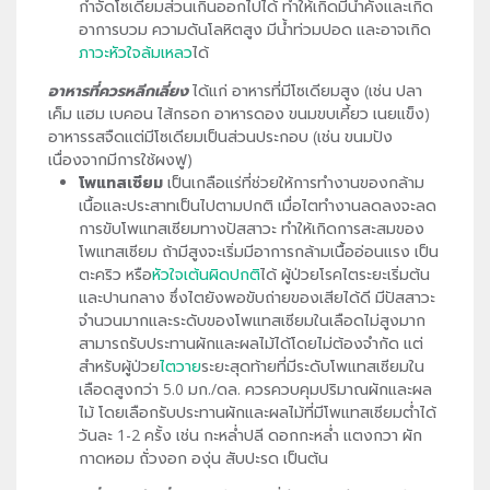
กำจัดโซเดียมส่วนเกินออกไปได้ ทำให้เกิดมีน้ำคั่งและเกิด
อาการบวม ความดันโลหิตสูง มีน้ำท่วมปอด และอาจเกิด
ภาวะหัวใจล้มเหลว
ได้
อาหารที่ควรหลีกเลี่ยง
ได้แก่ อาหารที่มีโซเดียมสูง (เช่น ปลา
เค็ม แฮม เบคอน ไส้กรอก อาหารดอง ขนมขบเคี้ยว เนยแข็ง)
อาหารรสจืดแต่มีโซเดียมเป็นส่วนประกอบ (เช่น ขนมปัง
เนื่องจากมีการใช้ผงฟู)
โพแทสเซียม
เป็นเกลือแร่ที่ช่วยให้การทำงานของกล้าม
เนื้อและประสาทเป็นไปตามปกติ เมื่อไตทำงานลดลงจะลด
การขับโพแทสเซียมทางปัสสาวะ ทำให้เกิดการสะสมของ
โพแทสเซียม ถ้ามีสูงจะเริ่มมีอาการกล้ามเนื้ออ่อนแรง เป็น
ตะคริว หรือ
หัวใจเต้นผิดปกติ
ได้ ผู้ป่วยโรคไตระยะเริ่มต้น
และปานกลาง ซึ่งไตยังพอขับถ่ายของเสียได้ดี มีปัสสาวะ
จำนวนมากและระดับของโพแทสเซียมในเลือดไม่สูงมาก
สามารถรับประทานผักและผลไม้ได้โดยไม่ต้องจำกัด แต่
สำหรับผู้ป่วย
ไตวาย
ระยะสุดท้ายที่มีระดับโพแทสเซียมใน
เลือดสูงกว่า 5.0 มก./ดล. ควรควบคุมปริมาณผักและผล
ไม้ โดยเลือกรับประทานผักและผลไม้ที่มีโพแทสเซียมต่ำได้
วันละ 1-2 ครั้ง เช่น กะหล่ำปลี ดอกกะหล่ำ แตงกวา ผัก
กาดหอม ถั่วงอก องุ่น สับปะรด เป็นต้น