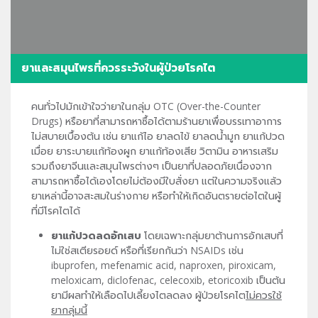
ยาและสมุนไพรที่ควรระวังในผู้ป่วยโรคไต
คนทั่วไปมักเข้าใจว่ายาในกลุ่ม OTC (Over-the-Counter
Drugs) หรือยาที่สามารถหาซื้อได้ตามร้านยาเพื่อบรรเทาอาการ
ไม่สบายเบื้องต้น เช่น ยาแก้ไอ ยาลดไข้ ยาลดน้ำมูก ยาแก้ปวด
เมื่อย ยาระบายแก้ท้องผูก ยาแก้ท้องเสีย วิตามิน อาหารเสริม
รวมถึงยาจีนและสมุนไพรต่างๆ เป็นยาที่ปลอดภัยเนื่องจาก
สามารถหาซื้อได้เองโดยไม่ต้องมีใบสั่งยา แต่ในความจริงแล้ว
ยาเหล่านี้อาจสะสมในร่างกาย หรือทำให้เกิดอันตรายต่อไตในผู้
ที่มีโรคไตได้
ยาแก้ปวดลดอักเสบ
โดยเฉพาะกลุ่มยาต้านการอักเสบที่
ไม่ใช่สเตียรอยด์ หรือที่เรียกกันว่า NSAIDs เช่น
ibuprofen, mefenamic acid, naproxen, piroxicam,
meloxicam, diclofenac, celecoxib, etoricoxib เป็นต้น
ยามีผลทำให้เลือดไปเลี้ยงไตลดลง ผู้ป่วยโรคไต
ไม่ควรใช้
ยากลุ่มนี้