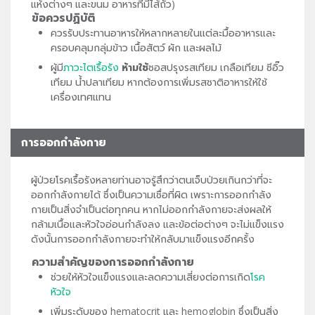
แห้งต่างๆ และขนม อาหารที่มีไส้ถั่ว)
ข้อควรปฏิบัติ
ควรรับประทานอาหารให้หลากหลายในแต่ละมื้ออาหารและ
ครอบคลุมกลุ่มข้าว เนื้อสัตว์ ผัก และผลไม้
ผู้มี
ภาวะไตเรื้อรัง
ห้ามใช้
ซอสปรุงรสเทียม เกลือเทียม ซีอิ๊ว
เทียม น้ำปลาเทียม หากต้องการเพิ่มรสชาติอาหารให้ใช้
เครื่องเทศแทน
การออกกำลังกาย
ผู้ป่วยโรคเรื้อรังหลายท่านอาจรู้สึกว่าตนเจ็บป่วยเกินกว่าที่จะ
ออกกำลังกายได้ ซึ่งเป็นความเชื่อที่ผิด เพราะการออกกำลัง
กายเป็นสิ่งจำเป็นต่อทุกคน หากไม่ออกกำลังกายจะส่งผลให้
กล้ามเนื้อและหัวใจอ่อนกำลังลง และข้อต่อต่างๆ จะไม่แข็งแรง
ดังนั้นการออกกำลังกายจะทำให้กลับมาแข็งแรงอีกครั้ง
ความสำคัญของการออกกำลังกาย
ช่วยให้หัวใจแข็งแรงและลดความเสี่ยงต่อการเกิด
โรค
หัวใจ
เพิ่มระดับของ hematocrit และ hemoglobin ซึ่งเป็นสิ่ง