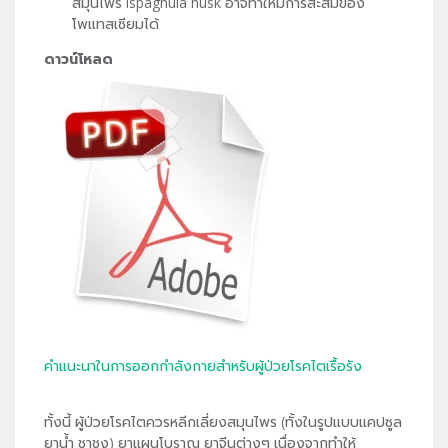
สมุนไพร ispaghula husk อาจทำให้มีการสะสมของ
โพแทสเซียมได้
ดาวน์โหลด
คำแนะนาในการออกกำลังกายสำหรับผู้ป่วยโรคไตเรื้อรัง
ทั้งนี้ ผู้ป่วยโรคไตควรหลีกเลี่ยงสมุนไพร (ทั้งในรูปแบบแคปซูล
ยาน้ำ ชาชง) ยาแผนโบราณ ยาจีนต่างๆ เนื่องจากทำให้