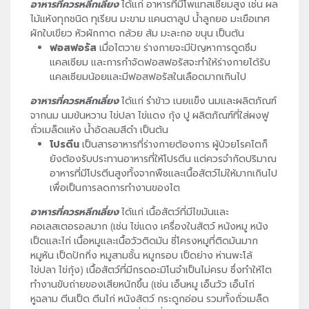
อาหารที่ควรหลีกเลี่ยง
ได้แก่ อาหารที่มีโพแทสเซียมสูง เช่น ผล
ไม้แห้งทุกชนิด ทุเรียน มะขาม แคนตาลูป น้ำลูกยอ มะเขือเทศ
ผักใบเขียว หัวผักกาด กล้วย ส้ม มะละกอ ขนุน เป็นต้น
ฟอสฟอรัส
เมื่อไตวาย ร่างกายจะมีปัญหาการดูดซึม
แคลเซียม และการกำจัดฟอสฟอรัสจะทำให้ร่างกายได้รับ
แคลเซียมน้อยและมีฟอสฟอรัสในเลือดมากเกินไป
อาหารที่ควรหลีกเลี่ยง
ได้แก่ รำข้าว เนยแข็ง นมและผลิตภัณฑ์
จากนม นมข้นหวาน ไข่ปลา ไข่แดง กุ้ง ปู ผลิตภัณฑ์ที่ใส่ผงฟู
ถั่วเมล็ดแห้ง น้ำอัดลมสีดำ เป็นต้น
โปรตีน
เป็นสารอาหารที่ร่างกายต้องการ ผู้ป่วยโรคไตก็
ยังต้องรับประทานอาหารที่ให้โปรตีน แต่ควรจำกัดปริมาณ
อาหารที่มีโปรตีนสูงทั้งจากพืชและเนื้อสัตว์ไม่ให้มากเกินไป
เพื่อเป็นการลดการทำงานของไต
อาหารที่ควรหลีกเลี่ยง
ได้แก่ เนื้อสัตว์ที่มีไขมันและ
คอเลสเตอรอลมาก (เช่น ไข่แดง เครื่องในสัตว์ หนังหมู หนัง
เป็ดและไก่ เนื้อหมูและเนื้อวัวติดมัน ซี่โครงหมูที่ติดมันมาก
หมูหัน เป็ดปักกิ่ง หมูสามชั้น หมูกรอบ เป็ดย่าง ห่านพะโล้
ไข่ปลา ไข่กุ้ง) เนื้อสัตว์ที่มีกรดอะมิโนจำเป็นไม่ครบ ซึ่งทำให้ไต
ทำงานขับถ่ายของเสียหนักขึ้น (เช่น เอ็นหมู เอ็นวัว เอ็นไก่
หูฉลาม ตีนเป็ด ตีนไก่ หนังสัตว์ กระดูกอ่อน รวมทั้งถั่วเมล็ด