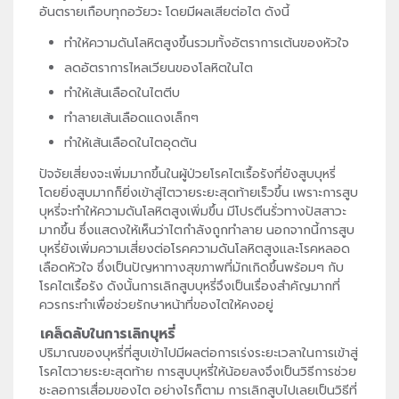
อันตรายเกือบทุกอวัยวะ โดยมีผลเสียต่อไต ดังนี้
ทำให้ความดันโลหิตสูงขึ้นรวมทั้งอัตราการเต้นของหัวใจ
ลดอัตราการไหลเวียนของโลหิตในไต
ทำให้เส้นเลือดในไตตีบ
ทำลายเส้นเลือดแดงเล็กๆ
ทำให้เส้นเลือดในไตอุดตัน
ปัจจัยเสี่ยงจะเพิ่มมากขึ้นในผู้ป่วยโรคไตเรื้อรังที่ยังสูบบุหรี่
โดยยิ่งสูบมากก็ยิ่งเข้าสู่ไตวายระยะสุดท้ายเร็วขึ้น เพราะการสูบ
บุหรี่จะทำให้ความดันโลหิตสูงเพิ่มขึ้น มีโปรตีนรั่วทางปัสสาวะ
มากขึ้น ซึ่งแสดงให้เห็นว่าไตกำลังถูกทำลาย นอกจากนี้การสูบ
บุหรี่ยังเพิ่มความเสี่ยงต่อโรคความดันโลหิตสูงและโรคหลอด
เลือดหัวใจ ซึ่งเป็นปัญหาทางสุขภาพที่มักเกิดขึ้นพร้อมๆ กับ
โรคไตเรื้อรัง ดังนั้นการเลิกสูบบุหรี่จึงเป็นเรื่องสำคัญมากที่
ควรกระทำเพื่อช่วยรักษาหน้าที่ของไตให้คงอยู่
เคล็ดลับในการเลิกบุหรี่
ปริมาณของบุหรี่ที่สูบเข้าไปมีผลต่อการเร่งระยะเวลาในการเข้าสู่
โรคไตวายระยะสุดท้าย การสูบบุหรี่ให้น้อยลงจึงเป็นวิธีการช่วย
ชะลอการเสื่อมของไต อย่างไรก็ตาม การเลิกสูบไปเลยเป็นวิธีที่