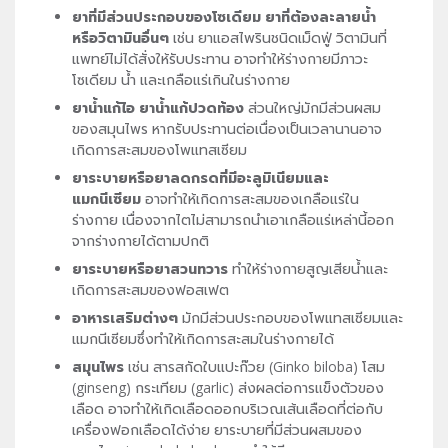
ยาที่มีส่วนประกอบของโซเดียม ยาที่ต้องละลายน้ำ
หรือวิตามินอื่นๆ
เช่น ยาแอสไพรินชนิดเม็ดฟู่ วิตามินที่
แพทย์ไม่ได้สั่งให้รับประทาน อาจทำให้ร่างกายมีภาวะ
โซเดียม น้ำ และเกลือแร่เกินในร่างกาย
ยาน้ำแก้ไอ
ยาน้ำแก้ปวดท้อง
ส่วนใหญ่มักมีส่วนผสม
ของสมุนไพร หากรับประทานต่อเนื่องเป็นเวลานานอาจ
เกิดการสะสมของโพแทสเซียม
ยาระบายหรือยาลดกรดที่มีอะลูมิเนียมและ
แมกนีเซียม
อาจทำให้เกิดการสะสมของเกลือแร่ใน
ร่างกาย เนื่องจากไตไม่สามารถนำเอาเกลือแร่เหล่านี้ออก
จากร่างกายได้ตามปกติ
ยาระบายหรือยาสวนทวาร
ทำให้ร่างกายสูญเสียน้ำและ
เกิดการสะสมของฟอสเฟต
อาหารเสริมต่างๆ
มักมีส่วนประกอบของโพแทสเซียมและ
แมกนีเซียมซึ่งทำให้เกิดการสะสมในร่างกายได้
สมุนไพร
เช่น สารสกัดใบแปะก๊วย (Ginko biloba) โสม
(ginseng) กระเทียม (garlic) ส่งผลต่อการแข็งตัวของ
เลือด อาจทำให้เกิดเลือดออกบริเวณเส้นเลือดที่ต่อกับ
เครื่องฟอกเลือดได้ง่าย ยาระบายที่มีส่วนผสมของ