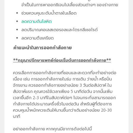
จำเป็นในการพาออกซิเจนไปเลี้ยงส่วนต่างๆ ของร่างกาย
ช่วยควบคุมระดับน้ำตาลในเลือด
ลดความดันโลหิต
ลดปริมาณคอเลสเตอรอลและไตรกลีเซอไรด์
ลดความตึงเครียด
คำแนะนำในการออกกำลังกาย
**กรุณาปรึกษาแพทย์ก่อนเริ่มต้นการออกกำลังกาย**
ควรเลือกการออกกำลังกายที่ชอบและสะดวกที่จะทำอย่างต่อ
เนื่อง เช่น การออกกำลังกายในร่ม การเดิน ว่ายน้ำ หรือปั่น
จักรยาน ควรออกกำลังกายอย่างน้อย 3 วันต่อสัปดาห์ ใน
สัปดาห์แรก คุณควรใช้เวลาเพียง 5 นาทีต่อวัน จากนั้นเพิ่ม
เวลาขึ้นอีก 2-3 นาทีในสัปดาห์ต่อๆ ไปจนกระทั่งสามารถออก
กำลังกายได้ประมาณครึ่งชั่วโมงต่อวัน สำหรับผู้ที่ต้องการ
ควบคุมน้ำหนักควรเดินให้นานขึ้นกว่าเดิมอย่างน้อย 20-30
นาที
อย่าออกกำลังกาย หากคุณมีอาการดังต่อไปนี้