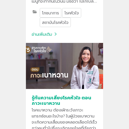
เมนูที่จะทำกันในวันนี้ มีชื่อว่า โปเกโบลว์
สุกุเนะ หรือไก่บดย่างสมุนไพรสไตล์
โภชนาการ
โรคหัวใจ
ญี่ปุ่นไปดูวิธีทำกันว่าจะทำออกมา
อย่างไรให้อร่อย และถูกใจ ทำให้สุขภาพ
สถาบันโรคหัวใจ
ใจเราดีขึ้น
อ่านเพิ่มเติม
รู้ทันความเสี่ยงโรคหัวใจ ตอน
ภาวะเบาหวาน
โรคเบาหวาน ต้องเฝ้าระวังภาวะ
แทรกซ้อนอะไรบ้าง? ในผู้ป่วยเบาหวาน
จะเกิดความเสื่อมของหลอดเลือดได้เร็ว
กว่าคนทั่วไปซึ่งจะเกิดรอยโรคที่เรียกว่า