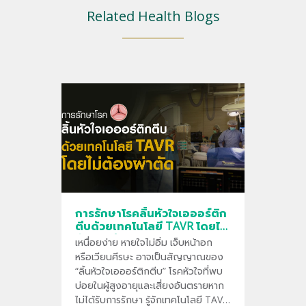
Related Health Blogs
การรักษาโรคลิ้นหัวใจเอออร์ติก
ตีบด้วยเทคโนโลยี TAVR โดยไม่
ต้องผ่าตัด
เหนื่อยง่าย หายใจไม่อิ่ม เจ็บหน้าอก
หรือเวียนศีรษะ อาจเป็นสัญญาณของ
“ลิ้นหัวใจเอออร์ติกตีบ” โรคหัวใจที่พบ
บ่อยในผู้สูงอายุและเสี่ยงอันตรายหาก
ไม่ได้รับการรักษา รู้จักเทคโนโลยี TAVR