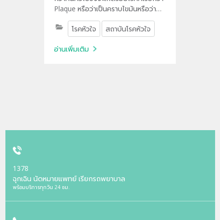
Plaque หรือว่าเป็นคราบไขมันหรือว่า
คราบหินปูน ซึ่งรอยโรคเหล่านี้อาจจะเกิด
โรคหัวใจ
สถาบันโรคหัวใจ
การปริหรือว่าแตกเหนี่ยวนำให้เกิดลิ่ม
เลือดมาอุดตันเส้นเลือด
อ่านเพิ่มเติม
1378
ฉุกเฉิน นัดหมายแพทย์ เรียกรถพยาบาล
พร้อมบริการทุกวัน 24 ชม.