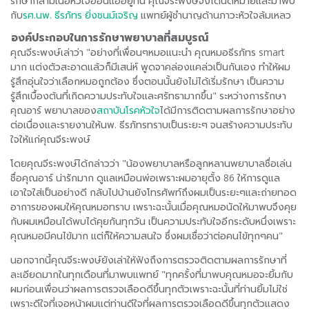
รักษากล้ามเนื้อหัวใจอ่อนแออยู่ที่นี่ คุณจีระพงษ์จึงได้นัดหมายและมาพบ
กับ
รศ.นพ. ธีรภัทร ยิ่งชนม์เจริญ
แพทย์ผู้ชำนาญด้านภาวะหัวใจล้มเหลว
องค์ประกอบในการรักษาพยาบาลที่สมบูรณ์
คุณจีระพงษ์เล่าว่า "อย่างที่เพื่อนๆหมอแนะนำ คุณหมอธีรภัทร smart
มาก แต่งตัวสะอาดแล้วก็มีเสน่ห์ พูดจาคล่องแคล่วเป็นกันเอง ทำให้ผม
รู้สึกอุ่นใจว่าเลือกหมอถูกต้อง ซึ่งตอนนั้นยังไม่ได้เริ่มรักษา เป็นความ
รู้สึกเบื้องต้นที่เกิดความประทับใจและศรัทธามากขึ้น" ระหว่างการรักษา
คุณอาร์ พยาบาลของ
สถาบันโรคหัวใจ
ได้มีการติดตามผลการรักษาอย่าง
ต่อเนื่องและรายงานให้นพ. ธีรภัทรทราบเป็นระยะๆ จนสร้างความประทับ
ใจให้แก่คุณจีระพงษ์
โดยคุณจีระพงษ์ได้กล่าวว่า "น้องพยาบาลหรือลูกหลานพยาบาลชื่อเล่น
ชื่อคุณอาร์ น่ารักมาก ดูแลเหมือนพ่อเพราะผมอายุตั้ง 86 ให้การดูแล
เอาใจใส่เป็นอย่างดี กลับไปบ้านยังโทรศัพท์ถึงผมเป็นระยะๆและถ่ายทอด
อาการของผมให้คุณหมอทราบ เพราะฉะนั้นเมื่อคุณหมอนัดให้มาพบจึงคุย
กับผมเหมือนได้พบได้คุยกันทุกวัน เป็นความประทับใจอีกระดับหนึ่งเพราะ
คุณหมอมีคนไข้มาก แต่ก็ให้ความสนใจ ซึ่งผมเชื่อว่าต่อคนไข้ทุกๆคน"
นอกจากนี้คุณจีระพงษ์ยังเล่าให้ฟังถึงการตรวจติดตามผลการรักษาที่
ละเอียดมากในทุกเดือนที่มาพบแพทย์ "ทุกครั้งที่มาพบคุณหมอจะยิ้มกับ
ผมก่อนเพื่อนว่าผลการตรวจเลือดดีขึ้นทุกตัวเพราะฉะนั้นที่ท่านยิ้มไม่ใช่
เพราะดีใจที่เจอหน้าผมแต่ท่านดีใจที่ผลการตรวจเลือดดีขึ้นทุกตัวแสดง