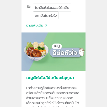
(Transcatheter Aortic Valve
โรคลิ้นหัวใจเอออร์ติกตีบ
Replacement) การเปลี่ยนลิ้นหัวใจผ่าน
สายสวนโดยไม่ต้องผ่าตัดเปิดหน้าอก
สถาบันโรคหัวใจ
ช่วยลดภาวะแทรกซ้อน แผลเล็ก ฟื้นตัว
เร็ว และกลับมาใช้ชีวิตได้ไว ภายใต้การ
อ่านเพิ่มเติม
ดูแลโดยทีมแพทย์โรคหัวใจเฉพาะทาง
และมาตรฐานการรักษาระดับสากล
เมนูดีต่อใจ..โปเกโบลว์สุกุเนะ
มาทำความรู้จักกับอาหารที่นอกจากจะ
อร่อยแล้วยังลดระดับคอลเรสเตอรอล
ช่วยเสริมความแข็งแรงของหลอด
เลือดและบำรุงหัวใจให้ทำงานให้ดีขึ้นได้