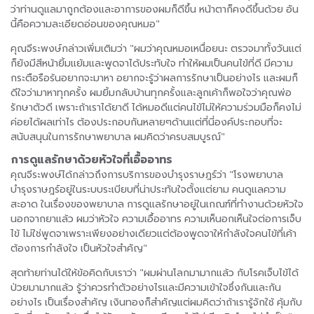
ว่าท่านดูแลมาถูกต้องและอาการของผมก็ดีขึ้น หน้าตาก็คงดีขึ้นด้วย อัน
นี้คือความละเอียดอ่อนของคุณหมอ"
คุณจีระพงษ์กล่าวเพิ่มเติมว่า "ผมว่าคุณหมอเหนื่อยนะ ตรวจมาทั้งวันแต่
ก็ยังมีสีหน้ายิ้มแย้มและพูดจาได้ประทับใจ ทำให้ผมเป็นคนไข้ที่ดี มีความ
กระตือรือร้นอยากจะมาหา อยากจะรู้ว่าผลการรักษาเป็นอย่างไร และผมก็
ดีใจว่ามาหาทุกครั้ง ผมยิ้มกลับบ้านทุกครั้งและลูกเค้าก็พอใจว่าคุณพ่อ
รักษาตัวดี เพราะถ้าเราได้ยาดี ได้หมอดีแต่คนไข้ไม่ให้ความร่วมมือก็คงไม่
ค่อยได้ผลเท่าไร ต้องประกอบกันหลายๆด้านแต่ที่นี่องค์ประกอบที่จะ
สนับสนุนในการรักษาพยาบาล ผมคิดว่าครบสมบูรณ์"
การดูแลรักษาด้วยหัวใจที่เอื้ออาทร
คุณจีระพงษ์ได้กล่าวถึงการบริการของบำรุงราษฎร์ว่า "โรงพยาบาล
บำรุงราษฎร์อยู่ในระบบระเบียบที่น่าประทับใจตั้งแต่ยาม คนดูแลความ
สะอาด ในเรื่องของพยาบาล การดูแลรักษาอยู่ในเกณฑ์ที่ทำงานด้วยหัวใจ
นอกจากยาแล้ว ผมว่าหัวใจ ความเอื้ออาทร ความเห็นอกเห็นใจต่อการเจ็บ
ไข้ ไม่ใช่พูดจาเพราะเพียงอย่างเดียวแต่ต้องพูดจาให้กำลังใจคนไข้ที่เค้า
ต้องการกำลังใจ เป็นหัวใจสำคัญ"
สุดท้ายท่านได้ให้ข้อคิดกับเราว่า "ผมผ่านโลกมามากแล้ว กับโรคเจ็บไข้ได้
ป่วยมามากแล้ว รู้ว่าควรทำตัวอย่างไรและมีความเข้าใจซึ่งกันและกัน
อย่างไร เป็นเรื่องสำคัญ เงินทองก็สำคัญแต่ผมคิดว่าถ้าเรารู้จักใช้ คุ้มกับ