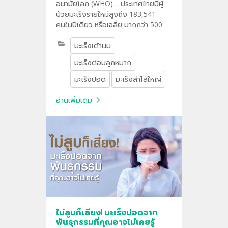
อนามัยโลก (WHO) …ประเทศไทยมีผู้
ป่วยมะเร็งรายใหม่สูงถึง 183,541
คนในปีเดียว หรือเฉลี่ย มากกว่า 500
คนต่อวัน... นี่คือสัญญาณเตือนว่า
มะเร็งเต้านม
“มะเร็ง” ไม่ได้เกิดกับแค่คนอื่นอีกต่อไป
มะเร็งต่อมลูกหมาก
มะเร็งปอด
มะเร็งลำไส้ใหญ่
อ่านเพิ่มเติม
ไม่สูบก็เสี่ยง! มะเร็งปอดจาก
พันธุกรรมที่คุณอาจไม่เคยรู้