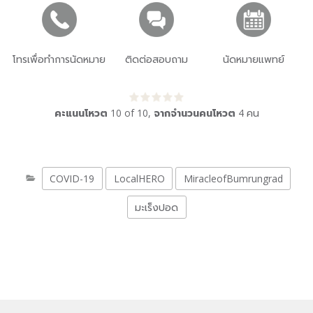
โทรเพื่อทำการนัดหมาย
ติดต่อสอบถาม
นัดหมายแพทย์
คะแนนโหวต
10
of
10
,
จากจำนวนคนโหวต
4
คน
COVID-19
LocalHERO
MiracleofBumrungrad
มะเร็งปอด