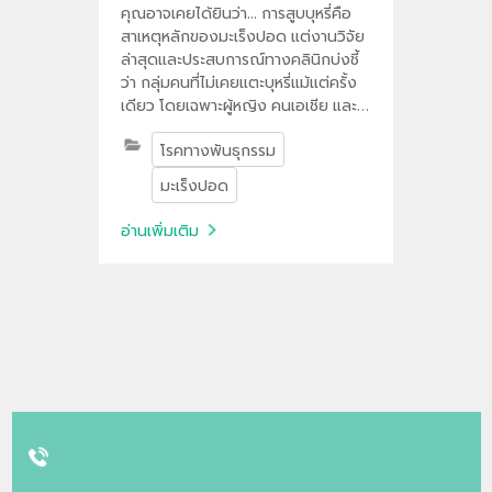
คุณอาจเคยได้ยินว่า... การสูบบุหรี่คือ
สาเหตุหลักของมะเร็งปอด แต่งานวิจัย
ล่าสุดและประสบการณ์ทางคลินิกบ่งชี้
ว่า กลุ่มคนที่ไม่เคยแตะบุหรี่แม้แต่ครั้ง
เดียว โดยเฉพาะผู้หญิง คนเอเชีย และ
กลุ่มคนอายุน้อย กำลังเผชิญกับมะเร็ง
โรคทางพันธุกรรม
ปอดในสัดส่วนที่เพิ่มขึ้นอย่างมีนัย
สำคัญ อะไรคือเบื้องหลังที่ซ่อนอยู่? คำ
มะเร็งปอด
ตอบหนึ่งอยู่ที่ “พันธุกรรม”
อ่านเพิ่มเติม