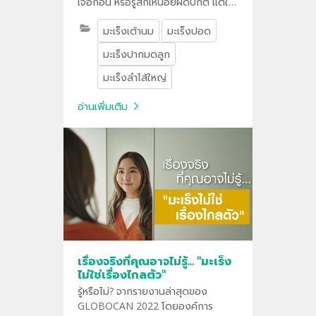
เจอก้อน หรือรู้สึกเหนื่อยผิดปกติ แต่ใน
ความเป็นจริงแล้ว มะเร็งหลายชนิด
มะเร็งเต้านม
มะเร็งปอด
สามารถซ่อนตัวได้โดยไม่มีอาการใด ๆ
ในระยะเริ่มต้น และนั่นคือเหตุผลที่การ
มะเร็งปากมดลูก
ตรวจคัดกรองจึงสำคัญ "
มะเร็งลำไส้ใหญ่
อ่านเพิ่มเติม
เรื่องจริงที่คุณอาจไม่รู้... "มะเร็ง
ไม่ใช่เรื่องไกลตัว"
รู้หรือไม่? จากรายงานล่าสุดของ
GLOBOCAN 2022 โดยองค์การ