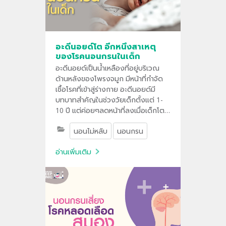
อะดีนอยด์โต อีกหนึ่งสาเหตุ
ของโรคนอนกรนในเด็ก
อะดีนอยด์เป็นน้ำเหลืองที่อยู่บริเวณ
ด้านหลังของโพรงจมูก มีหน้าที่กำจัด
เชื้อโรคที่เข้าสู่ร่างกาย อะดีนอยด์มี
บทบาทสำคัญในช่วงวัยเด็กตั้งแต่ 1-
10 ปี แต่ค่อยๆลดหน้าที่ลงเมื่อเด็กโต
เป็นวัยรุ่น ในเด็กที่เป็นโรคภูมิแพ้ โรค
นอนไม่หลับ
นอนกรน
ไซนัสอักเสบเรื้อรังหรือเป็นหวัดเรื้อรัง
ซ้ำซาก ปัญหาเหล่านี้อาจไปกระตุ้นให้อะดี
อ่านเพิ่มเติม
นอยด์โตขึ้นได้