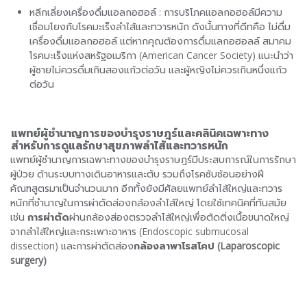
หลีกเลี่ยงเครื่องดื่มแอลกอฮอล์ : การบริโภคแอลกอฮอล์มีความ
เชื่อมโยงกับโรคมะเร็งลำไส้และทวารหนัก ดังนั้นทางที่ดีทคือ ไม่ดื่ม
เครื่องดื่มแอลกอฮอล์ แต่หากคุณต้องการดื่มแลกอฮอลล์ สมาคม
โรคมะเร็งแห่งสหรัฐอเมริกา (American Cancer Society) แนะนำว่า
ผู้ชายไม่ควรดื่มเกินสองแก้วต่อวัน และผู้หญิงไม่ควรเกินหนึ่งแก้ว
ต่อวัน
แพทย์ผู้ชำนาญการของบำรุงราษฎร์และคลินิคเฉพาะทาง
สำหรับการดูแลรักษาสุขภาพลำไส้และทวารหนัก
แพทย์ผู้ชำนาญการเฉพาะทางของบำรุงราษฎร์มีประสบการณ์ในการรักษา
ผู้ป่วย ด้านระบบทางเดินอาหารและตับ รวมถึงโรคซับซ้อนอย่างฝี
คัณฑสูตรมาเป็นจำนวนมาก อีกทั้งยังมีศัลยแพทย์ลำไส้ใหญ่และทวาร
หนักที่ชำนาญในการผ่าตัดส่องกล้องลำไส้ใหญ่ โดยใช้เทคนิคที่ทันสมัย
เช่น
การผ่าตัด
ผ่านกล้องส่องตรวจลำไส้ใหญ่เพื่อตัดติ่งเนื้อขนาดใหญ่
จากลำไส้ใหญ่และกระเพาะอาหาร (Endoscopic submucosal
dissection) และการผ่าตัดส่อง
กล้องลาพาโรสโคป
(Laparoscopic
surgery)