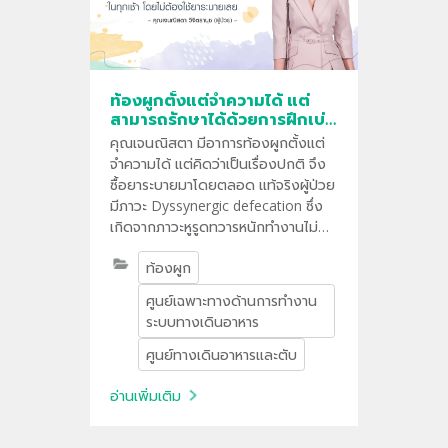
ท้องผูกตั้งแต่จำความได้ แต่
สามารถรักษาได้ด้วยการฝึกเบ่ง
(Biofeedback)
คุณเจนณิสตา มีอาการท้องผูกตั้งแต่
จำความได้ แต่คิดว่าเป็นเรื่องปกติ จึง
ซื้อยาระบายมาโดยตลอด แท้จริงผู้ป่วย
มีภาวะ Dyssynergic defecation ซึ่ง
เกิดจากภาวะหูรูดทวารหนักทำงานไม่
สัมพันธ์กับการสั่งการ ส่งผลให้มีอาการ
ท้องผูก
ท้องผูกเรื้อรัง ซึ่งรักษาได้โดยการฝึก
เบ่งให้ถูกวิธี
ศูนย์เฉพาะทางด้านการทำงาน
ระบบทางเดินอาหาร
ศูนย์ทางเดินอาหารและตับ
อ่านเพิ่มเติม