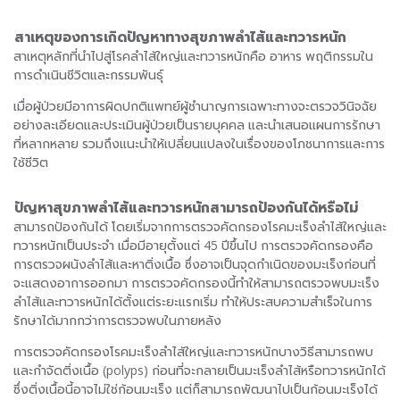
สาเหตุของการเกิดปัญหาทางสุขภาพลำไส้และทวารหนัก
สาเหตุหลักที่นำไปสู่โรคลำไส้ใหญ่และทวารหนักคือ อาหาร พฤติกรรมใน
การดำเนินชีวิตและกรรมพันธุ์
เมื่อผู้ป่วยมีอาการผิดปกติแพทย์ผู้ชำนาญการเฉพาะทางจะตรวจวินิจฉัย
อย่างละเอียดและประเมินผู้ป่วยเป็นรายบุคคล และนำเสนอแผนการรักษา
ที่หลากหลาย รวมถึงแนะนำให้เปลี่ยนแปลงในเรื่องของโภชนาการและการ
ใช้ชีวิต
ปัญหาสุขภาพลำไส้และทวารหนักสามารถป้องกันได้หรือไม่
สามารถป้องกันได้ โดยเริ่มจากการตรวจคัดกรองโรคมะเร็งลำไส้ใหญ่และ
ทวารหนักเป็นประจำ เมื่อมีอายุตั้งแต่ 45 ปีขึ้นไป การตรวจคัดกรองคือ
การตรวจผนังลำไส้และหาติ่งเนื้อ ซึ่งอาจเป็นจุดกำเนิดของมะเร็งก่อนที่
จะแสดงอาการออกมา การตรวจคัดกรองนี้ทำให้สามารถตรวจพบมะเร็ง
ลำไส้และทวารหนักได้ตั้งแต่ระยะแรกเริ่ม ทำให้ประสบความสำเร็จในการ
รักษาได้มากกว่าการตรวจพบในภายหลัง
การตรวจคัดกรองโรคมะเร็งลำไส้ใหญ่และทวารหนักบางวิธีสามารถพบ
และกำจัดติ่งเนื้อ (polyps) ก่อนที่จะกลายเป็นมะเร็งลำไส้หรือทวารหนักได้
ซึ่งติ่งเนื้อนี้อาจไม่ใช่ก้อนมะเร็ง แต่ก็สามารถพัฒนาไปเป็นก้อนมะเร็งได้