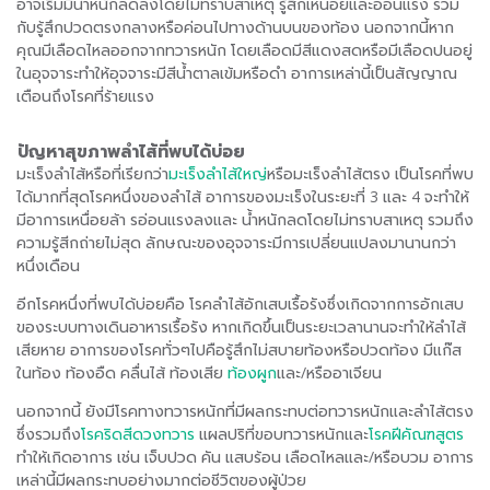
อาจเริ่มมีน้ำหนักลดลงโดยไม่ทราบสาเหตุ รู้สึกเหนื่อยและอ่อนแรง ร่วม
กับรู้สึกปวดตรงกลางหรือค่อนไปทางด้านบนของท้อง นอกจากนี้หาก
คุณมีเลือดไหลออกจากทวารหนัก โดยเลือดมีสีแดงสดหรือมีเลือดปนอยู่
ในอุจจาระทำให้อุจจาระมีสีน้ำตาลเข้มหรือดำ อาการเหล่านี้เป็นสัญญาณ
เตือนถึงโรคที่ร้ายแรง
ปัญหาสุขภาพลำไส้ที่พบได้บ่อย
มะเร็งลำไส้หรือที่เรียกว่า
มะเร็งลำไส้ใหญ่
หรือมะเร็งลำไส้ตรง เป็นโรคที่พบ
ได้มากที่สุดโรคหนึ่งของลำไส้ อาการของมะเร็งในระยะที่ 3 และ 4 จะทำให้
มีอาการเหนื่อยล้า รอ่อนแรงลงและ น้ำหนักลดโดยไม่ทราบสาเหตุ รวมถึง
ความรู้สีกถ่ายไม่สุด ลักษณะของอุจจาระมีการเปลี่ยนแปลงมานานกว่า
หนึ่งเดือน
อีกโรคหนึ่งที่พบได้บ่อยคือ โรคลำไส้อักเสบเรื้อรังซึ่งเกิดจากการอักเสบ
ของระบบทางเดินอาหารเรื้อรัง หากเกิดขึ้นเป็นระยะเวลานานจะทำให้ลำไส้
เสียหาย อาการของโรคทั่วๆไปคือรู้สึกไม่สบายท้องหรือปวดท้อง มีแก๊ส
ในท้อง ท้องอืด คลื่นไส้ ท้องเสีย
ท้องผูก
และ/หรืออาเจียน
นอกจากนี้ ยังมีโรคทางทวารหนักที่มีผลกระทบต่อทวารหนักและลำไส้ตรง
ซึ่งรวมถึง
โรคริดสีดวงทวาร
แผลปริที่ขอบทวารหนักและ
โรคฝีคัณฑสูตร
ทำให้เกิดอาการ เช่น เจ็บปวด คัน แสบร้อน เลือดไหลและ/หรือบวม อาการ
เหล่านี้มีผลกระทบอย่างมากต่อชีวิตของผู้ป่วย