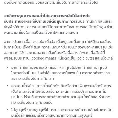
ดังนั้นหากตัดออกจะช่วยลดความเสี่ยงในการเกิดโรคมะเร็งได้
จะรักษาสุขภาพของลำไส้และทวารหนักได้อย่างไร
รับประทานอาหารที่มีประโยชน์ต่อ
สุขภาพ
ควรรับประทานผัก ผลไม้และ
ธัญพืชให้มาก อาหารประเภทนี้มีคุณค่าทางโภชนาการและมีกากใยสูง ช่วย
ลดความเสี่ยงในการเป็นมะเร็งลำไส้และทวารหนัก
อาหารประเภทเนื้อแดง เช่น เนื้อวัว เนื้อหมูและเนื้อแกะ ทำให้มีความเสี่ยง
ในการเป็นมะเร็งลำไส้และทวารหนักมากขึ้น เช่นเดียวกับอาหารแปรรูป เช่น
ฮอทดอก ไส้กรอก และอาหารมื้อเที่ยงหรือมื้อว่างจำพวกเนื้อสัตว์ที่
พร้อมรับประทาน (cooked meats) เนื้อตัดเย็น (cold cuts) และเนื้อเดลี่
ออกกำลังกายอย่างสม่ำเสมอ : หากคุณไม่ออกกำลังกาย คุณมี
โอกาสที่จะเป็นมะเร็งลำไส้และทวารหนักเพิ่มขึ้น การออกกำลังช่วย
ลดความเสี่ยงในการเกิดโรค
ควบคุมน้ำหนัก : ภาวะน้ำหนักตัวเกินหรืออ้วนเพิ่มความเสี่ยงในการ
เป็นโรคมะเร็งลำไส้หรือมะเร็งทวารหนัก การรับประทานอาหารที่มี
ประโยชน์ร่วมกับการออกกำลังกายช่วยควบคุมน้ำหนักและช่วยลด
ความเสี่ยงในการเกิดมะเร็ง
ไม่สูบบุหรี่ : หากสูบบุหรี่เป็นระยะเวลานานอาจมีความเสี่ยงในการเป็น
มะเร็งลำไส้หรือมะเร็งทวารหนักมากกว่าคนที่ไม่สูบบุหรี่