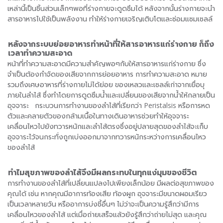
เหล่านี้เป็นชิ้นส่วนเล็กๆพอที่ร่างกายจะดูดซึมได้ หลังจากนั้นร่างกายจะนำ
สารอาหารไปใช้เป็นพลังงาน ทำให้ร่างกายเจริญเติบโตและซ่อมแซมเซลล์
หลังจากระบบย่อยอาหารทำหน้าที่
ให้สารอาหารแก่ร่างกาย
ก็ถึง
เวลาทำความสะอาด
หน้าที่ทำความสะอาดมีความสำคัญพอๆกับให้สารอาหารแก่ร่างกาย ซึ่ง
จำเป็นต้องกำจัดของเสียจากการย่อยอาหาร การทำความสะอาด หมาย
รวมถึงเศษอาหารที่ร่างกายไม่ได้ย่อย ของเหลวและเซลล์เก่าจากเยื่อบุ
ภายในลำไส้ ซึ่งทำโดยการดูดซึมน้ำและเปลี่ยนของเสียจากน้ำให้กลายเป็น
อุจจาระ กระบวนการทำงานของลำไส้ที่เรียกว่า Peristalsis หรือการหด
ตัวและคลายตัวของกล้ามเนื้อในทางเดินอาหารช่วยทำให้อุจจาระ
เคลื่อนไหวไปยังทวารหนักและลำไส้ตรงซึ่งอยู่ปลายสุดของลำไส้จะเก็บ
อุจจาระไว้จนกระทั่งถูกเบ่งออกมาจากทวารหนักระหว่างการเคลื่อนไหว
ของลำไส้
ทำไมสุขภาพของลำไส้จึงมีผลกระทบในทุกแง่มุมของชีวิต
การทำงานของลำไส้ที่เปลี่ยนแปลงไปเพียงเล็กน้อย มีผลต่อสุขภาพของ
คุณได้ เช่น หากคุณมีอาการท้องเสีย ท้องผูก อุจจาระมีขนาดผอมเรียว
เป็นเวลาหลายวัน หรืออาการบ่งชี้อื่นๆ ไม่ว่าจะเป็นความรู้สึกว่ามีการ
เคลื่อนไหวของลำไส้ แต่เมื่อถ่ายเสร็จแล้วยังรู้สึกว่าถ่ายไม่สุด และคุณ