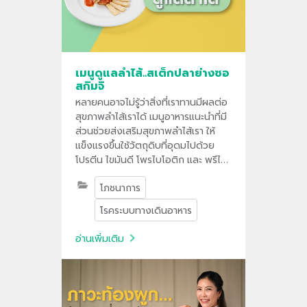
เมนูดูแลลำไส้..สเต็กปลาย่างซอ
สกิมจิ
หลายคนอาจไม่รู้ว่าสิ่งที่เราทานมีผลต่อ
สุขภาพลำไส้เราได้ เมนูอาหารแนะนำที่มี
ส่วนช่วยส่งเสริมสุขภาพลำไส้เรา ให้
แข็งแรงขึ้นใช้วัตถุดิบที่อุดมไปด้วย
โปรตีน ไขมันดี โพรไบโอติก และ พรีไบ
โอติกมีส่วนช่วยปรับสมดุลลำไส้ ลด
โภชนาการ
การอักเสบ และช่วยทำให้ลำไส้เราแข็ง
แรงขึ้น
โรคระบบทางเดินอาหาร
อ่านเพิ่มเติม