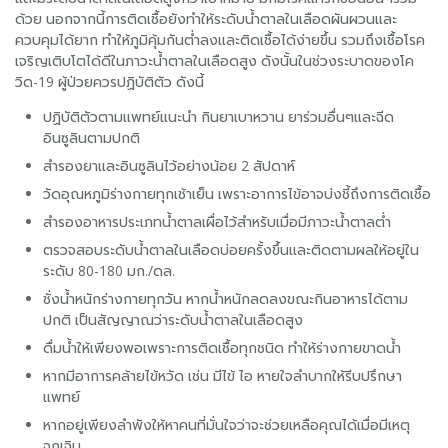
ด้วย นอกจากนี้การติดเชื้อยังทำให้ระดับน้ำตาลในเลือดผันผวนและ
ควบคุมได้ยาก ทำให้ภูมิคุ้มกันต่ำลงและติดเชื้อได้ง่ายขึ้น รวมถึงเชื้อโรค
เจริญเติบโตได้ดีในภาวะน้ำตาลในเลือดสูง ดังนั้นในช่วงระบาดของโค
วิด-19 ผู้ป่วยควรปฏิบัติตัว ดังนี้
ปฏิบัติตัวตามแพทย์แนะนำ กินยาเบาหวาน ยาร่วมอื่นๆและฉีด
อินซูลินตามปกติ
สำรองยาและอินซูลินไว้อย่างน้อย 2 สัปดาห์
วัดอุณหภูมิร่างกายทุกเช้าเย็น เพราะอาการไข้อาจบ่งชี้ถึงการติดเชื้อ
สำรองอาหารประเภทน้ำตาลเผื่อไว้สำหรับเมื่อมีภาวะน้ำตาลต่ำ
ตรวจสอบระดับน้ำตาลในเลือดบ่อยครั้งขึ้นและติดตามผลให้อยู่ใน
ระดับ 80-180 มก./ดล.
ชั่งน้ำหนักร่างกายทุกวัน หากน้ำหนักลดลงขณะกินอาหารได้ตาม
ปกติ เป็นสัญญาณว่าระดับน้ำตาลในเลือดสูง
ดื่มน้ำให้เพียงพอเพราะการติดเชื้อทุกชนิด ทำให้ร่างกายขาดน้ำ
หากมีอาการคล้ายไข้หวัด เช่น มีไข้ ไอ หายใจลำบากให้รีบปรึกษา
แพทย์
หากอยู่เพียงลำพังให้หาคนที่มั่นใจว่าจะช่วยเหลือคุณได้เมื่อมีเหตุ
ฉุกเฉิน