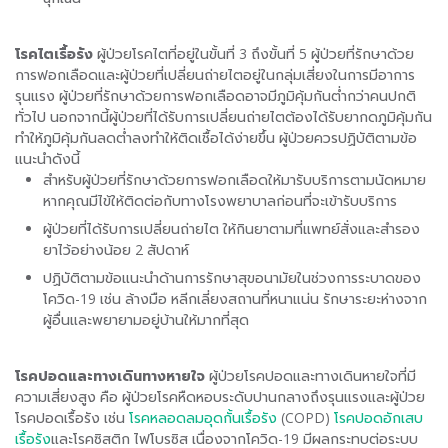
โรคไตเรื้อรัง
ผู้ป่วยโรคไตที่อยู่ในขั้นที่ 3 ถึงขั้นที่ 5 ผู้ป่วยที่รักษาด้วย
การฟอกเลือดและผู้ป่วยที่เปลี่ยนถ่ายไตอยู่ในกลุ่มเสี่ยงในการมีอาการ
รุนแรง ผู้ป่วยที่รักษาด้วยการฟอกเลือดอาจมีภูมิคุ้มกันต่ำกว่าคนปกติ
ทั่วไป นอกจากนี้ผู้ป่วยที่ได้รับการเปลี่ยนถ่ายไตต้องได้รับยากดภูมิคุ้มกัน
ทำให้ภูมิคุ้มกันลดต่ำลงทำให้ติดเชื้อได้ง่ายขึ้น ผู้ป่วยควรปฏิบัติตามข้อ
แนะนำดังนี้
สำหรับผู้ป่วยที่รักษาด้วยการฟอกเลือดให้มารับบริการตามนัดหมาย
หากคุณมีไข้ให้ติดต่อกับทางโรงพยาบาลก่อนที่จะเข้ารับบริการ
ผู้ป่วยที่ได้รับการเปลี่ยนถ่ายไต ให้กินยาตามที่แพทย์สั่งและสำรอง
ยาไว้อย่างน้อย 2 สัปดาห์
ปฏิบัติตามข้อแนะนำด้านการรักษาสุขอนามัยในช่วงการระบาดของ
โควิด-19 เช่น ล้างมือ หลีกเลี่ยงสถานที่หนาแน่น รักษาระยะห่างจาก
ผู้อื่นและพยายามอยู่บ้านให้มากที่สุด
โรคปอดและทางเดินทางหายใจ
ผู้ป่วยโรคปอดและทางเดินหายใจที่มี
ความเสี่ยงสูง คือ ผู้ป่วยโรคหืดหอบระดับปานกลางถึงรุนแรงและผู้ป่วย
โรคปอดเรื้อรัง เช่น
โรคหลอดลมอุดกั้นเรื้อรัง
(COPD)
โรคปอดอักเสบ
เรื้อรัง
และโรคซิสติก ไฟโบรซิส เนื่องจากโควิด-19 มีผลกระทบต่อระบบ