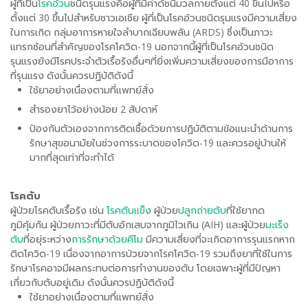
ผู้ที่เป็น
โรคอ้วน
ชนิดรุนแรงคือผู้ที่มีค่าดัชนีมวลกายตั้งแต่ 40 ขึ้นไปหรือ
ตั้งแต่ 30 ขึ้นไปสำหรับชาวเอเชีย ผู้ที่เป็นโรคอ้วนชนิดรุนแรงมีความเสี่ยง
ในการเกิด กลุ่มอาการหายใจลำบากเฉียบพลัน (ARDS) ซึ่งเป็นภาวะ
แทรกซ้อนที่สำคัญของโรคโควิด-19 นอกจากนี้ผู้ที่เป็นโรคอ้วนชนิด
รุนแรงยังมีโรคประจำตัวเรื้อรังอื่นๆที่ยิ่งเพิ่มความเสี่ยงของการมีอาการ
ที่รุนแรง ดังนั้นควรปฏิบัติดังนี้
ใช้ยาอย่างเนื่องตามที่แพทย์สั่ง
สำรองยาไว้อย่างน้อย 2 สัปดาห์
ป้องกันตัวเองจากการติดเชื้อด้วยการปฏิบัติตามข้อแนะนำด้านการ
รักษาสุขอนามัยในช่วงการระบาดของโควิด-19 และควรอยู่บ้านให้
มากที่สุดเท่าที่จะทำได้
โรคตับ
ผู้ป่วยโรคตับเรื้อรัง เช่น
โรคตับแข็ง
ผู้ป่วย
ปลูกถ่ายตับ
ที่ใช้ยากด
ภูมิคุ้มกัน ผู้ป่วยภาวะที่มีตับอักเสบจากภูมิไวเกิน (AIH) และผู้ป่วย
มะเร็ง
ตับ
ที่อยุ่ระหว่าง
การรักษาด้วยคีโม
มีความเสี่ยงที่จะเกิดอาการรุนแรกหาก
ติดโควิด-19 เนื่องจากอาการป่วยจากโรคโควิด-19 รวมถึงยาที่ใช้ในการ
รักษาโรคอาจมีผลกระทบต่อการทำงานของตับ โดยเฉพาะผู้ที่มีปัญหา
เกี่ยวกับตับอยู่เดิม ดังนั้นควรปฏิบัติดังนี้
ใช้ยาอย่างเนื่องตามที่แพทย์สั่ง