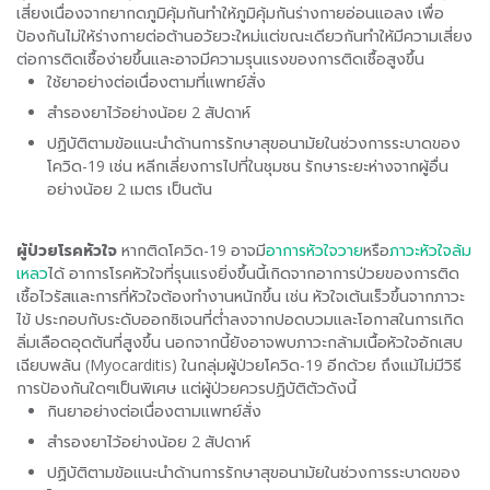
เสี่ยงเนื่องจากยากดภูมิคุ้มกันทำให้ภูมิคุ้มกันร่างกายอ่อนแอลง เพื่อ
ป้องกันไม่ให้ร่างกายต่อต้านอวัยวะใหม่แต่ขณะเดียวกันทำให้มีความเสี่ยง
ต่อการติดเชื้อง่ายขึ้นและอาจมีความรุนแรงของการติดเชื้อสูงขึ้น
ใช้ยาอย่างต่อเนื่องตามที่แพทย์สั่ง
สำรองยาไว้อย่างน้อย 2 สัปดาห์
ปฏิบัติตามข้อแนะนำด้านการรักษาสุขอนามัยในช่วงการระบาดของ
โควิด-19 เช่น หลีกเลี่ยงการไปที่ในชุมชน รักษาระยะห่างจากผู้อื่น
อย่างน้อย 2 เมตร เป็นต้น
ผู้ป่วยโรคหัวใจ
หากติดโควิด-19 อาจมี
อาการหัวใจวาย
หรือ
ภาวะหัวใจล้ม
เหลว
ได้ อาการโรคหัวใจที่รุนแรงยิ่งขึ้นนี้เกิดจากอาการป่วยของการติด
เชื้อไวรัสและการที่หัวใจต้องทำงานหนักขึ้น เช่น หัวใจเต้นเร็วขึ้นจากภาวะ
ไข้ ประกอบกับระดับออกซิเจนที่ต่ำลงจากปอดบวมและโอกาสในการเกิด
ลิ่มเลือดอุดตันที่สูงขึ้น นอกจากนี้ยังอาจพบภาวะกล้ามเนื้อหัวใจอักเสบ
เฉียบพลัน (Myocarditis) ในกลุ่มผู้ป่วยโควิด-19 อีกด้วย ถึงแม้ไม่มีวิธี
การป้องกันใดๆเป็นพิเศษ แต่ผู้ป่วยควรปฏิบัติตัวดังนี้
กินยาอย่างต่อเนื่องตามแพทย์สั่ง
สำรองยาไว้อย่างน้อย 2 สัปดาห์
ปฏิบัติตามข้อแนะนำด้านการรักษาสุขอนามัยในช่วงการระบาดของ