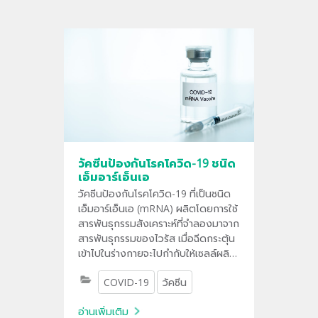
วัคซีนป้องกันโรคโควิด-19 ชนิด
เอ็มอาร์เอ็นเอ
วัคซีนป้องกันโรคโควิด-19 ที่เป็นชนิด
เอ็มอาร์เอ็นเอ (mRNA) ผลิตโดยการใช้
สารพันธุกรรมสังเคราะห์ที่จำลองมาจาก
สารพันธุกรรมของไวรัส เมื่อฉีดกระตุ้น
เข้าไปในร่างกายจะไปกำกับให้เซลล์ผลิต
สารโปรตีนสไปค์ เพื่อกระตุ้นทำให้เซลล์
COVID-19
วัคซีน
ระบบภูมิคุ้มกันของร่างกายสร้างภูมิต่อ
ต้านเชื้อซาร์สโควี-2 โดยไม่เป็นอันตราย
อ่านเพิ่มเติม
ต่อเซลล์ร่างกายมนุษย์