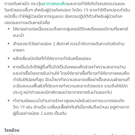
ทางเดินหายใจ กระตุ้น
อาการหอบหืด
และอาจทำให้เกิดโรคปอดบวมและ
โรคร้ายแรงอื่นๆ สำหรับผู้ป่วยโรคปอด โควิด-19 อาจทำให้โรคปอดกำเริบ
หนักขึ้น ทำให้ผู้ป่วยมีอาการรุนแรง ข้อควรปฏิบัติตัวสำหรับผู้ป่วยโรค
ปอดและทางเดินหายใจคือ
ใช้ยาอย่างต่อเนื่องรวมถึงยากลุ่มคอร์ติโคสเตียรอยด์ตามที่แพทย์
แนะนำ
สำรองยาไว้อย่างน้อย 2 สัปดาห์ ควรจำกัดการเดินทางไปยังร้าน
ขายยา
หลีกเลี่ยงปัจจัยที่ทำให้อาการกำเริบหรือแย่ลง
หากเป็นไปได้ให้ผู้อื่นที่ไม่ได้เป็นโรคหอบหืดช่วยทำความสะอาดบ้าน
และฆ่าเชื้อโรคภายในบ้านให้ โดยใช้ยาฆ่าเชื้อที่อาจทำให้อาการหอบหืด
กำเริบให้น้อยที่สุด ฉีดน้ำยาทำความสะอาดเพื่อฆ่าเชื้อลงบนผ้าแทนที่
จะฉีดลงบนพื้นผิวที่ต้องการทำความสะอาดโดยตรง รวมถึงให้เปิด
ประตู หน้าต่างและเปิดพัดลมเป่าอากาศภายในบ้านออกไป
ทำตามข้อแนะนำด้านการรักษาสุขอนามัยในช่วงการระบาดของโค
วิด-19 เช่น ล้างมือ เปลี่ยนเสื้อผ้าทันทีเมื่อกลับถึงบ้านน อยู่ห่างจาก
ผู้อื่นอย่างน้อย 2 เมตร เป็นต้น
โรคอ้วน