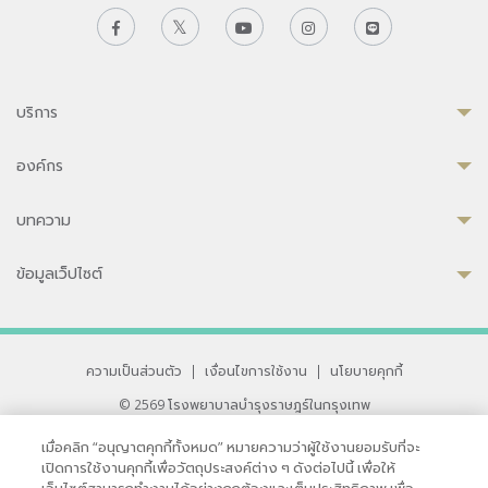
บริการ
องค์กร
บทความ
ข้อมูลเว็ปไซต์
ความเป็นส่วนตัว
|
เงื่อนไขการใช้งาน
|
นโยบายคุกกี้
© 2569 โรงพยาบาลบำรุงราษฎร์ในกรุงเทพ
ที่ได้รับการรับรองจาก JCI มาตรฐานโรงพยาบาลระดับสากล
เมื่อคลิก “อนุญาตคุกกี้ทั้งหมด” หมายความว่าผู้ใช้งานยอมรับที่จะ
33 สุขุมวิท ซอย 3 เขตวัฒนา กรุงเทพ 10110 ประเทศไทย
เปิดการใช้งานคุกกี้เพื่อวัตถุประสงค์ต่าง ๆ ดังต่อไปนี้ เพื่อให้
หากท่านมีข้อคิดเห็นหรือปัญหาในการใช้เว็บไซต์ของเรา