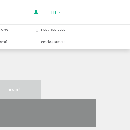
TH
่อเรา
+66 2066 8888
พทย์
ติดต่อสอบถาม
แพทย์