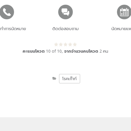
่อทำการนัดหมาย
ติดต่อสอบถาม
นัดหมายแพ
คะแนนโหวต
10
of
10
,
จากจำนวนคนโหวต
2
คน
โรคเก๊าท์