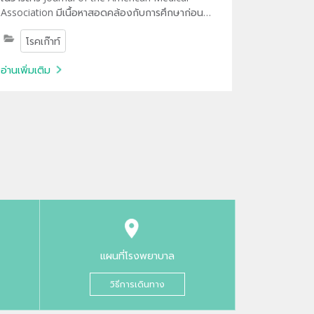
Association มีเนื้อหาสอดคล้องกับการศึกษาก่อน
หน้านี้ที่ระบุว่าผู้ป่วยโรคข้ออักเสบรูมาตอยด์มักเสี่ยง
โรคเก๊าท์
กับการเป็นโรคหลอดเลือดดำที่ขาอุดตัน หรือที่รู้จักกัน
ทั่วไปว่าโรคชั้นประหยัด ซึ่งอาจก่อให้เกิดโรคหลอด
อ่านเพิ่มเติม
เลือดสมองตีบตันและภาวะกล้ามเนื้อหัวใจขาดเลือด
ตามมาได้
แผนที่โรงพยาบาล
วิธีการเดินทาง