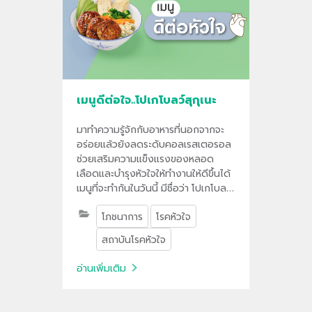
เมนูดีต่อใจ..โปเกโบลว์สุกุเนะ
มาทำความรู้จักกับอาหารที่นอกจากจะ
อร่อยแล้วยังลดระดับคอลเรสเตอรอล
ช่วยเสริมความแข็งแรงของหลอด
เลือดและบำรุงหัวใจให้ทำงานให้ดีขึ้นได้
เมนูที่จะทำกันในวันนี้ มีชื่อว่า โปเกโบลว์
สุกุเนะ หรือไก่บดย่างสมุนไพรสไตล์
โภชนาการ
โรคหัวใจ
ญี่ปุ่นไปดูวิธีทำกันว่าจะทำออกมา
อย่างไรให้อร่อย และถูกใจ ทำให้สุขภาพ
สถาบันโรคหัวใจ
ใจเราดีขึ้น
อ่านเพิ่มเติม