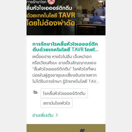
การรักษาโรคลิ้นหัวใจเอออร์ติก
ตีบด้วยเทคโนโลยี TAVR โดยไม่
ต้องผ่าตัด
เหนื่อยง่าย หายใจไม่อิ่ม เจ็บหน้าอก
หรือเวียนศีรษะ อาจเป็นสัญญาณของ
“ลิ้นหัวใจเอออร์ติกตีบ” โรคหัวใจที่พบ
บ่อยในผู้สูงอายุและเสี่ยงอันตรายหาก
ไม่ได้รับการรักษา รู้จักเทคโนโลยี TAVR
(Transcatheter Aortic Valve
โรคลิ้นหัวใจเอออร์ติกตีบ
Replacement) การเปลี่ยนลิ้นหัวใจผ่าน
สายสวนโดยไม่ต้องผ่าตัดเปิดหน้าอก
สถาบันโรคหัวใจ
ช่วยลดภาวะแทรกซ้อน แผลเล็ก ฟื้นตัว
เร็ว และกลับมาใช้ชีวิตได้ไว ภายใต้การ
อ่านเพิ่มเติม
ดูแลโดยทีมแพทย์โรคหัวใจเฉพาะทาง
และมาตรฐานการรักษาระดับสากล