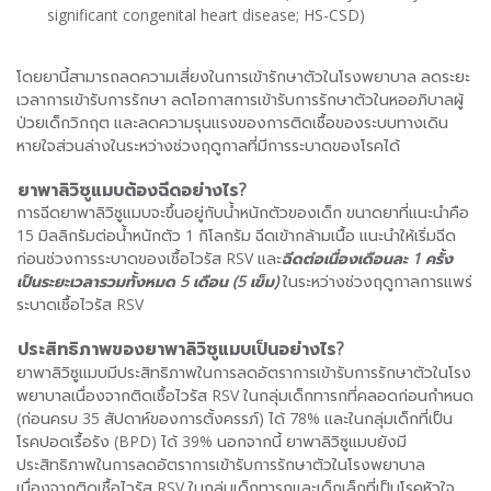
significant congenital heart disease; HS-CSD)
โดยยานี้สามารถลดความเสี่ยงในการเข้ารักษาตัวในโรงพยาบาล ลดระยะ
เวลาการเข้ารับการรักษา ลดโอกาสการเข้ารับการรักษาตัวในหออภิบาลผู้
ป่วยเด็กวิกฤต และลดความรุนแรงของการติดเชื้อของระบบทางเดิน
หายใจส่วนล่างในระหว่างช่วงฤดูกาลที่มีการระบาดของโรคได้
ยาพาลิวิซูแมบต้องฉีดอย่างไร
?
การฉีดยาพาลิวิซูแมบจะขึ้นอยู่กับน้ำหนักตัวของเด็ก ขนาดยาที่แนะนำคือ
15 มิลลิกรัมต่อน้ำหนักตัว 1 กิโลกรัม ฉีดเข้ากล้ามเนื้อ แนะนำให้เริ่มฉีด
ก่อนช่วงการระบาดของเชื้อไวรัส RSV และ
ฉีดต่อเนื่องเดือนละ 1 ครั้ง
เป็นระยะเวลารวมทั้งหมด 5 เดือน (5 เข็ม)
ในระหว่างช่วงฤดูกาลการแพร่
ระบาดเชื้อไวรัส RSV
ประสิทธิภาพของยาพาลิวิซูแมบเป็นอย่างไร?
ยาพาลิวิซูแมบมีประสิทธิภาพในการลดอัตราการเข้ารับการรักษาตัวในโรง
พยาบาลเนื่องจากติดเชื้อไวรัส RSV ในกลุ่มเด็กทารกที่คลอดก่อนกำหนด
(ก่อนครบ 35 สัปดาห์ของการตั้งครรภ์) ได้ 78% และในกลุ่มเด็กที่เป็น
โรคปอดเรื้อรัง (BPD) ได้ 39% นอกจากนี้ ยาพาลิวิซูแมบยังมี
ประสิทธิภาพในการลดอัตราการเข้ารับการรักษาตัวในโรงพยาบาล
เนื่องจากติดเชื้อไวรัส RSV ในกลุ่มเด็กทารกและเด็กเล็กที่เป็นโรคหัวใจ