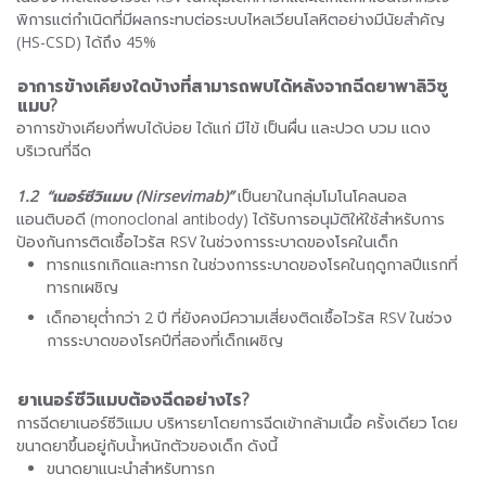
พิการแต่กำเนิดที่มีผลกระทบต่อระบบไหลเวียนโลหิตอย่างมีนัยสำคัญ
(HS-CSD) ได้ถึง 45%
อาการข้างเคียงใดบ้างที่สามารถพบได้หลังจากฉีดยาพาลิวิซู
แมบ
?
อาการข้างเคียงที่พบได้บ่อย ได้แก่ มีไข้ เป็นผื่น และปวด บวม แดง
บริเวณที่ฉีด
1.2 “เนอร์ซีวิแมบ (Nirsevimab)”
เป็นยาในกลุ่มโมโนโคลนอล
แอนติบอดี (monoclonal antibody) ได้รับการอนุมัติให้ใช้สำหรับการ
ป้องกันการติดเชื้อไวรัส RSV ในช่วงการระบาดของโรคในเด็ก
ทารกแรกเกิดและทารก ในช่วงการระบาดของโรคในฤดูกาลปีแรกที่
ทารกเผชิญ
เด็กอายุต่ำกว่า 2 ปี ที่ยังคงมีความเสี่ยงติดเชื้อไวรัส RSV ในช่วง
การระบาดของโรคปีที่สองที่เด็กเผชิญ
ยาเนอร์ซีวิแมบต้องฉีดอย่างไร
?
การฉีดยาเนอร์ซีวิแมบ บริหารยาโดยการฉีดเข้ากล้ามเนื้อ ครั้งเดียว โดย
ขนาดยาขึ้นอยู่กับน้ำหนักตัวของเด็ก ดังนี้
ขนาดยาแนะนำสำหรับทารก