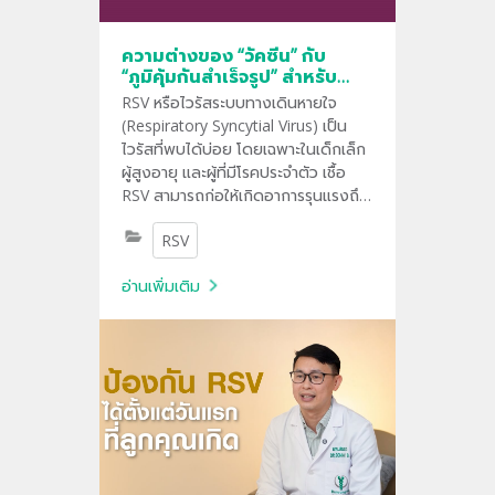
ความต่างของ “วัคซีน” กับ
“ภูมิคุ้มกันสำเร็จรูป” สำหรับ
RSV
RSV หรือไวรัสระบบทางเดินหายใจ
(Respiratory Syncytial Virus) เป็น
ไวรัสที่พบได้บ่อย โดยเฉพาะในเด็กเล็ก
ผู้สูงอายุ และผู้ที่มีโรคประจำตัว เชื้อ
RSV สามารถก่อให้เกิดอาการรุนแรงถึง
ขั้นปอดอักเสบหรือต้องนอนโรง
RSV
พยาบาลได้
อ่านเพิ่มเติม