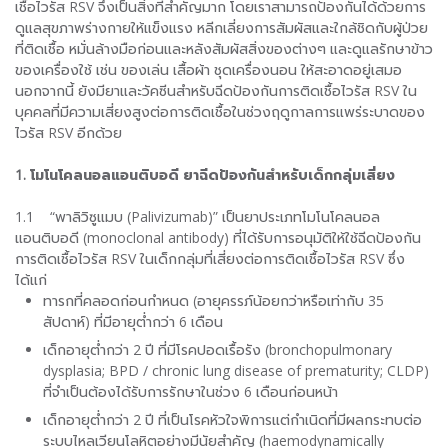
เชื้อไวรัส RSV จึงเป็นสิ่งที่สำคัญมาก โดยเราสามารถป้องกันได้ด้วยการ
ดูแลสุขภาพร่างกายให้แข็งแรง หลีกเลี่ยงการสัมผัสและใกล้ชิดกับผู้ป่วย
ที่ติดเชื้อ หมั่นล้างมือก่อนและหลังสัมผัสสิ่งของต่างๆ และดูแลรักษาข้าว
ของเครื่องใช้ เช่น ของเล่น เสื้อผ้า ชุดเครื่องนอน ให้สะอาดอยู่เสมอ
นอกจากนี้ ยังมียาและวัคซีนสำหรับฉีดป้องกันการติดเชื้อไวรัส RSV ใน
บุคคลที่มีความเสี่ยงสูงต่อการติดเชื้อในช่วงฤดูกาลการแพร่ระบาดของ
ไวรัส RSV อีกด้วย
1. โมโนโคลนอลแอนติบอดี ยาฉีดป้องกันสำหรับเด็กกลุ่มเสี่ยง
1.1 “พาลิวิซูแมบ (Palivizumab)” เป็นยาประเภทโมโนโคลนอล
แอนติบอดี (monoclonal antibody) ที่ได้รับการอนุมัติให้ใช้ฉีดป้องกัน
การติดเชื้อไวรัส RSV ในเด็กกลุ่มที่เสี่ยงต่อการติดเชื้อไวรัส RSV ซึ่ง
ได้แก่
ทารกที่คลอดก่อนกำหนด (อายุครรภ์น้อยกว่าหรือเท่ากับ 35
สัปดาห์) ที่มีอายุต่ำกว่า 6 เดือน
​เด็กอายุต่ำกว่า 2 ปี ที่มีโรคปอดเรื้อรัง (bronchopulmonary
dysplasia; BPD / chronic lung disease of prematurity; CLDP)
ที่จำเป็นต้องได้รับการรักษาในช่วง 6 เดือนก่อนหน้า
เด็กอายุต่ำกว่า 2 ปี ที่เป็นโรคหัวใจพิการแต่กำเนิดที่มีผลกระทบต่อ
ระบบไหลเวียนโลหิตอย่างมีนัยสำคัญ (haemodynamically