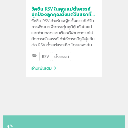
วัคซีน RSV ในคุณแม่ตั้งครรภ์
ปกป้องลูกคุณตั้งแต่วันแรกที่
ลืมตา
วัคซีน RSV สำหรับหญิงตั้งครรภ์ได้รับ
การพัฒนาเพื่อกระตุ้นภูมิคุ้มกันในแม่
และถ่ายทอดแอนติบอดีผ่านทางรกไป
ยังทารกในครรภ์ ทำให้ทารกมีภูมิคุ้มกัน
ต่อ RSV ตั้งแต่แรกเกิด โดยเฉพาะใน
ช่วง 6 เดือนแรกของชีวิตที่ยังไม่
RSV
ตั้งครรภ์
สามารถรับวัคซีนได้เอง
อ่านเพิ่มเติม