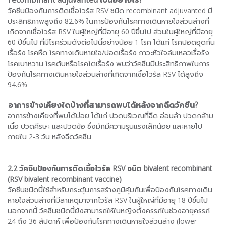
วัคซีนป้องกันการติดเชื้อไวรัส RSV ชนิด recombinant adjuvanted มี
ประสิทธิภาพสูงถึง 82.6% ในการป้องกันโรคทางเดินหายใจส่วนล่างที่
เกิดจากเชื้อไวรัส RSV ในผู้ใหญ่ที่มีอายุ 60 ปีขึ้นไป ส่วนในผู้ใหญ่ที่มีอายุ
60 ปีขึ้นไป ที่มีโรคร่วมดังต่อไปนี้อย่างน้อย 1 โรค ได้แก่ โรคปอดอุดกั้น
เรื้อรัง โรคหืด โรคทางเดินหายใจ/ปอดเรื้อรัง ภาวะหัวใจล้มเหลวเรื้อรัง
โรคเบาหวาน โรคตับหรือโรคไตเรื้อรัง พบว่าวัคซีนมีประสิทธิภาพในการ
ป้องกันโรคทางเดินหายใจส่วนล่างที่เกิดจากเชื้อไวรัส RSV ได้สูงถึง
94.6%
อาการข้างเคียงใดบ้างที่สามารถพบได้หลังจากฉีดวัคซีน
?
อาการข้างเคียงที่พบได้บ่อย ได้แก่ ปวดบริเวณที่ฉีด อ่อนล้า ปวดกล้าม
เนื้อ ปวดศีรษะ และปวดข้อ ซึ่งมักมีความรุนแรงเล็กน้อย และหายไป
ภายใน 2-3 วัน หลังฉีดวัคซีน
2.2 วัคซีนป้องกันการติดเชื้อไวรัส RSV ชนิด bivalent recombinant
(RSV
bivalent recombinant
vaccine)
วัคซีนชนิดนี้ใช้สำหรับกระตุ้นการสร้างภูมิคุ้มกันเพื่อป้องกันโรคทางเดิน
หายใจส่วนล่างที่มีสาเหตุมาจากไวรัส RSV ในผู้ใหญ่ที่มีอายุ 18 ปีขึ้นไป
นอกจากนี้ วัคซีนชนิดนี้ยังสามารถให้ในหญิงตั้งครรภ์ในช่วงอายุครรภ์
24 ถึง 36 สัปดาห์ เพื่อป้องกันโรคทางเดินหายใจส่วนล่าง (lower