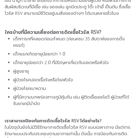
เช่น น้ำมูก น้ำลาย ละอองจากการไอหรือจามของผู้ป่วย หรือผ่านทางการ
สัมผัสบริเวณที่มีเชื้อ เช่น ของเล่น ลูกบิดประตู โต๊ะ เก้าอี้ เป็นต้น ซึ่งเชื้อ
ไวรัส RSV สามารถมีชีวิตอยู่บนสิ่งของต่างๆ ได้นานหลายชั่วโมง
ใครบ้างที่มีความเสี่ยงต่อการติดเชื้อไวรัส
RSV?
เด็กทารกที่คลอดก่อนกำหนด (ก่อนครบ 35 สัปดาห์ของการตั้ง
ครรภ์)
เด็กแรกเกิดอายุน้อยกว่า 1 ปี
เด็กอายุน้อยกว่า 2 ปี ที่มีปัญหาเกี่ยวกับปอดหรือหัวใจ
ผู้สูงอายุ
ผู้ป่วยโรคปอดเรื้อรังหรือโรคหัวใจ
ผู้ป่วยโรคเบาหวาน
ผู้ที่มีความบกพร่องทางภูมิคุ้มกัน เช่น ผู้ติดเชื้อเอชไอวี ผู้ป่วยที่ได้
รับยาเคมีบำบัด
เราสามารถป้องกันการติดเชื้อไวรัส
RSV ได้อย่างไร?
ในปัจจุบันยังไม่มีวิธีรักษาการติดเชื้อไวรัส RSV แบบเฉพาะทาง มีแต่การ
รักษาแบบประคับประคองตามอาการเท่านั้น ดังนั้น การป้องกันการติด