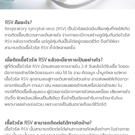
RSV คืออะไร?
Respiratory syncytial virus (RSV) เป็นไวรัสชนิดมีเปลือกหุ้มที่ก่อให้เกิด
การติดเชื้อบริเวณทางเดินหายใจ ร่างกายจะมีการสร้างภูมิคุ้มกันต่อไวรัส
RSV หลังจากติดเชื้อ แต่ภูมิคุ้มกันนี้ไม่ได้อยู่ตลอดชีวิต จึงทำให้เรา
สามารถติดเชื้อไวรัส RSV ซ้ำได้หลายครั้ง
เมื่อติดเชื้อไวรัส
RSV แล้วจะมีอาการเป็นอย่างไร?
ผู้ที่ติดเชื้อไวรัส RSV มักแสดงอาการภายใน 2-8 วันหลังได้รับเชื้อ โดยจะ
มีอาการคล้ายไข้หวัดธรรมดา เช่น ไข้ ไอ จาม คัดจมูก น้ำมูกไหล แต่หาก
เชื้อไวรัส RSV ลุกลามลงสู่ทางเดินหายใจส่วนล่าง อาจส่งผลให้เกิดภาวะ
แทรกซ้อนอื่นๆ ตามมา เช่น หลอดลมฝอยอักเสบหรือปอดอักเสบ ใน
กรณีที่ติดเชื้อขั้นรุนแรง ผู้ป่วยอาจมีอาการหายใจหอบเหนื่อย เสียงหายใจ
ดังวี้ด ผิวหนังเปลี่ยนเป็นสีเขียว ซึ่งจำเป็นต้องเข้ารับการรักษาในโรง
พยาบาลอย่างเร่งด่วน เพราะอาจเป็นอันตรายถึงแก่ชีวิตได้
เชื้อไวรัส
RSV สามารถติดต่อได้ทางใดบ้าง?
เชื้อไวรัส RSV นั้นสามารถติดต่อได้ผ่านทางสารคัดหลั่งต่างๆ ในร่างกาย