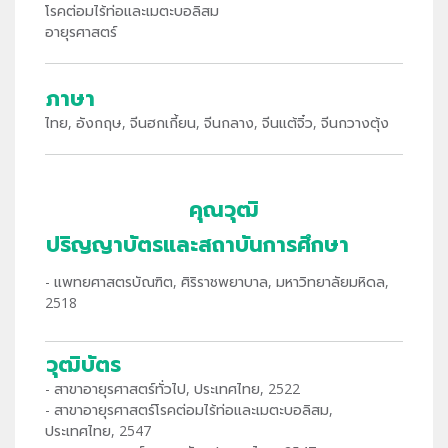
โรคต่อมไร้ท่อและเมตะบอลิสม
อายุรศาสตร์
ภาษา
ไทย, อังกฤษ, จีนฮกเกี้ยน, จีนกลาง, จีนแต้จิ๋ว, จีนกวางตุ้ง
คุณวุฒิ
ปริญญาบัตรและสถาบันการศึกษา
- แพทยศาสตรบัณฑิต, ศิริราชพยาบาล, มหาวิทยาลัยมหิดล,
2518
วุฒิบัตร
- สาขาอายุรศาสตร์ทั่วไป, ประเทศไทย, 2522
- สาขาอายุรศาสตร์โรคต่อมไร้ท่อและเมตะบอลิสม,
ประเทศไทย, 2547