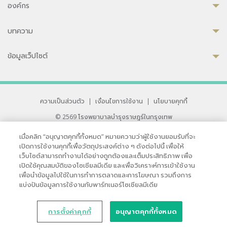
องค์กร
บทความ
ข้อมูลเว็ปไซต์
ความเป็นส่วนตัว
|
เงื่อนไขการใช้งาน
|
นโยบายคุกกี้
© 2569 โรงพยาบาลบำรุงราษฎร์ในกรุงเทพ
ที่ได้รับการรับรองจาก JCI มาตรฐานโรงพยาบาลระดับสากล
เมื่อคลิก “อนุญาตคุกกี้ทั้งหมด” หมายความว่าผู้ใช้งานยอมรับที่จะ
33 สุขุมวิท ซอย 3 เขตวัฒนา กรุงเทพ 10110 ประเทศไทย
เปิดการใช้งานคุกกี้เพื่อวัตถุประสงค์ต่าง ๆ ดังต่อไปนี้ เพื่อให้
หากท่านมีข้อคิดเห็นหรือปัญหาในการใช้เว็บไซต์ของเรา
เว็บไซต์สามารถทำงานได้อย่างถูกต้องและเต็มประสิทธิภาพ เพื่อ
เปิดใช้คุณสมบัติของโซเชียลมีเดีย และเพื่อวิเคราะห์การเข้าใช้งาน
เพื่อนำข้อมูลไปใช้ในการทำการตลาดและการโฆษณา รวมถึงการ
แบ่งปันข้อมูลการใช้งานกับพาร์ทเนอร์โซเชียลมีเดีย
การตั้งค่าคุกกี้
อนุญาตคุกกี้ทั้งหมด