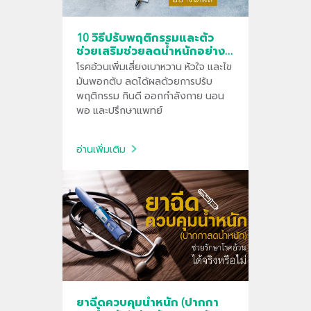
10 วิธีปรับพฤติกรรมและตัว
ช่วยเสริมช่วยลดน้ำหนักอย่าง
ได้ผล
โรคอ้วนเพิ่มเสี่ยงเบาหวาน หัวใจ และไข
มันพอกตับ ลดได้ผลด้วยการปรับ
พฤติกรรม กินดี ออกกำลังกาย นอน
พอ และปรึกษาแพทย์
อ่านเพิ่มเติม
ยาฉีดควบคุมน้ำหนัก (ปากกา