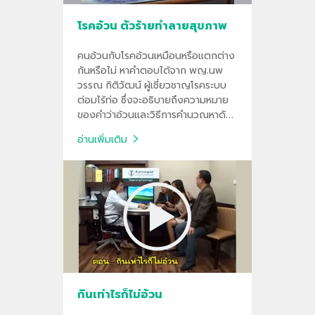
โรคอ้วน ตัวร้ายทำลายสุขภาพ
คนอ้วนกับโรคอ้วนเหมือนหรือแตกต่าง
กันหรือไม่ หาคำตอบได้จาก พญ.นพ
วรรณ กิติวัฒน์ ผู้เชี่ยวชาญโรคระบบ
ต่อมไร้ท่อ ซึ่งจะอธิบายถึงความหมาย
ของคำว่าอ้วนและวิธีการคำนวณหาดัชนี
มวลกาย (BMI) ร่วมกับการแนะนำวิธี
อ่านเพิ่มเติม
การลดความอ้วน เพื่อป้องกันการเกิด
โรคต่างๆ ที่อาจตามมาจากโรคอ้วนและ
เป็นอันตรายถึงแก่ชีวิตได้
กินเท่าไรก็ไม่อ้วน