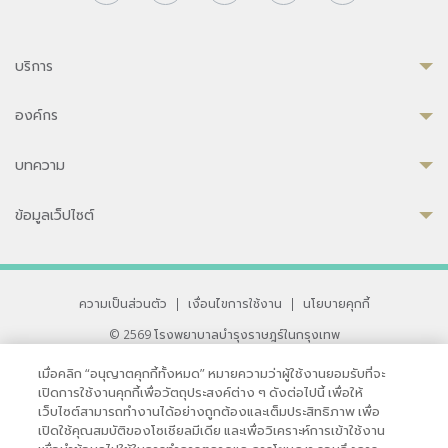
บริการ
องค์กร
บทความ
ข้อมูลเว็ปไซต์
ความเป็นส่วนตัว
|
เงื่อนไขการใช้งาน
|
นโยบายคุกกี้
© 2569 โรงพยาบาลบำรุงราษฎร์ในกรุงเทพ
ที่ได้รับการรับรองจาก JCI มาตรฐานโรงพยาบาลระดับสากล
เมื่อคลิก “อนุญาตคุกกี้ทั้งหมด” หมายความว่าผู้ใช้งานยอมรับที่จะ
33 สุขุมวิท ซอย 3 เขตวัฒนา กรุงเทพ 10110 ประเทศไทย
เปิดการใช้งานคุกกี้เพื่อวัตถุประสงค์ต่าง ๆ ดังต่อไปนี้ เพื่อให้
หากท่านมีข้อคิดเห็นหรือปัญหาในการใช้เว็บไซต์ของเรา
เว็บไซต์สามารถทำงานได้อย่างถูกต้องและเต็มประสิทธิภาพ เพื่อ
เปิดใช้คุณสมบัติของโซเชียลมีเดีย และเพื่อวิเคราะห์การเข้าใช้งาน