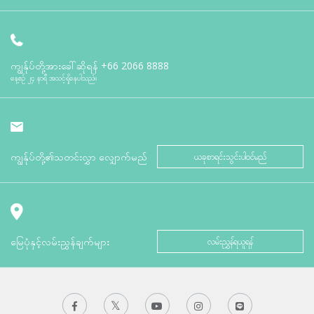
ကျွန်ုပ်တို့အားခေါ်ဆိုရန်
+66 2066 8888
နေ့စဉ် ၂၄ နာရီ အသင့်ရှိနေပါသည်။
ကျွန်ုပ်တို့၏သတင်းလွှာ လျှောက်မည်
ယခုစာရင်းသွင်းပါဝင်မည်
မြေပုံနှင့်လမ်းညွှန်ချက်များ
လမ်းညွှန်ရယူရန်