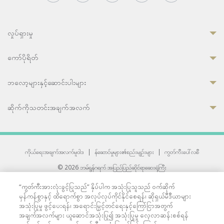
လှုပ်ရှားမှု
ကော်ပိုရိတ်
ဘလော့များနှင့်ဆောင်းပါးများ
ဆိုက်ကိုသတင်းအချက်အလက်
ကိုယ်ရေးအချက်အလက်မူဝါဒ
|
န်ဆောင်မှုများ၏စည်းမျဉ်းများ
|
ကွတ်ကီးပေါ်လစီ
© 2026 ဘမ်ရွန်ဂရက် အပြည်ပြည်ဆိုင်ရာဆေးရုံကြီး
တစ်ဦးကပူးတွဲကော်မရှင်အင်တာနေရှင်နယ် (JCI) အသိအမှတ်ပြုဆေးရုံ
“ကွတ်ကီးအားလုံးခွင့်ပြုသည်” နှိပ်ပါက အသုံးပြုသူသည် ဝက်ဆိုက်
33 Sukhumvit 3, Wattana, Bangkok 10110 Thailand.
မှန်ကန်စွာနှင့် ထိရောက်စွာ အလုပ်လုပ်ကိုင်နိုင်စေရန်၊ ဆိုရှယ်မီဒီယာများ
All rights reserved.
အသုံးပြုမှု ဖွင့်ပေးရန်၊ အရောင်းမြှင့်တင်ရေးနှင့်ကြော်ငြာအတွက်
အချက်အလက်များ ယူဆောင်အသုံးပြု၍ အသုံးပြုမှု လေ့လာဆန်းစစ်ရန်