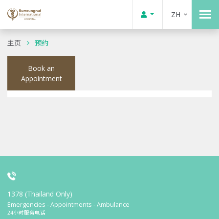
ZH
主页
预约
Book an
Appointment
1378 (Thailand Only)
Emergencies - Appointments - Ambulance
24小时服务电话