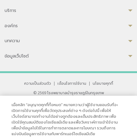
บริการ
องค์กร
บทความ
ข้อมูลเว็ปไซต์
ความเป็นส่วนตัว
|
เงื่อนไขการใช้งาน
|
นโยบายคุกกี้
© 2569 โรงพยาบาลบำรุงราษฎร์ในกรุงเทพ
ที่ได้รับการรับรองจาก JCI มาตรฐานโรงพยาบาลระดับสากล
เมื่อคลิก “อนุญาตคุกกี้ทั้งหมด” หมายความว่าผู้ใช้งานยอมรับที่จะ
33 สุขุมวิท ซอย 3 เขตวัฒนา กรุงเทพ 10110 ประเทศไทย
เปิดการใช้งานคุกกี้เพื่อวัตถุประสงค์ต่าง ๆ ดังต่อไปนี้ เพื่อให้
หากท่านมีข้อคิดเห็นหรือปัญหาในการใช้เว็บไซต์ของเรา
เว็บไซต์สามารถทำงานได้อย่างถูกต้องและเต็มประสิทธิภาพ เพื่อ
เปิดใช้คุณสมบัติของโซเชียลมีเดีย และเพื่อวิเคราะห์การเข้าใช้งาน
เพื่อนำข้อมูลไปใช้ในการทำการตลาดและการโฆษณา รวมถึงการ
แบ่งปันข้อมูลการใช้งานกับพาร์ทเนอร์โซเชียลมีเดีย