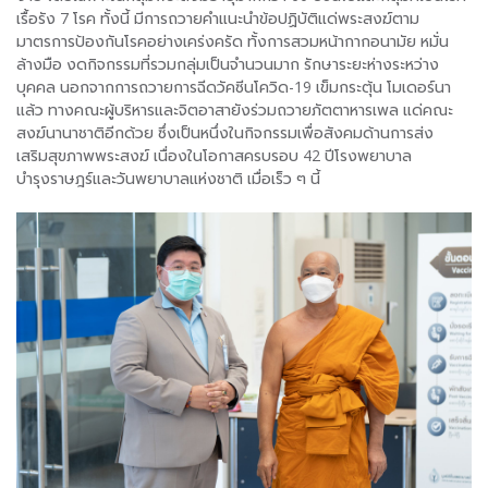
เรื้อรัง 7 โรค ทั้งนี้ มีการถวายคำแนะนำข้อปฏิบัติแด่พระสงฆ์ตาม
มาตรการป้องกันโรคอย่างเคร่งครัด ทั้งการสวมหน้ากากอนามัย หมั่น
ล้างมือ งดกิจกรรมที่รวมกลุ่มเป็นจำนวนมาก รักษาระยะห่างระหว่าง
บุคคล นอกจากการถวายการฉีดวัคซีนโควิด-19 เข็มกระตุ้น โมเดอร์นา
แล้ว ทางคณะผู้บริหารและจิตอาสายังร่วมถวายภัตตาหารเพล แด่คณะ
สงฆ์นานาชาติอีกด้วย ซึ่งเป็นหนึ่งในกิจกรรมเพื่อสังคมด้านการส่ง
เสริมสุขภาพพระสงฆ์ เนื่องในโอกาสครบรอบ 42 ปีโรงพยาบาล
บำรุงราษฎร์และวันพยาบาลแห่งชาติ เมื่อเร็ว ๆ นี้