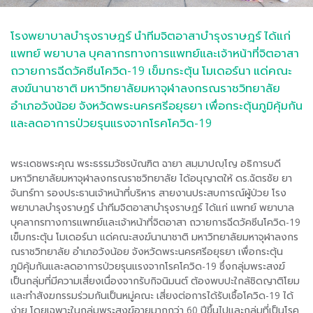
โรงพยาบาลบำรุงราษฎร์ นำทีมจิตอาสาบำรุงราษฎร์ ได้แก่
แพทย์ พยาบาล บุคลากรทางการแพทย์และเจ้าหน้าที่จิตอาสา
ถวายการฉีดวัคซีนโควิด-19 เข็มกระตุ้น โมเดอร์นา แด่คณะ
สงฆ์นานาชาติ มหาวิทยาลัยมหาจุฬาลงกรณราชวิทยาลัย
อำเภอวังน้อย จังหวัดพระนครศรีอยุธยา เพื่อกระตุ้นภูมิคุ้มกัน
และลดอาการป่วยรุนแรงจากโรคโควิด-19
พระเดชพระคุณ พระธรรมวัชรบัณฑิต ฉายา สมฺมาปญฺโญ อธิการบดี
มหาวิทยาลัยมหาจุฬาลงกรณราชวิทยาลัย ได้อนุญาตให้ ดร.ฉัตรชัย ยา
จันทร์ทา รองประธานเจ้าหน้าที่บริหาร สายงานประสบการณ์ผู้ป่วย โรง
พยาบาลบำรุงราษฎร์ นำทีมจิตอาสาบำรุงราษฎร์ ได้แก่ แพทย์ พยาบาล
บุคลากรทางการแพทย์และเจ้าหน้าที่จิตอาสา ถวายการฉีดวัคซีนโควิด-19
เข็มกระตุ้น โมเดอร์นา แด่คณะสงฆ์นานาชาติ มหาวิทยาลัยมหาจุฬาลงกร
ณราชวิทยาลัย อำเภอวังน้อย จังหวัดพระนครศรีอยุธยา เพื่อกระตุ้น
ภูมิคุ้มกันและลดอาการป่วยรุนแรงจากโรคโควิด-19 ซึ่งกลุ่มพระสงฆ์
เป็นกลุ่มที่มีความเสี่ยงเนื่องจากรับกิจนิมนต์ ต้องพบปะใกล้ชิดญาติโยม
และทำสังฆกรรมร่วมกันเป็นหมู่คณะ เสี่ยงต่อการได้รับเชื้อโควิด-19 ได้
ง่าย โดยเฉพาะในกลุ่มพระสงฆ์อายุมากกว่า 60 ปีขึ้นไปและกลุ่มที่เป็นโรค