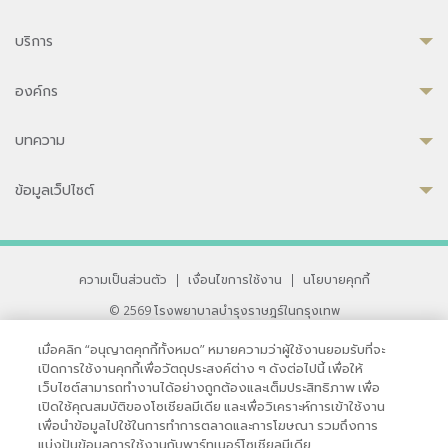
บริการ
องค์กร
บทความ
ข้อมูลเว็ปไซต์
ความเป็นส่วนตัว
|
เงื่อนไขการใช้งาน
|
นโยบายคุกกี้
© 2569 โรงพยาบาลบำรุงราษฎร์ในกรุงเทพ
ที่ได้รับการรับรองจาก JCI มาตรฐานโรงพยาบาลระดับสากล
เมื่อคลิก “อนุญาตคุกกี้ทั้งหมด” หมายความว่าผู้ใช้งานยอมรับที่จะ
33 สุขุมวิท ซอย 3 เขตวัฒนา กรุงเทพ 10110 ประเทศไทย
เปิดการใช้งานคุกกี้เพื่อวัตถุประสงค์ต่าง ๆ ดังต่อไปนี้ เพื่อให้
หากท่านมีข้อคิดเห็นหรือปัญหาในการใช้เว็บไซต์ของเรา
เว็บไซต์สามารถทำงานได้อย่างถูกต้องและเต็มประสิทธิภาพ เพื่อ
เปิดใช้คุณสมบัติของโซเชียลมีเดีย และเพื่อวิเคราะห์การเข้าใช้งาน
เพื่อนำข้อมูลไปใช้ในการทำการตลาดและการโฆษณา รวมถึงการ
แบ่งปันข้อมูลการใช้งานกับพาร์ทเนอร์โซเชียลมีเดีย