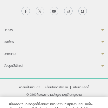
บริการ
องค์กร
บทความ
ข้อมูลเว็ปไซต์
ความเป็นส่วนตัว
|
เงื่อนไขการใช้งาน
|
นโยบายคุกกี้
© 2569 โรงพยาบาลบำรุงราษฎร์ในกรุงเทพ
ที่ได้รับการรับรองจาก JCI มาตรฐานโรงพยาบาลระดับสากล
เมื่อคลิก “อนุญาตคุกกี้ทั้งหมด” หมายความว่าผู้ใช้งานยอมรับที่จะ
33 สุขุมวิท ซอย 3 เขตวัฒนา กรุงเทพ 10110 ประเทศไทย