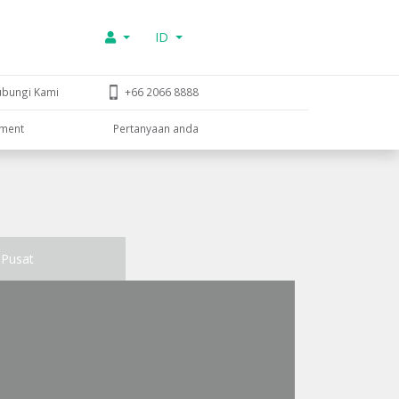
ID
ubungi Kami
+66 2066 8888
tment
Pertanyaan anda
Pusat