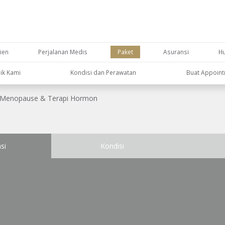
ien
Perjalanan Medis
Paket
Asuransi
H
nik Kami
Kondisi dan Perawatan
Buat Appoin
Menopause & Terapi Hormon
si
Kondisi