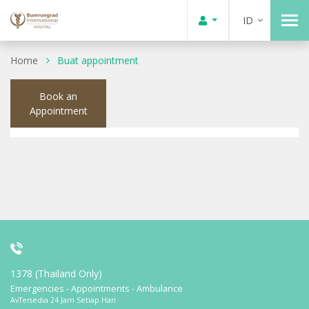
ID
Home
Buat appointment
Book an
Appointment
1378 (Thailand Only)
Emergencies - Appointments - Ambulance
AvTersedia 24 Jam Setiap Hari