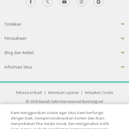
Tindakan
Perusahaan
Blog dan Artikel
Informasi Situs
Rahasia pribadi
|
Ketentuan Layanan
|
Kebijakan Cookie
© 2026 Rumah Sakit Internasional Bumrungrad
Rumah Sakit terakreditasi Joint Commission International (JCI)
Kami menggunakan cookie agar situs kami berfungsi
33 Sukhumvit 3, Wattana, Bangkok 10110 Thailand.
dengan baik, mempersonalisasikan konten dan iklan,
All rights reserved.
menyediakan fitur media sosial, dan menganalisis trafik