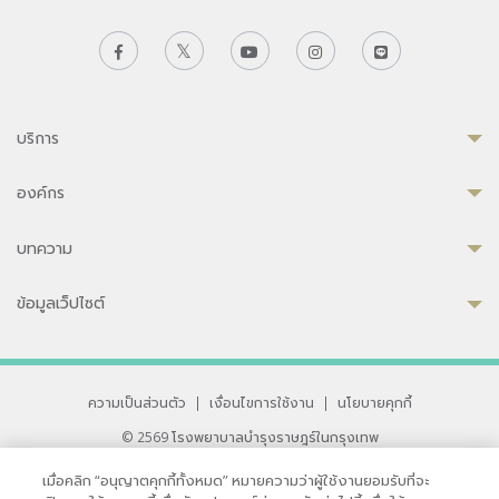
บริการ
องค์กร
บทความ
ข้อมูลเว็ปไซต์
ความเป็นส่วนตัว
|
เงื่อนไขการใช้งาน
|
นโยบายคุกกี้
© 2569 โรงพยาบาลบำรุงราษฎร์ในกรุงเทพ
ที่ได้รับการรับรองจาก JCI มาตรฐานโรงพยาบาลระดับสากล
เมื่อคลิก “อนุญาตคุกกี้ทั้งหมด” หมายความว่าผู้ใช้งานยอมรับที่จะ
33 สุขุมวิท ซอย 3 เขตวัฒนา กรุงเทพ 10110 ประเทศไทย