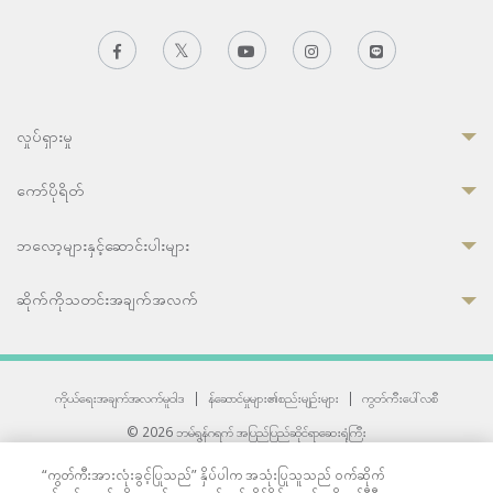
လှုပ်ရှားမှု
ကော်ပိုရိတ်
ဘလော့များနှင့်ဆောင်းပါးများ
ဆိုက်ကိုသတင်းအချက်အလက်
ကိုယ်ရေးအချက်အလက်မူဝါဒ
|
န်ဆောင်မှုများ၏စည်းမျဉ်းများ
|
ကွတ်ကီးပေါ်လစီ
© 2026 ဘမ်ရွန်ဂရက် အပြည်ပြည်ဆိုင်ရာဆေးရုံကြီး
တစ်ဦးကပူးတွဲကော်မရှင်အင်တာနေရှင်နယ် (JCI) အသိအမှတ်ပြုဆေးရုံ
“ကွတ်ကီးအားလုံးခွင့်ပြုသည်” နှိပ်ပါက အသုံးပြုသူသည် ဝက်ဆိုက်
33 Sukhumvit 3, Wattana, Bangkok 10110 Thailand.