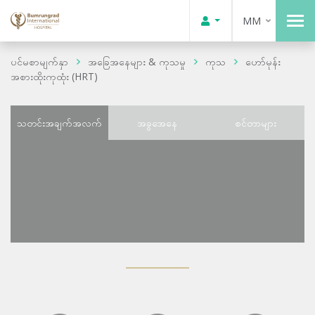
MM
ပင်မစာမျက်နှာ
အခြေအနေများ & ကုသမှု
ကုသ
ဟော်မုန်း
အစားထိုးကုထုံး (HRT)
သတင်းအချက်အလက်
အခွအေနေ
စင်တာများ