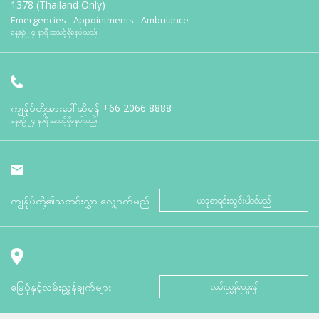
1378 (Thailand Only)
Emergencies - Appointments - Ambulance
နေ့စဉ် ၂၄ နာရီ အသင့်ရှိနေပါသည်။
ကျွန်ုပ်တို့အားခေါ်ဆိုရန်
+66 2066 8888
နေ့စဉ် ၂၄ နာရီ အသင့်ရှိနေပါသည်။
ကျွန်ုပ်တို့၏သတင်းလွှာ လျှောက်မည်
ယခုစာရင်းသွင်းပါဝင်မည်
မြေပုံနှင့်လမ်းညွှန်ချက်များ
လမ်းညွှန်ရယူရန်