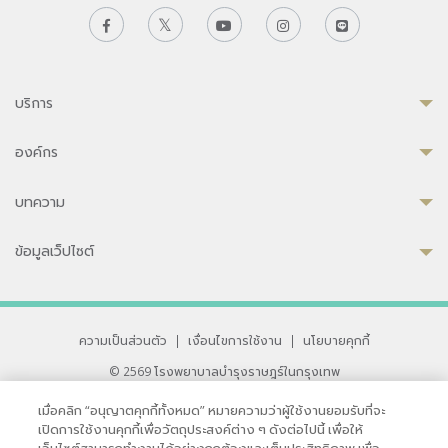
บริการ
องค์กร
บทความ
ข้อมูลเว็ปไซต์
ความเป็นส่วนตัว
|
เงื่อนไขการใช้งาน
|
นโยบายคุกกี้
© 2569 โรงพยาบาลบำรุงราษฎร์ในกรุงเทพ
ที่ได้รับการรับรองจาก JCI มาตรฐานโรงพยาบาลระดับสากล
เมื่อคลิก “อนุญาตคุกกี้ทั้งหมด” หมายความว่าผู้ใช้งานยอมรับที่จะ
33 สุขุมวิท ซอย 3 เขตวัฒนา กรุงเทพ 10110 ประเทศไทย
เปิดการใช้งานคุกกี้เพื่อวัตถุประสงค์ต่าง ๆ ดังต่อไปนี้ เพื่อให้
หากท่านมีข้อคิดเห็นหรือปัญหาในการใช้เว็บไซต์ของเรา