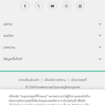
บริการ
องค์กร
บทความ
ข้อมูลเว็ปไซต์
ความเป็นส่วนตัว
|
เงื่อนไขการใช้งาน
|
นโยบายคุกกี้
© 2569 โรงพยาบาลบำรุงราษฎร์ในกรุงเทพ
ที่ได้รับการรับรองจาก JCI มาตรฐานโรงพยาบาลระดับสากล
เมื่อคลิก “อนุญาตคุกกี้ทั้งหมด” หมายความว่าผู้ใช้งานยอมรับที่จะ
33 สุขุมวิท ซอย 3 เขตวัฒนา กรุงเทพ 10110 ประเทศไทย
เปิดการใช้งานคุกกี้เพื่อวัตถุประสงค์ต่าง ๆ ดังต่อไปนี้ เพื่อให้
หากท่านมีข้อคิดเห็นหรือปัญหาในการใช้เว็บไซต์ของเรา