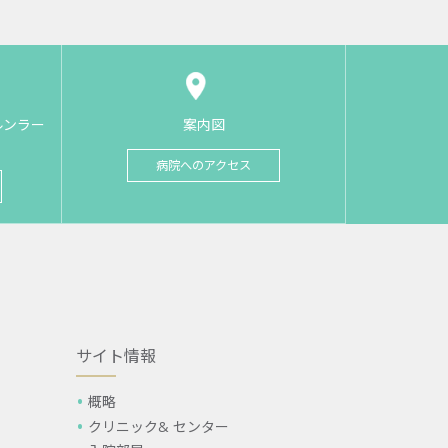
ルンラー
案内図
病院へのアクセス
サイト情報
概略
クリニック& センター