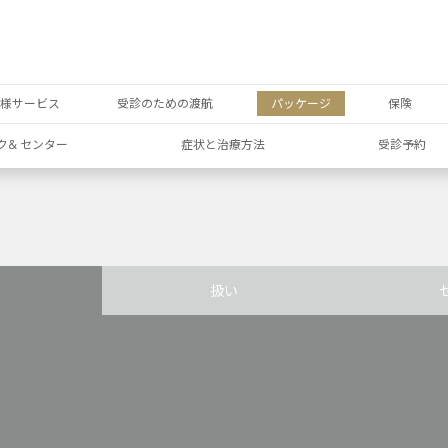
者様サービス
受診のための渡航
パッケージ
保険
ク& センター
症状と治療方法
受診予約
扱い