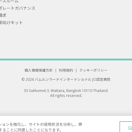
ースルーム
ポレートガバナンス
請求
家向けキット
個人情報保護方針
|
利用規約
|
クッキーポリシー
© 2026 バムルンラードインターナショナル
JCI認定病院
33 Sukhumvit 3, Wattana, Bangkok 10110 Thailand.
All rights reserved.
ゲーションを強化し、サイトの使用状況を分析し、弊
C
保存することに同意したことになります。