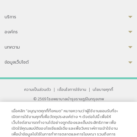
บริการ
องค์กร
บทความ
ข้อมูลเว็ปไซต์
ความเป็นส่วนตัว
|
เงื่อนไขการใช้งาน
|
นโยบายคุกกี้
© 2569 โรงพยาบาลบำรุงราษฎร์ในกรุงเทพ
ที่ได้รับการรับรองจาก JCI มาตรฐานโรงพยาบาลระดับสากล
เมื่อคลิก “อนุญาตคุกกี้ทั้งหมด” หมายความว่าผู้ใช้งานยอมรับที่จะ
33 สุขุมวิท ซอย 3 เขตวัฒนา กรุงเทพ 10110 ประเทศไทย
เปิดการใช้งานคุกกี้เพื่อวัตถุประสงค์ต่าง ๆ ดังต่อไปนี้ เพื่อให้
หากท่านมีข้อคิดเห็นหรือปัญหาในการใช้เว็บไซต์ของเรา
เว็บไซต์สามารถทำงานได้อย่างถูกต้องและเต็มประสิทธิภาพ เพื่อ
เปิดใช้คุณสมบัติของโซเชียลมีเดีย และเพื่อวิเคราะห์การเข้าใช้งาน
เพื่อนำข้อมูลไปใช้ในการทำการตลาดและการโฆษณา รวมถึงการ