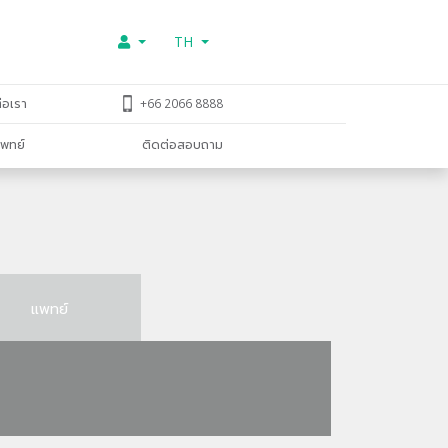
TH
่อเรา
+66 2066 8888
พทย์
ติดต่อสอบถาม
แพทย์