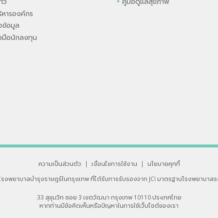
่าว
คู่มือดูแลสุขภาพ
ิหารองค์กร
ข้อมูล
องมือนักลงทุน
ความเป็นส่วนตัว
|
เงื่อนไขการใช้งาน
|
นโยบายคุกกี้
โรงพยาบาลบำรุงราษฎร์ในกรุงเทพ
ที่ได้รับการรับรองจาก JCI มาตรฐานโรงพยาบาลร
33 สุขุมวิท ซอย 3 เขตวัฒนา กรุงเทพ 10110 ประเทศไทย
หากท่านมีข้อคิดเห็นหรือปัญหาในการใช้เว็บไซต์ของเรา