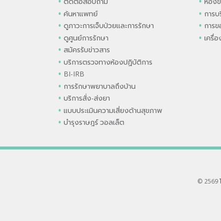
ติดต่อสอบถาม
ห้องข
ค้นหาแพทย์
การบร
ดูภาวะการเจ็บป่วยและการรักษา
การขอ
ดูศูนย์การรักษา
เครื่
สมัครรับข่าวสาร
บริการตรวจทางห้องปฏิบัติการ
BI-IRB
การรักษาพยาบาลถึงบ้าน
บริการสั่ง-ส่งยา
แบบประเมินความเสี่ยงด้านสุขภาพ
บำรุงราษฎร์ วอลเล็ต
© 2569 