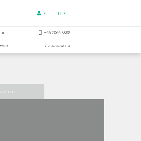
TH
่อเรา
+66 2066 8888
พทย์
ติดต่อสอบถาม
ูนย์รักษา